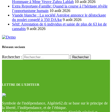
Hommage à Mme Veuve Zahra Lahlah
10 août 2026
Extra Reportage-Famille: Quand la course à l’héritage révèle
l’opportunisme humain
10 août 2026
Viande blanche : La société Agrolog annonce le déstockage
du poulet congelé à 350 DA/kg
9 août 2026
Sétif: Arrestation de 6 individus et saisie de plus de 63 kg de
cannabis
9 août 2026
Réseaux sociaux
Rechercher :
LETTRE DE L’EDITEUR
Symbole de l'indépendance, Algérie62.dz se base sur le principe de
la liberté, l’indépendance, et de l’éthique.