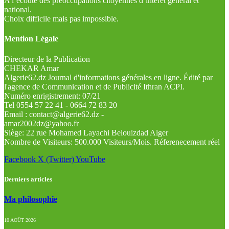
A l’écoute des préoccupations citoyennes d’intérêt général et
national.
Choix difficile mais pas impossible.
Mention Légale
Directeur de la Publication
CHEKAR Amar
Algerie62.dz Journal d'informations générales en ligne. Édité par
l'agence de Communication et de Publicité Ithran ACPI.
Numéro enrigistrement: 07/21
Tel 0554 57 22 41 - 0664 72 83 20
Email : contact@algerie62.dz -
amar2002dz@yahoo.fr
Siège: 22 rue Mohamed Layachi Belouizdad Alger
Nombre de Visiteurs: 500.000 Visiteurs/Mois. Réferenecement réel
Facebook
X (Twitter)
YouTube
Derniers articles
Ma philosophie
10 AOÛT 2026