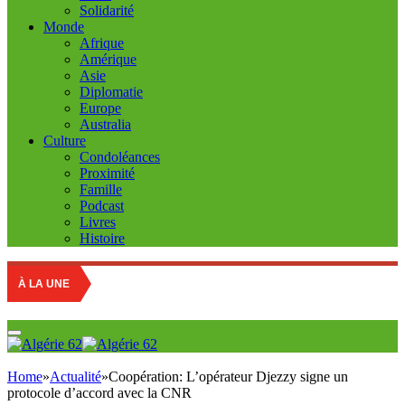
Solidarité
Monde
Afrique
Amérique
Asie
Diplomatie
Europe
Australia
Culture
Condoléances
Proximité
Famille
Podcast
Livres
Histoire
À LA UNE
Home
»
Actualité
»
Coopération: L’opérateur Djezzy signe un
protocole d’accord avec la CNR