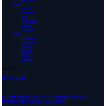
Monde
Afrique
Amérique
Asie
Diplomatie
Europe
Australia
Culture
Condoléances
Proximité
Famille
Podcast
Livres
Histoire
Actualités
Ma philosophie
10 AOÛT 2026
Le triple combat d’une dame des grandes résistances :
Hommage à Mme Veuve Zahra Lahlah