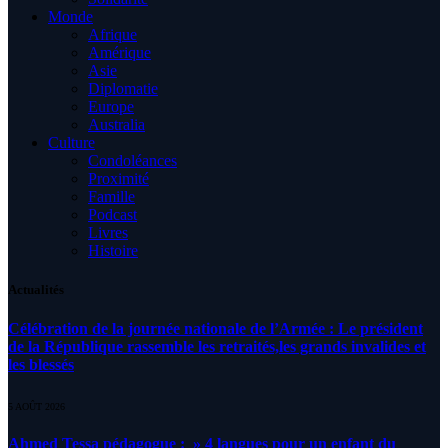
Monde
Afrique
Amérique
Asie
Diplomatie
Europe
Australia
Culture
Condoléances
Proximité
Famille
Podcast
Livres
Histoire
Actualités
Célébration de la journée nationale de l’Armée : Le président
de la République rassemble les retraités,les grands invalides et
les blessés
5 AOÛT 2026
Ahmed Tessa pédagogue : » 4 langues pour un enfant du