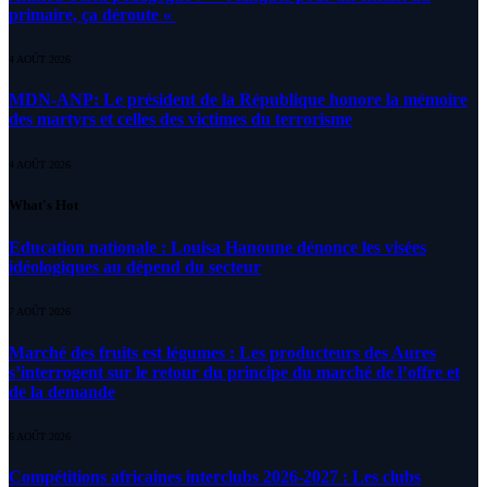
primaire, ça déroute «
4 AOÛT 2026
MDN-ANP: Le président de la République honore la mémoire
des martyrs et celles des victimes du terrorisme
4 AOÛT 2026
What's Hot
Education nationale : Louisa Hanoune dénonce les visées
idéologiques au dépend du secteur
7 AOÛT 2026
Marché des fruits est légumes : Les producteurs des Aures
s’interrogent sur le retour du principe du marché de l’offre et
de la demande
6 AOÛT 2026
Compétitions africaines interclubs 2026-2027 : Les clubs