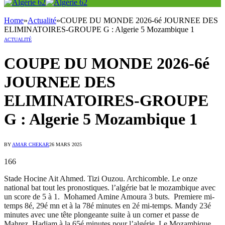
Home
»
Actualité
»
COUPE DU MONDE 2026-6é JOURNEE DES
ELIMINATOIRES-GROUPE G : Algerie 5 Mozambique 1
ACTUALITÉ
COUPE DU MONDE 2026-6é
JOURNEE DES
ELIMINATOIRES-GROUPE
G : Algerie 5 Mozambique 1
BY
AMAR CHEKAR
26 MARS 2025
166
Stade Hocine Ait Ahmed. Tizi Ouzou. Archicomble. Le onze
national bat tout les pronostiques. l’algérie bat le mozambique avec
un score de 5 à 1. Mohamed Amine Amoura 3 buts. Premiere mi-
temps 8é, 29é mn et à la 78é minutes en 2é mi-temps. Mandy 23é
minutes avec une tête plongeante suite à un corner et passe de
Mahrez. Hadjam à la 65é minutes pour l’algérie. Le Mozambique