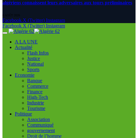
algériens connaissent leurs adversaires aux tours préliminaires
6 AOÛT 2026
Facebook
X (Twitter)
Instagram
Facebook
X (Twitter)
Instagram
A LA UNE
Actualité
Flash Infos
Justice
National
Sports
Economie
Banque
Commerce
Finance
High-Tech
Industrie
Tourisme
Politique
Association
Communiqué
gouvernement
Droit de l’homme