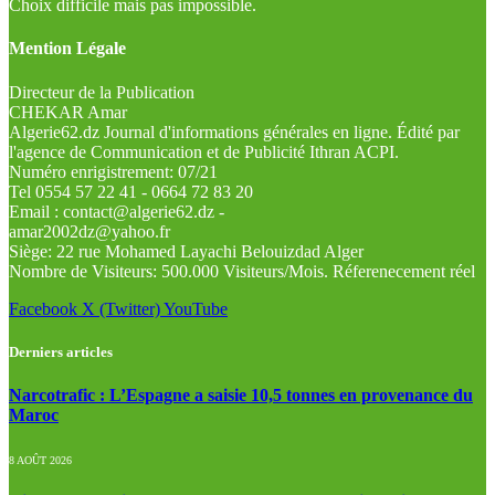
Choix difficile mais pas impossible.
Mention Légale
Directeur de la Publication
CHEKAR Amar
Algerie62.dz Journal d'informations générales en ligne. Édité par
l'agence de Communication et de Publicité Ithran ACPI.
Numéro enrigistrement: 07/21
Tel 0554 57 22 41 - 0664 72 83 20
Email : contact@algerie62.dz -
amar2002dz@yahoo.fr
Siège: 22 rue Mohamed Layachi Belouizdad Alger
Nombre de Visiteurs: 500.000 Visiteurs/Mois. Réferenecement réel
Facebook
X (Twitter)
YouTube
Derniers articles
Narcotrafic : L’Espagne a saisie 10,5 tonnes en provenance du
Maroc
8 AOÛT 2026