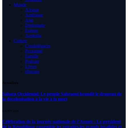
Monde
Afrique
Amérique
Asie
Diplomatie
Europe
Australia
Culture
Condoléances
Proximité
Famille
Podcast
Livres
Histoire
Actualités
Sahara Occidental: Le peuple Sahraoui brandit le drapeau de
la décolonisation à la vie à la mort
8 AOÛT 2026
Célébration de la journée nationale de l’Armée : Le président
de la République rassemble les retraités,les grands invalides et