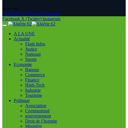
8 AOÛT 2026
Facebook
X (Twitter)
Instagram
Facebook
X (Twitter)
Instagram
A LA UNE
Actualité
Flash Infos
Justice
National
Sports
Economie
Banque
Commerce
Finance
High-Tech
Industrie
Tourisme
Politique
Association
Communiqué
gouvernement
Droit de l’homme
Ministère