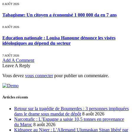
8 AOÛT 2026
Tabagisme: Un citoyen a économisé 1 000 000 da en 7 ans
8 AOÛT 2026
Education nationale : Louisa Hanoune dénonce les visées
idéologiques au dépend du secteur
7 AOÛT 2026
Add A Comment
Leave A Reply
Vous devez
vous connecter
pour publier un commentaire.
Articles récents
Retour sur la tragédie de Boumerdes : 3 personnes impliquées
dans le drame sous mandat de dépôt
8 août 2026
Narcotrafic : L’Espagne a saisie 10,5 tonnes en provenance
du Maroc
8 août 2026
Kidnapee au Niger : L’Allemand Ulumaskan Sinan libéré par