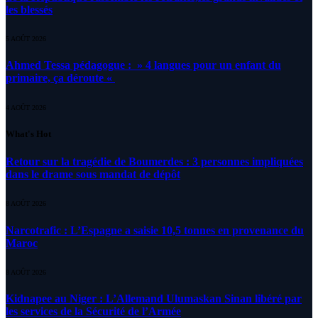
les blessés
5 AOÛT 2026
Ahmed Tessa pédagogue : » 4 langues pour un enfant du
primaire, ça déroute «
4 AOÛT 2026
What's Hot
Retour sur la tragédie de Boumerdes : 3 personnes impliquées
dans le drame sous mandat de dépôt
8 AOÛT 2026
Narcotrafic : L’Espagne a saisie 10,5 tonnes en provenance du
Maroc
8 AOÛT 2026
Kidnapee au Niger : L’Allemand Ulumaskan Sinan libéré par
les services de la Sécurité de l’Armée