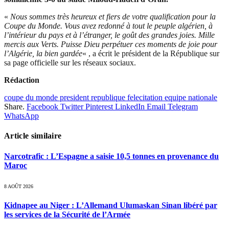
«
Nous sommes très heureux et fiers de votre qualification pour la
Coupe du Monde. Vous avez redonné à tout le peuple algérien, à
l’intérieur du pays et à l’étranger, le goût des grandes joies. Mille
mercis aux Verts. Puisse Dieu perpétuer ces moments de joie pour
l’Algérie, la bien gardée
« , a écrit le président de la République sur
sa page officielle sur les réseaux sociaux.
Rédaction
coupe du monde president republique felecitation equipe nationale
Share.
Facebook
Twitter
Pinterest
LinkedIn
Email
Telegram
WhatsApp
Article similaire
Narcotrafic : L’Espagne a saisie 10,5 tonnes en provenance du
Maroc
8 AOÛT 2026
Kidnapee au Niger : L’Allemand Ulumaskan Sinan libéré par
les services de la Sécurité de l’Armée