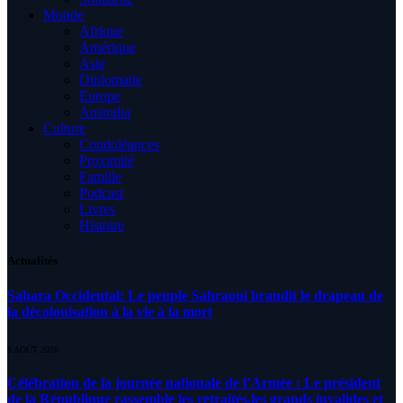
Monde
Afrique
Amérique
Asie
Diplomatie
Europe
Australia
Culture
Condoléances
Proximité
Famille
Podcast
Livres
Histoire
Actualités
Sahara Occidental: Le peuple Sahraoui brandit le drapeau de
la décolonisation à la vie à la mort
8 AOÛT 2026
Célébration de la journée nationale de l’Armée : Le président
de la République rassemble les retraités,les grands invalides et