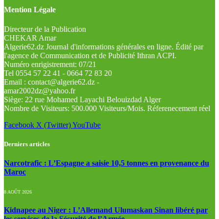
Mention Légale
Directeur de la Publication
CHEKAR Amar
Algerie62.dz Journal d'informations générales en ligne. Édité par
l'agence de Communication et de Publicité Ithran ACPI.
Numéro enrigistrement: 07/21
Tel 0554 57 22 41 - 0664 72 83 20
Email : contact@algerie62.dz -
amar2002dz@yahoo.fr
Siège: 22 rue Mohamed Layachi Belouizdad Alger
Nombre de Visiteurs: 500.000 Visiteurs/Mois. Réferenecement réel
Facebook
X (Twitter)
YouTube
Derniers articles
Narcotrafic : L’Espagne a saisie 10,5 tonnes en provenance du
Maroc
8 AOÛT 2026
Kidnapee au Niger : L’Allemand Ulumaskan Sinan libéré par
les services de la Sécurité de l’Armée