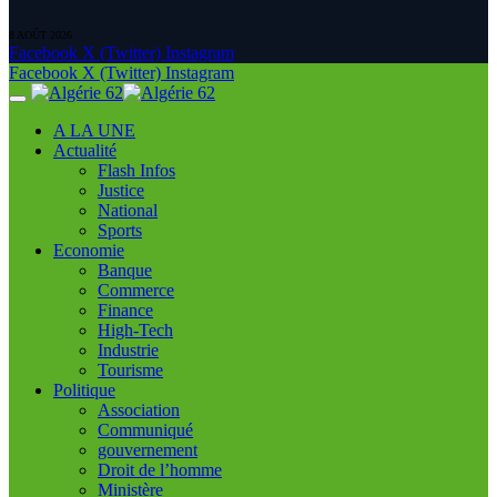
8 AOÛT 2026
Facebook
X (Twitter)
Instagram
Facebook
X (Twitter)
Instagram
A LA UNE
Actualité
Flash Infos
Justice
National
Sports
Economie
Banque
Commerce
Finance
High-Tech
Industrie
Tourisme
Politique
Association
Communiqué
gouvernement
Droit de l’homme
Ministère