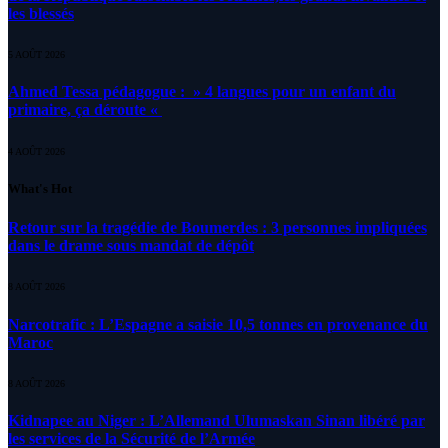
les blessés
5 AOÛT 2026
Ahmed Tessa pédagogue : » 4 langues pour un enfant du
primaire, ça déroute «
4 AOÛT 2026
What's Hot
Retour sur la tragédie de Boumerdes : 3 personnes impliquées
dans le drame sous mandat de dépôt
8 AOÛT 2026
Narcotrafic : L’Espagne a saisie 10,5 tonnes en provenance du
Maroc
8 AOÛT 2026
Kidnapee au Niger : L’Allemand Ulumaskan Sinan libéré par
les services de la Sécurité de l’Armée