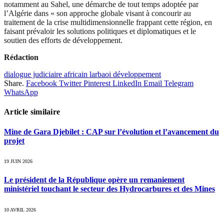
notamment au Sahel, une démarche de tout temps adoptée par
l’Algérie dans « son approche globale visant à concourir au
traitement de la crise multidimensionnelle frappant cette région, en
faisant prévaloir les solutions politiques et diplomatiques et le
soutien des efforts de développement.
Rédaction
dialogue judiciaire africain larbaoi développement
Share.
Facebook
Twitter
Pinterest
LinkedIn
Email
Telegram
WhatsApp
Article similaire
Mine de Gara Djebilet : CAP sur l’évolution et l’avancement du
projet
19 JUIN 2026
Le président de la République opère un remaniement
ministériel touchant le secteur des Hydrocarbures et des Mines
10 AVRIL 2026