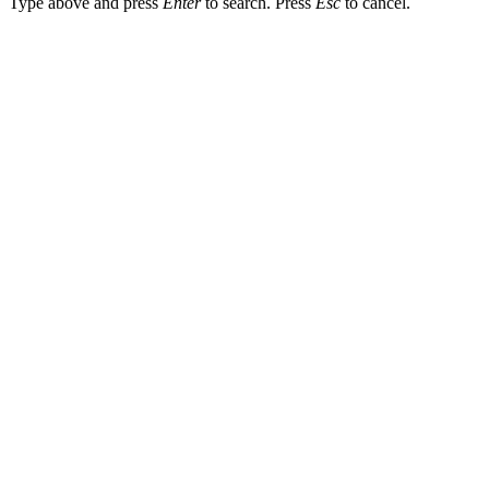
Type above and press
Enter
to search. Press
Esc
to cancel.