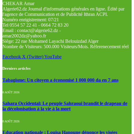
CHEKAR Amar
Algerie62.dz Journal d'informations générales en ligne. Édité par
l'agence de Communication et de Publicité Ithran ACPI.
Numéro enrigistrement: 07/21
Tel 0554 57 22 41 - 0664 72 83 20
Email : contact@algerie62.dz -
amar2002dz@yahoo.fr
Siège: 22 rue Mohamed Layachi Belouizdad Alger
Nombre de Visiteurs: 500.000 Visiteurs/Mois. Réferenecement réel
Facebook
X (Twitter)
YouTube
Derniers articles
Tabagisme: Un citoyen a économisé 1 000 000 da en 7 ans
8 AOÛT 2026
Sahara Occidental: Le peuple Sahraoui brandit le drapeau de
la décolonisation à la vie à la mort
8 AOÛT 2026
Education nationale : Louisa Hanoune dénonce les visées