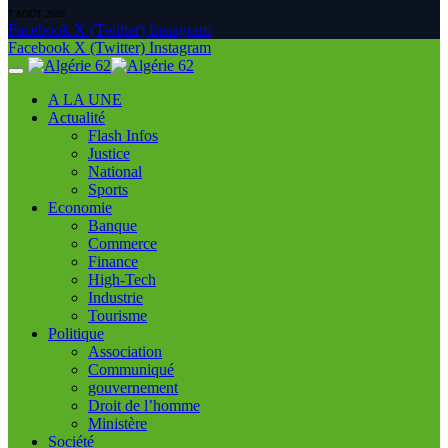
7 AOÛT 2026
Facebook
X (Twitter)
Instagram
Facebook
X (Twitter)
Instagram
A LA UNE
Actualité
Flash Infos
Justice
National
Sports
Economie
Banque
Commerce
Finance
High-Tech
Industrie
Tourisme
Politique
Association
Communiqué
gouvernement
Droit de l’homme
Ministère
Société