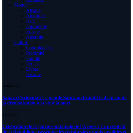
Monde
Afrique
Amérique
Asie
Diplomatie
Europe
Australia
Culture
Condoléances
Proximité
Famille
Podcast
Livres
Histoire
Actualités
Sahara Occidental: Le peuple Sahraoui brandit le drapeau de
la décolonisation à la vie à la mort
8 AOÛT 2026
Célébration de la journée nationale de l’Armée : Le président
de la République rassemble les retraités,les grands invalides et