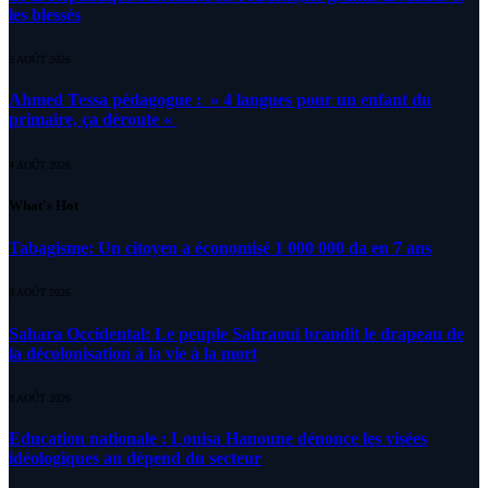
les blessés
5 AOÛT 2026
Ahmed Tessa pédagogue : » 4 langues pour un enfant du
primaire, ça déroute «
4 AOÛT 2026
What's Hot
Tabagisme: Un citoyen a économisé 1 000 000 da en 7 ans
8 AOÛT 2026
Sahara Occidental: Le peuple Sahraoui brandit le drapeau de
la décolonisation à la vie à la mort
8 AOÛT 2026
Education nationale : Louisa Hanoune dénonce les visées
idéologiques au dépend du secteur