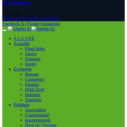
de la demande
6 AOÛT 2026
Facebook
X (Twitter)
Instagram
Facebook
X (Twitter)
Instagram
A LA UNE
Actualité
Flash Infos
Justice
National
Sports
Economie
Banque
Commerce
Finance
High-Tech
Industrie
Tourisme
Politique
Association
Communiqué
gouvernement
Droit de l’homme