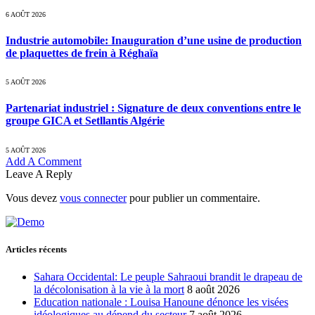
6 AOÛT 2026
Industrie automobile: Inauguration d’une usine de production
de plaquettes de frein à Réghaïa
5 AOÛT 2026
Partenariat industriel : Signature de deux conventions entre le
groupe GICA et Setllantis Algérie
5 AOÛT 2026
Add A Comment
Leave A Reply
Vous devez
vous connecter
pour publier un commentaire.
Articles récents
Sahara Occidental: Le peuple Sahraoui brandit le drapeau de
la décolonisation à la vie à la mort
8 août 2026
Education nationale : Louisa Hanoune dénonce les visées
idéologiques au dépend du secteur
7 août 2026