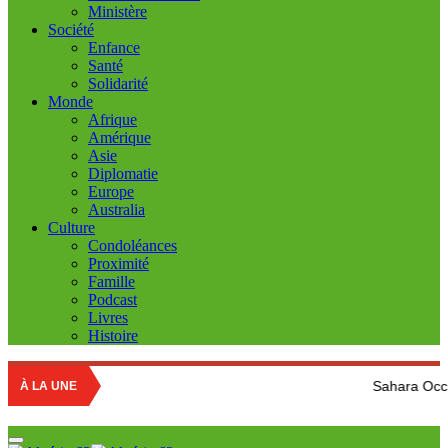
Ministère
Société
Enfance
Santé
Solidarité
Monde
Afrique
Amérique
Asie
Diplomatie
Europe
Australia
Culture
Condoléances
Proximité
Famille
Podcast
Livres
Histoire
Sahara Occidental: Le peuple
À LA UNE