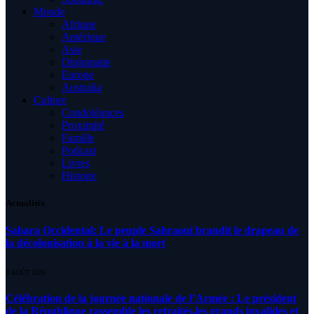
Monde
Afrique
Amérique
Asie
Diplomatie
Europe
Australia
Culture
Condoléances
Proximité
Famille
Podcast
Livres
Histoire
Actualités
Sahara Occidental: Le peuple Sahraoui brandit le drapeau de
la décolonisation à la vie à la mort
8 AOÛT 2026
Célébration de la journée nationale de l’Armée : Le président
de la République rassemble les retraités,les grands invalides et