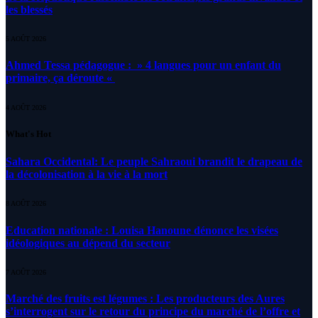
les blessés
5 AOÛT 2026
Ahmed Tessa pédagogue : » 4 langues pour un enfant du
primaire, ça déroute «
4 AOÛT 2026
What's Hot
Sahara Occidental: Le peuple Sahraoui brandit le drapeau de
la décolonisation à la vie à la mort
8 AOÛT 2026
Education nationale : Louisa Hanoune dénonce les visées
idéologiques au dépend du secteur
7 AOÛT 2026
Marché des fruits est légumes : Les producteurs des Aures
s’interrogent sur le retour du principe du marché de l’offre et