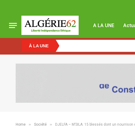
A LA UNE
Actua
À LA UNE
»
»
Home
Société
DJELFA – M’SILA: 15 blessés dont un nourrison 