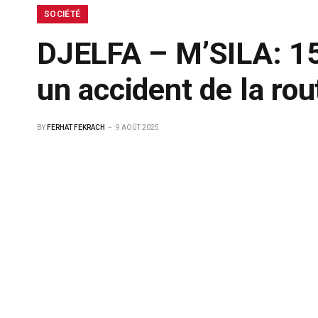
SOCIÉTÉ
DJELFA – M’SILA: 15
un accident de la rou
BY
FERHAT FEKRACH
9 AOÛT 2025