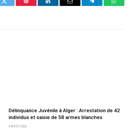
k
Twitter
Pinterest
LinkedIn
Email
Telegram
WhatsA
Délinquance Juvénile à Alger : Arrestation de 42
individus et saisie de 58 armes blanches
3 AOÛT 2026