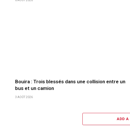
6 AOÛT 2026
Bouira : Trois blessés dans une collision entre un
bus et un camion
3 AOÛT 2026
ADD A