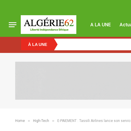
A LA UNE
Actua
À LA UNE
»
»
Home
High-Tech
E-PAIEMENT : Tassili Airlines lance son service