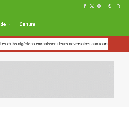
Facebook
X
Instagram
(Twitter)
de
Culture
riens connaissent leurs adversaires aux tours préliminaires
C