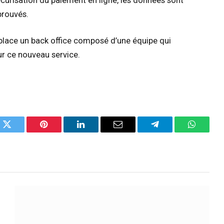
écurisation du paiement en ligne, les données sont
prouvés.
place un back office composé d’une équipe qui
ur ce nouveau service.
k
Twitter
Pinterest
LinkedIn
Email
Telegram
WhatsA