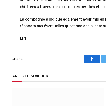
utiliser actuellement les derniers standards de s
chiffrées à travers des protocoles certifiés et ap
La compagnie a indiqué également avoir mis en 
répondra aux éventuelles questions des clients s
M.T
SHARE.
Faceboo
ARTICLE SIMILAIRE