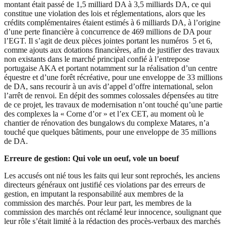
montant était passé de 1,5 milliard DA à 3,5 milliards DA, ce qui
constitue une violation des lois et réglementations, alors que les
crédits complémentaires étaient estimés à 6 milliards DA, à l’origine
d’une perte financière à concurrence de 469 millions de DA pour
l’EGT. Il s’agit de deux pièces jointes portant les numéros 5 et 6,
comme ajouts aux dotations financières, afin de justifier des travaux
non existants dans le marché principal confié à l’entrepose
portugaise AKA et portant notamment sur la réalisation d’un centre
équestre et d’une forêt récréative, pour une enveloppe de 33 millions
de DA, sans recourir à un avis d’appel d’offre international, selon
l’arrêt de renvoi. En dépit des sommes colossales dépensées au titre
de ce projet, les travaux de modernisation n’ont touché qu’une partie
des complexes la « Corne d’or » et l’ex CET, au moment où le
chantier de rénovation des bungalows du complexe Matares, n’a
touché que quelques bâtiments, pour une enveloppe de 35 millions
de DA.
Erreure de gestion: Qui vole un oeuf, vole un boeuf
Les accusés ont nié tous les faits qui leur sont reprochés, les anciens
directeurs généraux ont justifié ces violations par des erreurs de
gestion, en imputant la responsabilité aux membres de la
commission des marchés. Pour leur part, les membres de la
commission des marchés ont réclamé leur innocence, soulignant que
leur rôle s’était limité à la rédaction des procès-verbaux des marchés