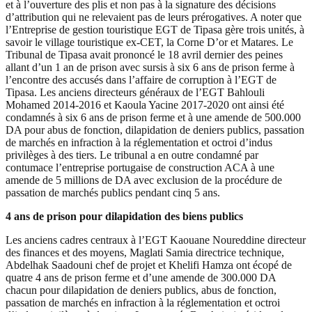
et à l’ouverture des plis et non pas à la signature des décisions
d’attribution qui ne relevaient pas de leurs prérogatives. A noter que
l’Entreprise de gestion touristique EGT de Tipasa gère trois unités, à
savoir le village touristique ex-CET, la Corne D’or et Matares. Le
Tribunal de Tipasa avait prononcé le 18 avril dernier des peines
allant d’un 1 an de prison avec sursis à six 6 ans de prison ferme à
l’encontre des accusés dans l’affaire de corruption à l’EGT de
Tipasa. Les anciens directeurs généraux de l’EGT Bahlouli
Mohamed 2014-2016 et Kaoula Yacine 2017-2020 ont ainsi été
condamnés à six 6 ans de prison ferme et à une amende de 500.000
DA pour abus de fonction, dilapidation de deniers publics, passation
de marchés en infraction à la réglementation et octroi d’indus
privilèges à des tiers. Le tribunal a en outre condamné par
contumace l’entreprise portugaise de construction ACA à une
amende de 5 millions de DA avec exclusion de la procédure de
passation de marchés publics pendant cinq 5 ans.
4 ans de prison pour dilapidation des biens publics
Les anciens cadres centraux à l’EGT Kaouane Noureddine directeur
des finances et des moyens, Maglati Samia directrice technique,
Abdelhak Saadouni chef de projet et Khelifi Hamza ont écopé de
quatre 4 ans de prison ferme et d’une amende de 300.000 DA
chacun pour dilapidation de deniers publics, abus de fonction,
passation de marchés en infraction à la réglementation et octroi