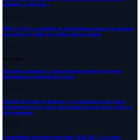
primaire, ça déroute «
4 AOÛT 2026
MDN-ANP: Le président de la République honore la mémoire
des martyrs et celles des victimes du terrorisme
4 AOÛT 2026
What's Hot
Education nationale : Louisa Hanoune dénonce les visées
idéologiques au dépend du secteur
7 AOÛT 2026
Marché des fruits est légumes : Les producteurs des Aures
s’interrogent sur le retour du principe du marché de l’offre et
de la demande
6 AOÛT 2026
Compétitions africaines interclubs 2026-2027 : Les clubs