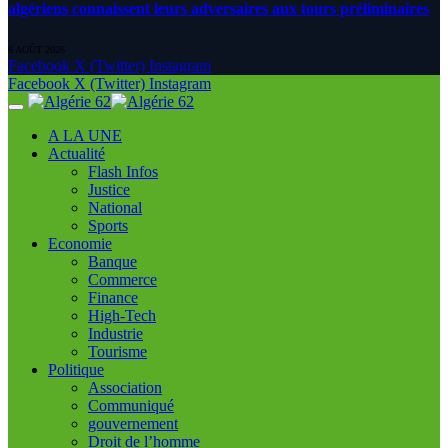
algériens connaissent leurs adversaires aux tours préliminaires
6 AOÛT 2026
Facebook
X (Twitter)
Instagram
Facebook
X (Twitter)
Instagram
A LA UNE
Actualité
Flash Infos
Justice
National
Sports
Economie
Banque
Commerce
Finance
High-Tech
Industrie
Tourisme
Politique
Association
Communiqué
gouvernement
Droit de l’homme