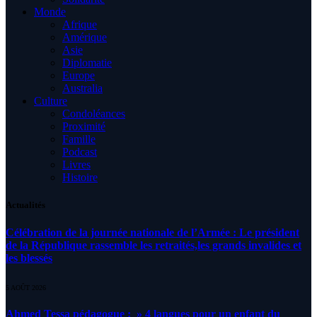
Monde
Afrique
Amérique
Asie
Diplomatie
Europe
Australia
Culture
Condoléances
Proximité
Famille
Podcast
Livres
Histoire
Actualités
Célébration de la journée nationale de l’Armée : Le président
de la République rassemble les retraités,les grands invalides et
les blessés
5 AOÛT 2026
Ahmed Tessa pédagogue : » 4 langues pour un enfant du