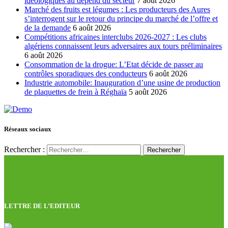
idéologiques au dépend du secteur
7 août 2026
Marché des fruits est légumes : Les producteurs des Aures
s’interrogent sur le retour du principe du marché de l’offre et
de la demande
6 août 2026
Compétitions africaines interclubs 2026-2027 : Les clubs
algériens connaissent leurs adversaires aux tours préliminaires
6 août 2026
Consommation de la drogue: L’Etat décide de passer au
contrôles sporadiques des conducteurs
6 août 2026
Industrie automobile: Inauguration d’une usine de production
de plaquettes de frein à Réghaïa
5 août 2026
Réseaux sociaux
Rechercher :
LETTRE DE L’EDITEUR