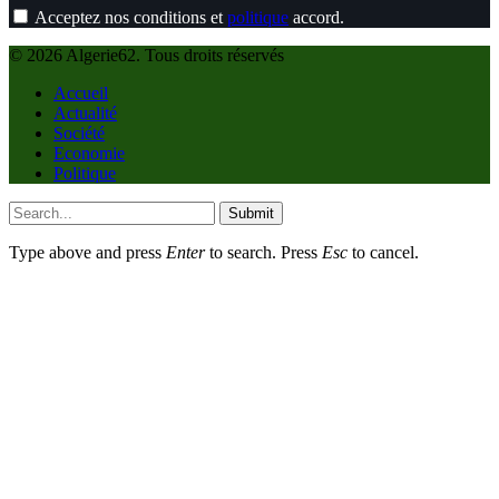
Acceptez nos conditions et
politique
accord.
© 2026 Algerie62. Tous droits réservés
Accueil
Actualité
Société
Economie
Politique
Submit
Type above and press
Enter
to search. Press
Esc
to cancel.