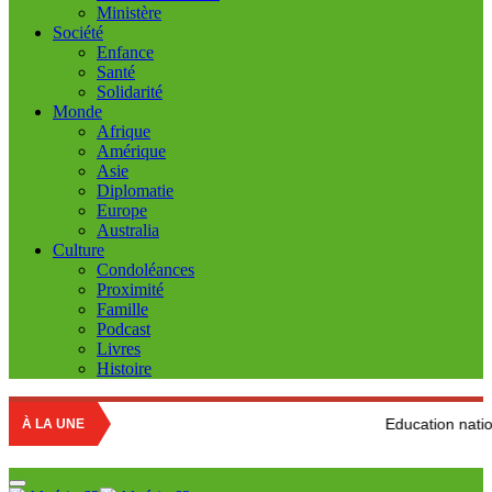
Ministère
Société
Enfance
Santé
Solidarité
Monde
Afrique
Amérique
Asie
Diplomatie
Europe
Australia
Culture
Condoléances
Proximité
Famille
Podcast
Livres
Histoire
Education nationale : Louisa H
À LA UNE