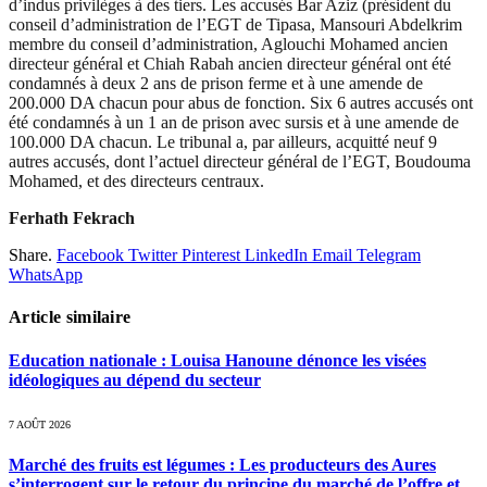
d’indus privilèges à des tiers. Les accusés Bar Aziz (président du
conseil d’administration de l’EGT de Tipasa, Mansouri Abdelkrim
membre du conseil d’administration, Aglouchi Mohamed ancien
directeur général et Chiah Rabah ancien directeur général ont été
condamnés à deux 2 ans de prison ferme et à une amende de
200.000 DA chacun pour abus de fonction. Six 6 autres accusés ont
été condamnés à un 1 an de prison avec sursis et à une amende de
100.000 DA chacun. Le tribunal a, par ailleurs, acquitté neuf 9
autres accusés, dont l’actuel directeur général de l’EGT, Boudouma
Mohamed, et des directeurs centraux.
Ferhath Fekrach
Share.
Facebook
Twitter
Pinterest
LinkedIn
Email
Telegram
WhatsApp
Article similaire
Education nationale : Louisa Hanoune dénonce les visées
idéologiques au dépend du secteur
7 AOÛT 2026
Marché des fruits est légumes : Les producteurs des Aures
s’interrogent sur le retour du principe du marché de l’offre et