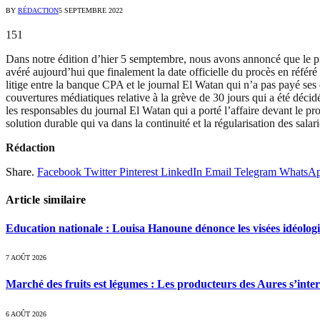
BY
RÉDACTION
5 SEPTEMBRE 2022
151
Dans notre édition d’hier 5 semptembre, nous avons annoncé que le pr
avéré aujourd’hui que finalement la date officielle du procès en référé 
litige entre la banque CPA et le journal El Watan qui n’a pas payé se
couvertures médiatiques relative à la grève de 30 jours qui a été décidé
les responsables du journal El Watan qui a porté l’affaire devant le p
solution durable qui va dans la continuité et la régularisation des salari
Rédaction
Share.
Facebook
Twitter
Pinterest
LinkedIn
Email
Telegram
WhatsA
Article similaire
Education nationale : Louisa Hanoune dénonce les visées idéolog
7 AOÛT 2026
Marché des fruits est légumes : Les producteurs des Aures s’inte
6 AOÛT 2026