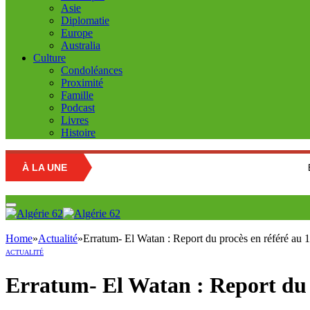
Asie
Diplomatie
Europe
Australia
Culture
Condoléances
Proximité
Famille
Podcast
Livres
Histoire
À LA UNE
Education nati
Home
»
Actualité
»
Erratum- El Watan : Report du procès en référé au 
ACTUALITÉ
Erratum- El Watan : Report du p