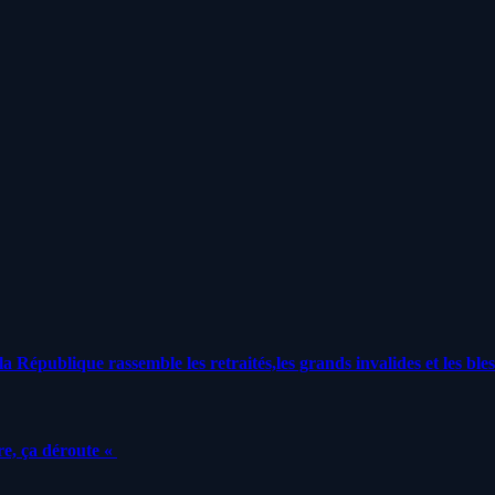
a République rassemble les retraités,les grands invalides et les bles
e, ça déroute «