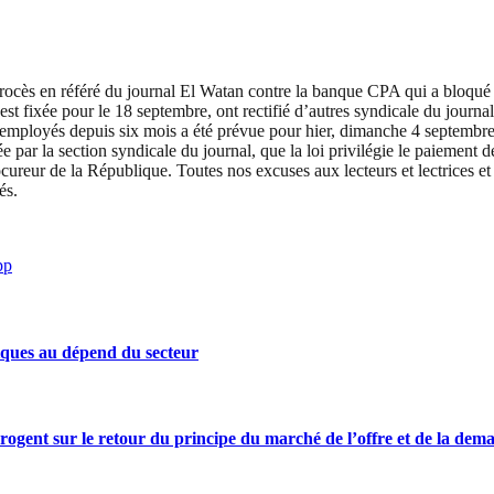
ocès en référé du journal El Watan contre la banque CPA qui a bloqué s
est fixée pour le 18 septembre, ont rectifié d’autres syndicale du journa
s employés depuis six mois a été prévue pour hier, dimanche 4 septembr
e par la section syndicale du journal, que la loi privilégie le paiement d
rocureur de la République. Toutes nos excuses aux lecteurs et lectrices 
és.
pp
iques au dépend du secteur
rrogent sur le retour du principe du marché de l’offre et de la dem