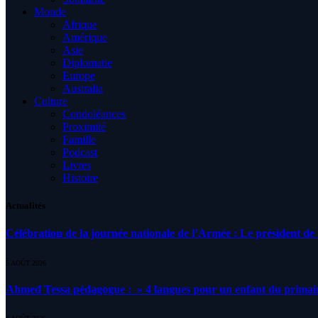
Monde
Afrique
Amérique
Asie
Diplomatie
Europe
Australia
Culture
Condoléances
Proximité
Famille
Podcast
Livres
Histoire
Actualités
Célébration de la journée nationale de l’Armée : Le président de l
5 AOÛT 2026
Ahmed Tessa pédagogue : » 4 langues pour un enfant du primair