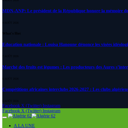
4 AOÛT 2026
MDN-ANP: Le président de la République honore la mémoire des m
4 AOÛT 2026
What's Hot
Education nationale : Louisa Hanoune dénonce les visées idéolog
7 AOÛT 2026
Marché des fruits est légumes : Les producteurs des Aures s’inte
6 AOÛT 2026
Compétitions africaines interclubs 2026-2027 : Les clubs algérien
6 AOÛT 2026
Facebook
X (Twitter)
Instagram
Facebook
X (Twitter)
Instagram
A LA UNE