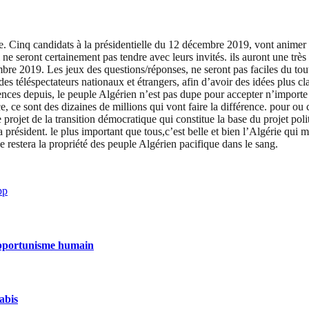
e. Cinq candidats à la présidentielle du 12 décembre 2019, vont animer u
ne seront certainement pas tendre avec leurs invités. ils auront une trè
embre 2019. Les jeux des questions/réponses, ne seront pas faciles du to
des téléspectateurs nationaux et étrangers, afin d’avoir des idées plus cl
iences depuis, le peuple Algérien n’est pas dupe pour accepter n’importe
e, ce sont des dizaines de millions qui vont faire la différence. pour ou 
e projet de la transition démocratique qui constitue la base du projet p
a président. le plus important que tous,c’est belle et bien l’Algérie qui
 restera la propriété des peuple Algérien pacifique dans le sang.
pp
’opportunisme humain
nabis