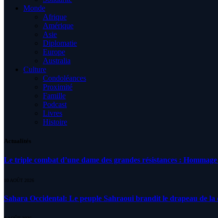
Monde
Afrique
Amérique
Asie
Diplomatie
Europe
Australia
Culture
Condoléances
Proximité
Famille
Podcast
Livres
Histoire
Actualités
Le triple combat d’une dame des grandes résistances : Homma
10 AOÛT 2026
Sahara Occidental: Le peuple Sahraoui brandit le drapeau de la d