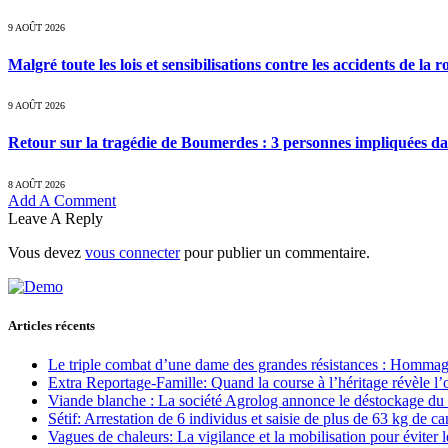
9 AOÛT 2026
Malgré toute les lois et sensibilisations contre les accidents de la 
9 AOÛT 2026
Retour sur la tragédie de Boumerdes : 3 personnes impliquées d
8 AOÛT 2026
Add A Comment
Leave A Reply
Vous devez
vous connecter
pour publier un commentaire.
Articles récents
Le triple combat d’une dame des grandes résistances : Homm
Extra Reportage-Famille: Quand la course à l’héritage révèle 
Viande blanche : La société Agrolog annonce le déstockage du
Sétif: Arrestation de 6 individus et saisie de plus de 63 kg de c
Vagues de chaleurs: La vigilance et la mobilisation pour éviter l