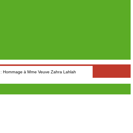
e à Mme Veuve Zahra Lahlah
Extra Reportage-Famille: Quand l