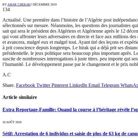
BY
AMAR CHEKAR
2 DÉCEMBRE 2019
134
Actualisé. Une première dans l’histoire de l’Algérie post indépendanc
sélectionnés sur mesure. Néanmoins, les questions des journalistes qui 
sait qui sera le président des Algériens et Algérienne après le 12 déc
qui vont affronter leurs adversaires en directe et face aux millions des 
et avancera, malgré eux et malgré tout. Ayant tiré des leçons et expér
à prit conscience depuis longtemps. Le hirak qui a déjà prit ses distanc
présidentielle. le jeux politique sera beaucoup plus important après. L
suscite de nombreuses interrogations à juste titres. peu importe qui ser
l’humanité. Le développement passe par le changement et le prix noble
A.C
Share.
Facebook
Twitter
Pinterest
LinkedIn
Email
Telegram
WhatsA
Article similaire
Extra Reportage-Famille: Quand la course à l’héritage révèle l
10 AOÛT 2026
Sétif: Arrestation de 6 individus et saisie de plus de 63 kg de can