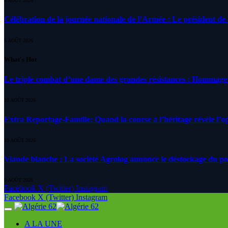
8 AOÛT 2026
Célébration de la journée nationale de l’Armée : Le président de l
5 AOÛT 2026
What's Hot
Le triple combat d’une dame des grandes résistances : Homma
10 AOÛT 2026
Extra Reportage-Famille: Quand la course à l’héritage révèle l
10 AOÛT 2026
Viande blanche : La société Agrolog annonce le déstockage du p
9 AOÛT 2026
Facebook
X (Twitter)
Instagram
Facebook
X (Twitter)
Instagram
A LA UNE