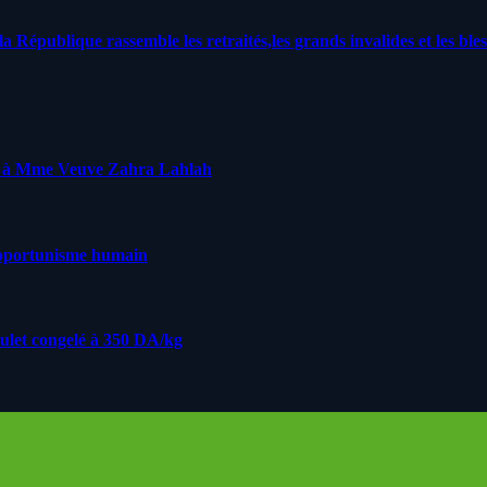
a République rassemble les retraités,les grands invalides et les bles
ge à Mme Veuve Zahra Lahlah
’opportunisme humain
oulet congelé à 350 DA/kg