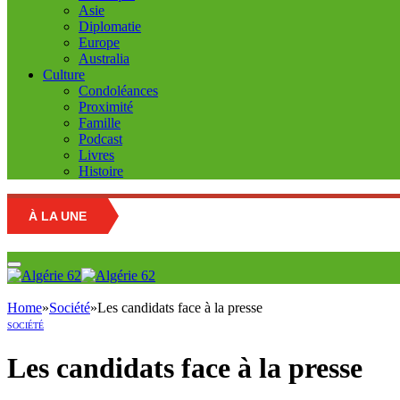
Asie
Diplomatie
Europe
Australia
Culture
Condoléances
Proximité
Famille
Podcast
Livres
Histoire
À LA UNE
Home
»
Société
»
Les candidats face à la presse
SOCIÉTÉ
Les candidats face à la presse