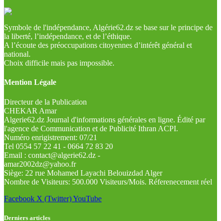
Symbole de l'indépendance, Algérie62.dz se base sur le principe de
la liberté, l’indépendance, et de l’éthique.
A l’écoute des préoccupations citoyennes d’intérêt général et
national.
Choix difficile mais pas impossible.
Mention Légale
Directeur de la Publication
CHEKAR Amar
Algerie62.dz Journal d'informations générales en ligne. Édité par
l'agence de Communication et de Publicité Ithran ACPI.
Numéro enrigistrement: 07/21
Tel 0554 57 22 41 - 0664 72 83 20
Email : contact@algerie62.dz -
amar2002dz@yahoo.fr
Siège: 22 rue Mohamed Layachi Belouizdad Alger
Nombre de Visiteurs: 500.000 Visiteurs/Mois. Réferenecement réel
Facebook
X (Twitter)
YouTube
Derniers articles