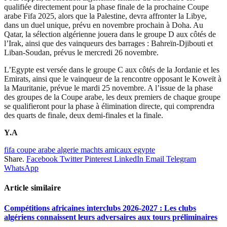
qualifiée directement pour la phase finale de la prochaine Coupe
arabe Fifa 2025, alors que la Palestine, devra affronter la Libye,
dans un duel unique, prévu en novembre prochain à Doha. Au
Qatar, la sélection algérienne jouera dans le groupe D aux côtés de
l’Irak, ainsi que des vainqueurs des barrages : Bahreïn-Djibouti et
Liban-Soudan, prévus le mercredi 26 novembre.
L’Egypte est versée dans le groupe C aux côtés de la Jordanie et les
Emirats, ainsi que le vainqueur de la rencontre opposant le Koweït à
la Mauritanie, prévue le mardi 25 novembre. A l’issue de la phase
des groupes de la Coupe arabe, les deux premiers de chaque groupe
se qualifieront pour la phase à élimination directe, qui comprendra
des quarts de finale, deux demi-finales et la finale.
Y.A
fifa coupe arabe algerie machts amicaux egypte
Share.
Facebook
Twitter
Pinterest
LinkedIn
Email
Telegram
WhatsApp
Article similaire
Compétitions africaines interclubs 2026-2027 : Les clubs
algériens connaissent leurs adversaires aux tours préliminaires