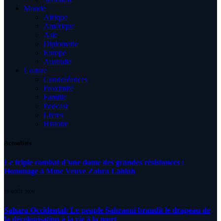
Monde
Afrique
Amérique
Asie
Diplomatie
Europe
Australia
Culture
Condoléances
Proximité
Famille
Podcast
Livres
Histoire
Actualités
Le triple combat d’une dame des grandes résistances :
Hommage à Mme Veuve Zahra Lahlah
10 AOÛT 2026
Sahara Occidental: Le peuple Sahraoui brandit le drapeau de
la décolonisation à la vie à la mort