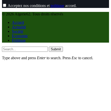
Acceptez nos conditions et
politique
accord.
© 2026 Algerie62. Tous droits réservés
Accueil
Actualité
Société
Economie
Politique
Submit
Type above and press
Enter
to search. Press
Esc
to cancel.