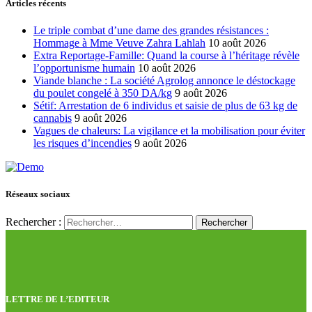
Articles récents
Le triple combat d’une dame des grandes résistances :
Hommage à Mme Veuve Zahra Lahlah
10 août 2026
Extra Reportage-Famille: Quand la course à l’héritage révèle
l’opportunisme humain
10 août 2026
Viande blanche : La société Agrolog annonce le déstockage
du poulet congelé à 350 DA/kg
9 août 2026
Sétif: Arrestation de 6 individus et saisie de plus de 63 kg de
cannabis
9 août 2026
Vagues de chaleurs: La vigilance et la mobilisation pour éviter
les risques d’incendies
9 août 2026
Réseaux sociaux
Rechercher :
LETTRE DE L’EDITEUR