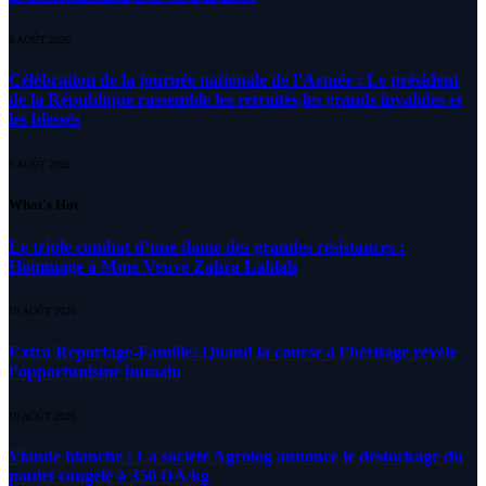
8 AOÛT 2026
Célébration de la journée nationale de l’Armée : Le président
de la République rassemble les retraités,les grands invalides et
les blessés
5 AOÛT 2026
What's Hot
Le triple combat d’une dame des grandes résistances :
Hommage à Mme Veuve Zahra Lahlah
10 AOÛT 2026
Extra Reportage-Famille: Quand la course à l’héritage révèle
l’opportunisme humain
10 AOÛT 2026
Viande blanche : La société Agrolog annonce le déstockage du
poulet congelé à 350 DA/kg