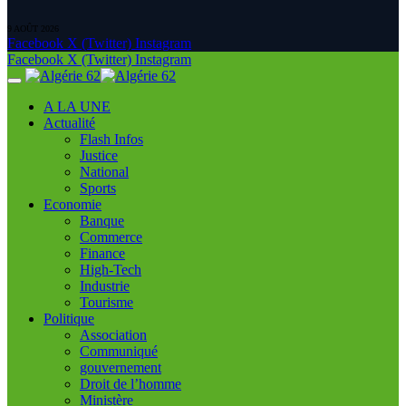
9 AOÛT 2026
Facebook
X (Twitter)
Instagram
Facebook
X (Twitter)
Instagram
A LA UNE
Actualité
Flash Infos
Justice
National
Sports
Economie
Banque
Commerce
Finance
High-Tech
Industrie
Tourisme
Politique
Association
Communiqué
gouvernement
Droit de l’homme
Ministère