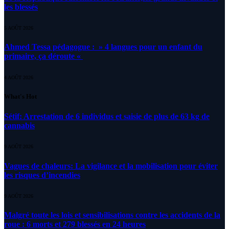
les blessés
5 AOÛT 2026
Ahmed Tessa pédagogue : » 4 langues pour un enfant du
primaire, ça déroute «
4 AOÛT 2026
What's Hot
Sétif: Arrestation de 6 individus et saisie de plus de 63 kg de
cannabis
9 AOÛT 2026
Vagues de chaleurs: La vigilance et la mobilisation pour éviter
les risques d’incendies
9 AOÛT 2026
Malgré toute les lois et sensibilisations contre les accidents de la
roue : 6 morts et 279 blessés en 24 heures