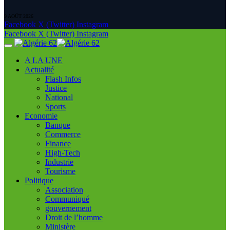
9 AOÛT 2026
Facebook
X (Twitter)
Instagram
Facebook
X (Twitter)
Instagram
A LA UNE
Actualité
Flash Infos
Justice
National
Sports
Economie
Banque
Commerce
Finance
High-Tech
Industrie
Tourisme
Politique
Association
Communiqué
gouvernement
Droit de l’homme
Ministère