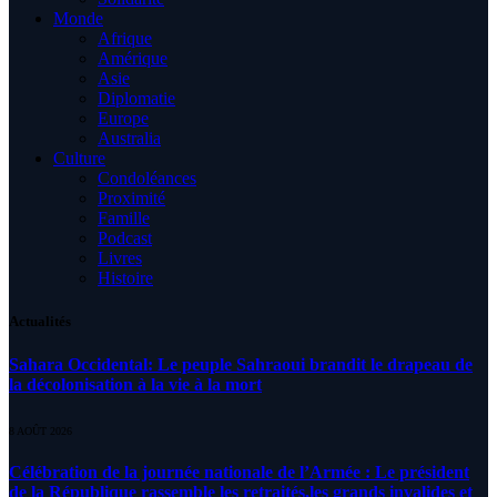
Monde
Afrique
Amérique
Asie
Diplomatie
Europe
Australia
Culture
Condoléances
Proximité
Famille
Podcast
Livres
Histoire
Actualités
Sahara Occidental: Le peuple Sahraoui brandit le drapeau de
la décolonisation à la vie à la mort
8 AOÛT 2026
Célébration de la journée nationale de l’Armée : Le président
de la République rassemble les retraités,les grands invalides et