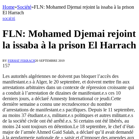
Home
»
Société
»
FLN: Mohamed Djemai rejoint la issaba à la prison
El Harrach
SOCIÉTÉ
FLN: Mohamed Djemai rejoint
la issaba à la prison El Harrach
BY
FERHAT FEKRACH
20 SEPTEMBRE 2019
157
Les autorités algériennes ne doivent pas bloquer l’accès des
manifestant.e.s à Alger, le 20 septembre, et doivent mettre fin aux
arrestations arbitraires dans un contexte de répression croissante qui
a conduit à l’arrestation de dizaines de manifestant.e.s ces 10
derniers jours, a déclaré Amnesty International ce jeudi.Cette
dernière semaine a connu une recrudescence du nombre
d’arrestations de manifestant.e.s pacifiques. Depuis le 11 septembre,
au moins 37 étudiant.e.s, militant.e.s politiques et autres militant.e.s
de la société civile ont été arrêté.e.s. Si certains ont été libérés, au
moins 24 sont toujours en détention.Le 18 septembre, le chef d’état-
major de l’armée Ahmed Gaid Salah, a déclaré qu’il avait demandé
à la gendarmerie nationale de « saisir et d’imposer des amendes aux