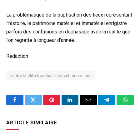
La problématique de la baptisation des lieux représentant
l’histoire, le patrimoine matériel et immatériel enrigistre
parfois des confusions en déphasage avec la réalité que
l’on regrette à longueur d’année.
Rédaction
tombe khelifa boukhalfa placet missonnier
Facebook
Twitter
Pinterest
LinkedIn
Email
Telegram
Whats
ARTICLE SIMILAIRE