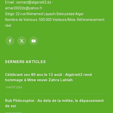
Email : contact@algerie62.dz -
amar2002dz@yahoo.fr
Siège: 22 rue Mohamed Layachi Belouizdad Alger
Nombre de Visiteurs: 500.000 Visiteurs/Mois. Réferenecement
réel
Facebook
X
YouTube
(Twitter)
DERNIERS ARTICLES
Célébrant ses 80 ans le 12 août : Algérie62 rend
hommage à Mme veuve Zahra Lahlah
10 AOÛT 2026
Rub Philosophie : Au dela de la mêlée, le dépassement
de soi