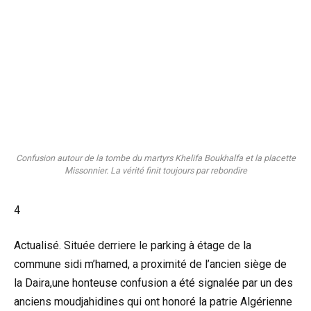
Confusion autour de la tombe du martyrs Khelifa Boukhalfa et la placette
Missonnier. La vérité finit toujours par rebondire
4
Actualisé. Située derriere le parking à étage de la
commune sidi m’hamed, a proximité de l’ancien siège de
la Daira,une honteuse confusion a été signalée par un des
anciens moudjahidines qui ont honoré la patrie Algérienne