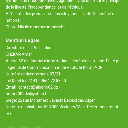
Symbole de l'indépendance, Algérie62.dz se base sur le principe
de la liberté, l’indépendance, et de l’éthique.
A l’écoute des préoccupations citoyennes d’intérêt général et
national.
Choix difficile mais pas impossible.
Mention Légale
Directeur de la Publication
CHEKAR Amar
Algerie62.dz Journal d'informations générales en ligne. Édité par
l'agence de Communication et de Publicité Ithran ACPI.
Numéro enrigistrement: 07/21
Tel 0554 57 22 41 - 0664 72 83 20
Email : contact@algerie62.dz -
amar2002dz@yahoo.fr
Siège: 22 rue Mohamed Layachi Belouizdad Alger
Nombre de Visiteurs: 500.000 Visiteurs/Mois. Réferenecement
réel