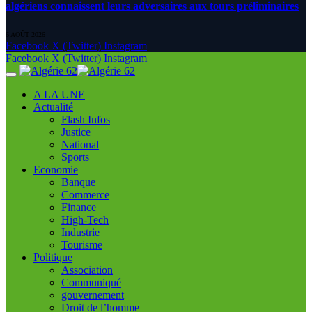
algériens connaissent leurs adversaires aux tours préliminaires
6 AOÛT 2026
Facebook
X (Twitter)
Instagram
Facebook
X (Twitter)
Instagram
A LA UNE
Actualité
Flash Infos
Justice
National
Sports
Economie
Banque
Commerce
Finance
High-Tech
Industrie
Tourisme
Politique
Association
Communiqué
gouvernement
Droit de l’homme