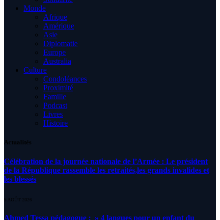
Monde
Afrique
Amérique
Asie
Diplomatie
Europe
Australia
Culture
Condoléances
Proximité
Famille
Podcast
Livres
Histoire
Actualités
Célébration de la journée nationale de l’Armée : Le président
de la République rassemble les retraités,les grands invalides et
les blessés
5 AOÛT 2026
Ahmed Tessa pédagogue : » 4 langues pour un enfant du