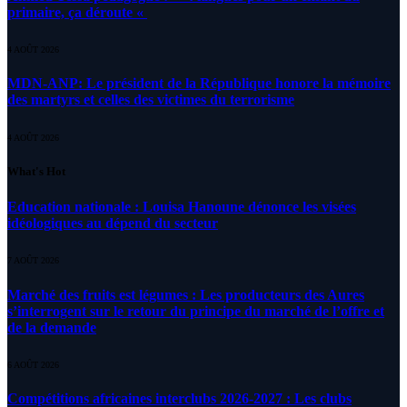
primaire, ça déroute «
4 AOÛT 2026
MDN-ANP: Le président de la République honore la mémoire
des martyrs et celles des victimes du terrorisme
4 AOÛT 2026
What's Hot
Education nationale : Louisa Hanoune dénonce les visées
idéologiques au dépend du secteur
7 AOÛT 2026
Marché des fruits est légumes : Les producteurs des Aures
s’interrogent sur le retour du principe du marché de l’offre et
de la demande
6 AOÛT 2026
Compétitions africaines interclubs 2026-2027 : Les clubs