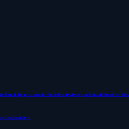
a République rassemble les retraités,les grands invalides et les bles
e, ça déroute «