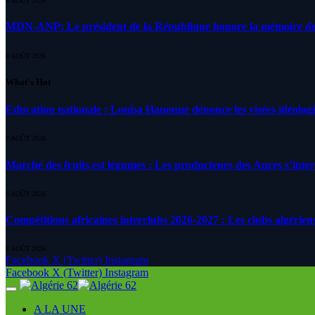
4 AOÛT 2026
MDN-ANP: Le président de la République honore la mémoire des m
4 AOÛT 2026
What's Hot
Education nationale : Louisa Hanoune dénonce les visées idéolog
7 AOÛT 2026
Marché des fruits est légumes : Les producteurs des Aures s’inte
6 AOÛT 2026
Compétitions africaines interclubs 2026-2027 : Les clubs algérien
6 AOÛT 2026
Facebook
X (Twitter)
Instagram
Facebook
X (Twitter)
Instagram
A LA UNE