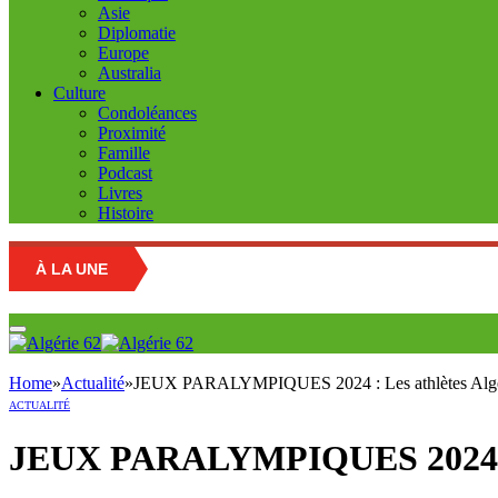
Asie
Diplomatie
Europe
Australia
Culture
Condoléances
Proximité
Famille
Podcast
Livres
Histoire
À LA UNE
Home
»
Actualité
»
JEUX PARALYMPIQUES 2024 : Les athlètes Algérie
ACTUALITÉ
JEUX PARALYMPIQUES 2024 : Les