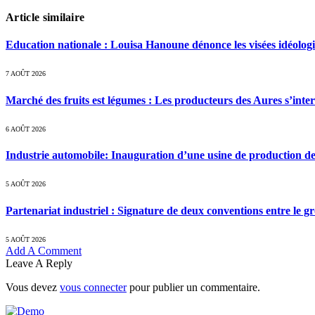
Article similaire
Education nationale : Louisa Hanoune dénonce les visées idéolog
7 AOÛT 2026
Marché des fruits est légumes : Les producteurs des Aures s’inte
6 AOÛT 2026
Industrie automobile: Inauguration d’une usine de production de
5 AOÛT 2026
Partenariat industriel : Signature de deux conventions entre le g
5 AOÛT 2026
Add A Comment
Leave A Reply
Vous devez
vous connecter
pour publier un commentaire.