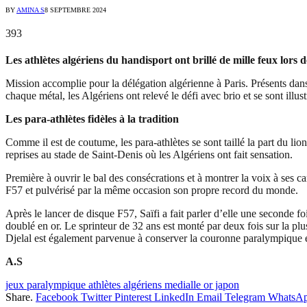
BY
AMINA S
8 SEPTEMBRE 2024
393
Les athlètes algériens du handisport ont brillé de mille feux lors d
Mission accomplie pour la délégation algérienne à Paris. Présents dans 
chaque métal, les Algériens ont relevé le défi avec brio et se sont ill
Les para-athlètes fidèles à la tradition
Comme il est de coutume, les para-athlètes se sont taillé la part du li
reprises au stade de Saint-Denis où les Algériens ont fait sensation.
Première à ouvrir le bal des consécrations et à montrer la voix à ses 
F57 et pulvérisé par la même occasion son propre record du monde.
Après le lancer de disque F57, Saïfi a fait parler d’elle une seconde
doublé en or. Le sprinteur de 32 ans est monté par deux fois sur la 
Djelal est également parvenue à conserver la couronne paralympique e
A.S
jeux paralympique athlètes algériens medialle or japon
Share.
Facebook
Twitter
Pinterest
LinkedIn
Email
Telegram
WhatsA