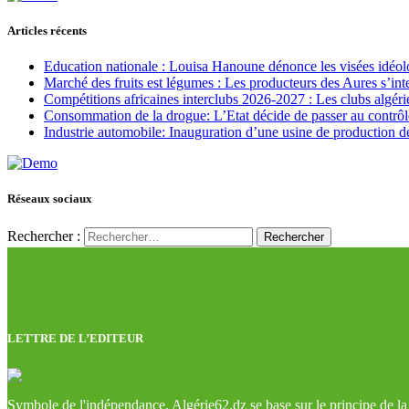
Articles récents
Education nationale : Louisa Hanoune dénonce les visées idéol
Marché des fruits est légumes : Les producteurs des Aures s’int
Compétitions africaines interclubs 2026-2027 : Les clubs algérie
Consommation de la drogue: L’Etat décide de passer au contrôl
Industrie automobile: Inauguration d’une usine de production de
Réseaux sociaux
Rechercher :
LETTRE DE L’EDITEUR
Symbole de l'indépendance, Algérie62.dz se base sur le principe de la l