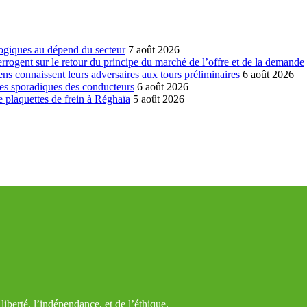
ogiques au dépend du secteur
7 août 2026
errogent sur le retour du principe du marché de l’offre et de la demande
ns connaissent leurs adversaires aux tours préliminaires
6 août 2026
es sporadiques des conducteurs
6 août 2026
 plaquettes de frein à Réghaïa
5 août 2026
iberté, l’indépendance, et de l’éthique.