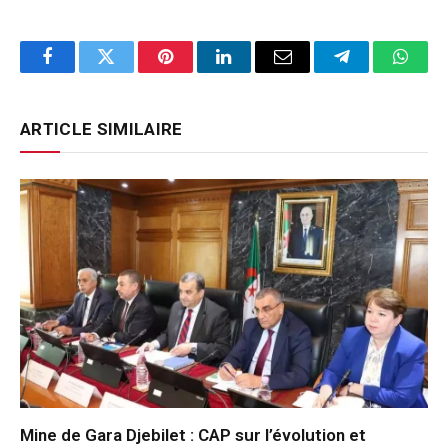
Facebook
Twitter
Pinterest
LinkedIn
Email
Telegram
Whats
ARTICLE SIMILAIRE
Mine de Gara Djebilet : CAP sur l’évolution et