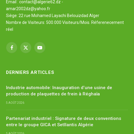
Email : contact@algerie62.dz -
amar2002dz@yahoo.fr
Siège: 22 rue Mohamed Layachi Belouizdad Alger
Nombre de Visiteurs: 500.000 Visiteurs/Mois. Réferenecement
réel
Facebook
X
YouTube
(Twitter)
DERNIERS ARTICLES
Industrie automobile: Inauguration d’une usine de
production de plaquettes de frein à Réghaïa
5 AOÛT 2026
Partenariat industriel : Signature de deux conventions
entre le groupe GICA et Setllantis Algérie
5 AOÛT 2026