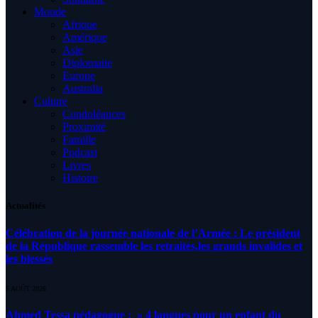
Monde
Afrique
Amérique
Asie
Diplomatie
Europe
Australia
Culture
Condoléances
Proximité
Famille
Podcast
Livres
Histoire
Actualités
Célébration de la journée nationale de l’Armée : Le président
de la République rassemble les retraités,les grands invalides et
les blessés
5 AOÛT 2026
Ahmed Tessa pédagogue : » 4 langues pour un enfant du