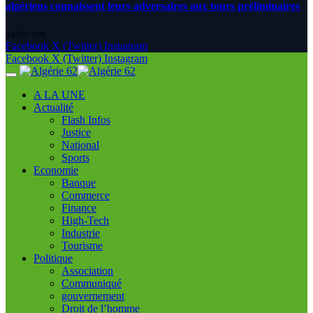
algériens connaissent leurs adversaires aux tours préliminaires
6 AOÛT 2026
Facebook
X (Twitter)
Instagram
Facebook
X (Twitter)
Instagram
A LA UNE
Actualité
Flash Infos
Justice
National
Sports
Economie
Banque
Commerce
Finance
High-Tech
Industrie
Tourisme
Politique
Association
Communiqué
gouvernement
Droit de l’homme