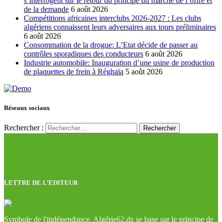
s’interrogent sur le retour du principe du marché de l’offre et
de la demande
6 août 2026
Compétitions africaines interclubs 2026-2027 : Les clubs
algériens connaissent leurs adversaires aux tours préliminaires
6 août 2026
Consommation de la drogue: L’Etat décide de passer au
contrôles sporadiques des conducteurs
6 août 2026
Industrie automobile: Inauguration d’une usine de production
de plaquettes de frein à Réghaïa
5 août 2026
Réseaux sociaux
Rechercher :
LETTRE DE L’EDITEUR
Symbole de l'indépendance, Algérie62.dz se base sur le principe de