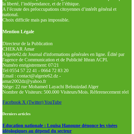
la liberté, l’indépendance, et de l’éthique.
A l’écoute des préoccupations citoyennes d’intérêt général et
national.
Choix difficile mais pas impossible.
Mention Légale
Directeur de la Publication
CHEKAR Amar
Algerie62.dz Journal d'informations générales en ligne. Édité par
l'agence de Communication et de Publicité Ithran ACPI.
Numéro enrigistrement: 07/21
Tel 0554 57 22 41 - 0664 72 83 20
Email : contact@algerie62.dz -
amar2002dz@yahoo.fr
Siège: 22 rue Mohamed Layachi Belouizdad Alger
Nombre de Visiteurs: 500.000 Visiteurs/Mois. Réferenecement réel
Facebook
X (Twitter)
YouTube
Derniers articles
Education nationale : Louisa Hanoune dénonce les visées
idéologiques au dépend du secteur