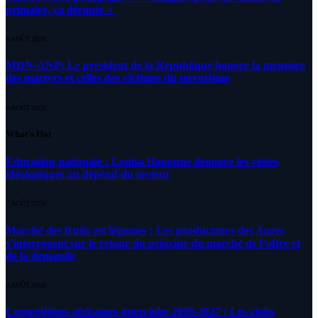
primaire, ça déroute «
4 AOÛT 2026
MDN-ANP: Le président de la République honore la mémoire
des martyrs et celles des victimes du terrorisme
4 AOÛT 2026
What's Hot
Education nationale : Louisa Hanoune dénonce les visées
idéologiques au dépend du secteur
7 AOÛT 2026
Marché des fruits est légumes : Les producteurs des Aures
s’interrogent sur le retour du principe du marché de l’offre et
de la demande
6 AOÛT 2026
Compétitions africaines interclubs 2026-2027 : Les clubs