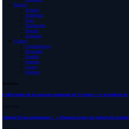
Monde
Afrique
Amérique
Asie
Diplomatie
Europe
Australia
Culture
Condoléances
Proximité
Famille
Podcast
Livres
Histoire
Actualités
Célébration de la journée nationale de l’Armée : Le président de l
5 AOÛT 2026
Ahmed Tessa pédagogue : » 4 langues pour un enfant du primair