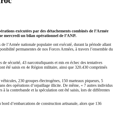
aroc
 d’opérations exécutées par des détachements combinés de l’Armée
ique mercredi un bilan opérationnel de l’ANP.
s de l’Armée nationale populaire ont exécuté, durant la période allant
 disponibilité permanentes de nos Forces Armées, à travers l’ensemble du
s de sécurité, 43 narcotrafiquants et mis en échec des tentatives
ont été saisis en 4e Région militaire, ainsi que 320.430 comprimés
2 véhicules, 230 groupes électrogènes, 150 marteaux piqueurs, 5
dans des opérations d’orpaillage illicite. De même, « 7 autres individus
 à la contrebande et la spéculation ont été saisis, lors de différentes
à bord d’embarcations de construction artisanale, alors que 136