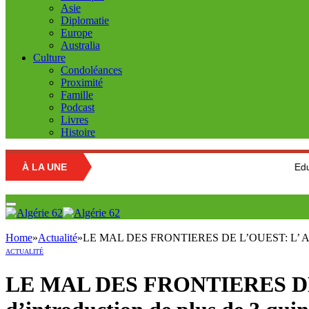
Asie
Diplomatie
Europe
Australia
Culture
Condoléances
Proximité
Famille
Podcast
Livres
Histoire
À LA UNE
Education nationa
Home
»
Actualité
»
LE MAL DES FRONTIERES DE L’OUEST: L’ ANP et la
ACTUALITÉ
LE MAL DES FRONTIERES DE L’