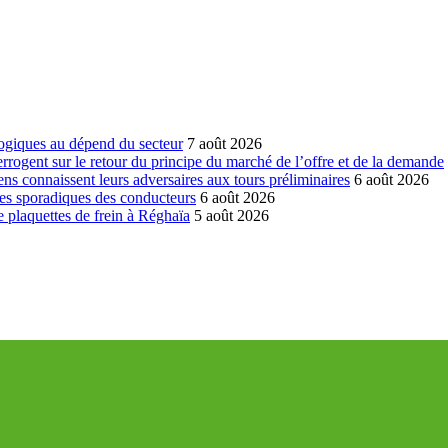
ogiques au dépend du secteur
7 août 2026
errogent sur le retour du principe du marché de l’offre et de la demande
ns connaissent leurs adversaires aux tours préliminaires
6 août 2026
es sporadiques des conducteurs
6 août 2026
 plaquettes de frein à Réghaïa
5 août 2026