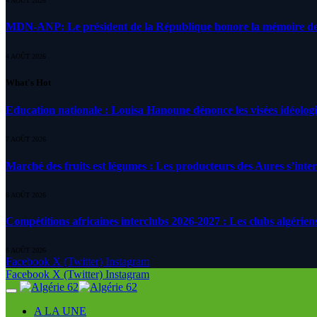
4 AOÛT 2026
MDN-ANP: Le président de la République honore la mémoire des m
4 AOÛT 2026
What's Hot
Education nationale : Louisa Hanoune dénonce les visées idéolog
7 AOÛT 2026
Marché des fruits est légumes : Les producteurs des Aures s’inte
6 AOÛT 2026
Compétitions africaines interclubs 2026-2027 : Les clubs algérien
6 AOÛT 2026
Facebook
X (Twitter)
Instagram
Facebook
X (Twitter)
Instagram
A LA UNE