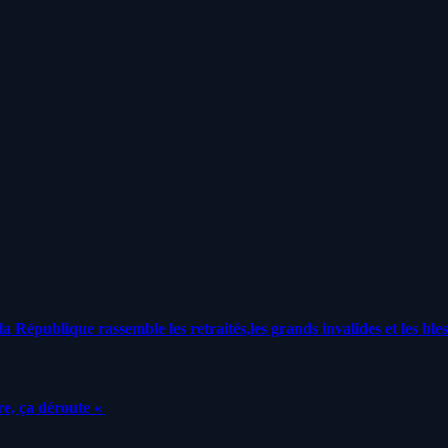
a République rassemble les retraités,les grands invalides et les bles
e, ça déroute «