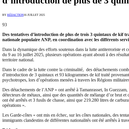
d’introduction de plus de 3 qui
BY
RÉDACTION
16 JUILLET 2025
93
Des tentatives d’introduction de plus de trois 3 quintaux de kif t
nationale populaire ANP, en coordination avec les différents servi
Dans la dynamique des efforts soutenus dans la lutte antiterroriste et 
du 9 au 16 juillet 2025, plusieurs opérations ayant abouti à des résulta
territoire national.
Dans le cadre de la lutte contre la criminalité, des détachements combi
d’introduction de 3 quintaux et 93 kilogrammes de kif traité provenan
psychotropes, lors d’opérations menées à travers les Régions militaires
Des détachements de l’ANP « ont arrêté à Tamanrasset, In Guezzam, Bor
détecteurs de métaux, ainsi que des quantités de mélange d’or brut et d
ont été arrêtés et 3 fusils de chasse, ainsi que 219.280 litres de carbur
opérations ».
Les Garde-côtes « ont mis en échec, sur les côtes nationales, des tent
immigrants clandestins de différentes nationalités ont été arrêtés à traver