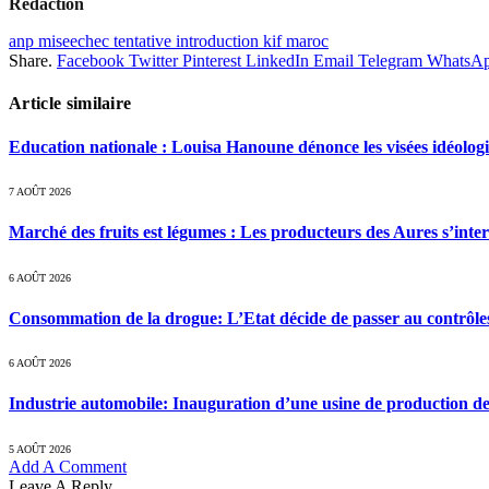
Rédaction
anp miseechec tentative introduction kif maroc
Share.
Facebook
Twitter
Pinterest
LinkedIn
Email
Telegram
WhatsA
Article similaire
Education nationale : Louisa Hanoune dénonce les visées idéolog
7 AOÛT 2026
Marché des fruits est légumes : Les producteurs des Aures s’inte
6 AOÛT 2026
Consommation de la drogue: L’Etat décide de passer au contrôle
6 AOÛT 2026
Industrie automobile: Inauguration d’une usine de production de
5 AOÛT 2026
Add A Comment
Leave A Reply