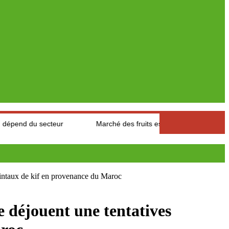
teur
Marché des fruits est légumes : Les producteurs des Aure
taux de kif en provenance du Maroc
éjouent une tentatives