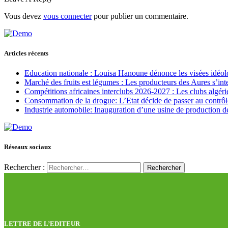
Vous devez
vous connecter
pour publier un commentaire.
Articles récents
Education nationale : Louisa Hanoune dénonce les visées idéol
Marché des fruits est légumes : Les producteurs des Aures s’int
Compétitions africaines interclubs 2026-2027 : Les clubs algérie
Consommation de la drogue: L’Etat décide de passer au contrôl
Industrie automobile: Inauguration d’une usine de production de
Réseaux sociaux
Rechercher :
LETTRE DE L’EDITEUR