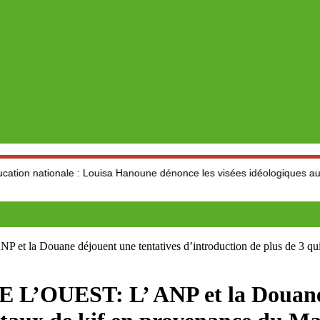
le : Louisa Hanoune dénonce les visées idéologiques au dépend du sec
 Douane déjouent une tentatives d’introduction de plus de 3 quin
OUEST: L’ ANP et la Douane d