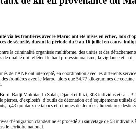
ntaux de kif en provenance du M
raité via les frontières avec le Maroc ont été mises en échec, lors
ces de sécurité, durant la période du 9 au 16 juillet en cours, ind
contre la criminalité organisée multiforme, des unités et des détachement
ts de qualité qui reflètent le haut professionnalisme, la vigilance et la
nés de l’ANP ont intercepté, en coordination avec les différents service
t des frontières avec le Maroc, alors que 54,77 kilogrammes de cocaïne 
.
dj Badji Mokhtar, In Salah, Djanet et Illizi, 308 individus et saisi 3
e pierres, d’explosifs, d’outils de détonation et d’équipements utilisés 
ants, 5,43 quintaux de tabacs et 5 tonnes de denrées alimentaires destinées
atives d’émigration clandestine et procédé au sauvetage de 58 individus 
s le territoire national.