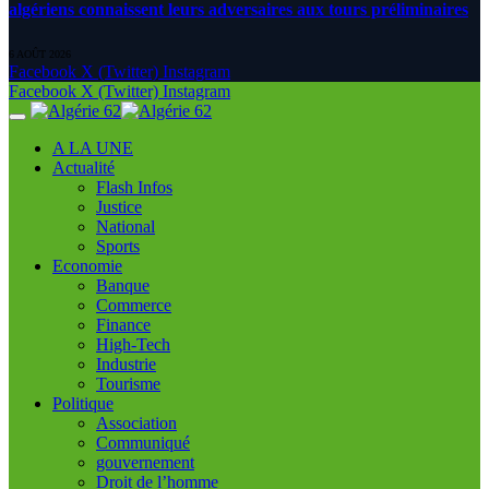
algériens connaissent leurs adversaires aux tours préliminaires
6 AOÛT 2026
Facebook
X (Twitter)
Instagram
Facebook
X (Twitter)
Instagram
A LA UNE
Actualité
Flash Infos
Justice
National
Sports
Economie
Banque
Commerce
Finance
High-Tech
Industrie
Tourisme
Politique
Association
Communiqué
gouvernement
Droit de l’homme