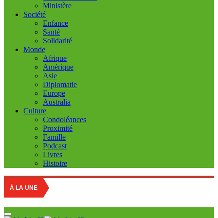
Ministère
Société
Enfance
Santé
Solidarité
Monde
Afrique
Amérique
Asie
Diplomatie
Europe
Australia
Culture
Condoléances
Proximité
Famille
Podcast
Livres
Histoire
Educatio
À LA UNE