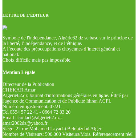
LETTRE DE L’EDITEUR
Symbole de l'indépendance, Algérie62.dz se base sur le principe de
la liberté, l’indépendance, et de l’éthique.
A l’écoute des préoccupations citoyennes d’intérêt général et
national.
Choix difficile mais pas impossible.
Mention Légale
Directeur de la Publication
CHEKAR Amar
Algerie62.dz Journal d'informations générales en ligne. Édité par
l'agence de Communication et de Publicité Ithran ACPI.
Numéro enrigistrement: 07/21
Tel 0554 57 22 41 - 0664 72 83 20
Email : contact@algerie62.dz -
amar2002dz@yahoo.fr
Siège: 22 rue Mohamed Layachi Belouizdad Alger
Nombre de Visiteurs: 500.000 Visiteurs/Mois. Réferenecement réel