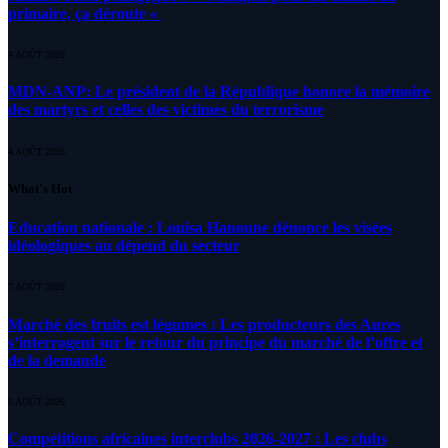
primaire, ça déroute «
4 AOÛT 2026
MDN-ANP: Le président de la République honore la mémoire
des martyrs et celles des victimes du terrorisme
4 AOÛT 2026
What's Hot
Education nationale : Louisa Hanoune dénonce les visées
idéologiques au dépend du secteur
7 AOÛT 2026
Marché des fruits est légumes : Les producteurs des Aures
s’interrogent sur le retour du principe du marché de l’offre et
de la demande
6 AOÛT 2026
Compétitions africaines interclubs 2026-2027 : Les clubs