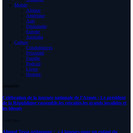
Monde
Afrique
Amérique
Asie
Diplomatie
Europe
Australia
Culture
Condoléances
Proximité
Famille
Podcast
Livres
Histoire
Actualités
Célébration de la journée nationale de l’Armée : Le président
de la République rassemble les retraités,les grands invalides et
les blessés
5 AOÛT 2026
Ahmed Tessa pédagogue : » 4 langues pour un enfant du