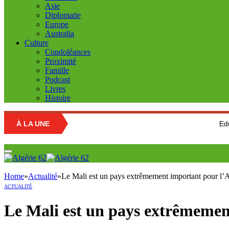
Asie
Diplomatie
Europe
Australia
Culture
Condoléances
Proximité
Famille
Podcast
Livres
Histoire
À LA UNE
Education nationa
Home
»
Actualité
»
Le Mali est un pays extrêmement important pour l’A
ACTUALITÉ
Le Mali est un pays extrêmemen