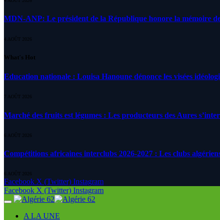
4 AOÛT 2026
MDN-ANP: Le président de la République honore la mémoire des m
4 AOÛT 2026
What's Hot
Education nationale : Louisa Hanoune dénonce les visées idéolog
7 AOÛT 2026
Marché des fruits est légumes : Les producteurs des Aures s’inte
6 AOÛT 2026
Compétitions africaines interclubs 2026-2027 : Les clubs algérien
6 AOÛT 2026
Facebook
X (Twitter)
Instagram
Facebook
X (Twitter)
Instagram
A LA UNE