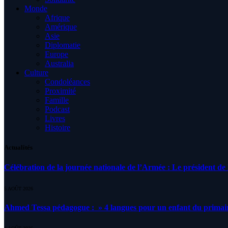
Monde
Afrique
Amérique
Asie
Diplomatie
Europe
Australia
Culture
Condoléances
Proximité
Famille
Podcast
Livres
Histoire
Actualités
Célébration de la journée nationale de l’Armée : Le président de l
5 AOÛT 2026
Ahmed Tessa pédagogue : » 4 langues pour un enfant du primair