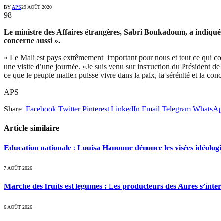
BY
APS
29 AOÛT 2020
98
Le ministre des Affaires étrangères, Sabri Boukadoum, a indiqué 
concerne aussi ».
« Le Mali est pays extrêmement important pour nous et tout ce qui co
une visite d’une journée. »Je suis venu sur instruction du Président d
ce que le peuple malien puisse vivre dans la paix, la sérénité et la conc
APS
Share.
Facebook
Twitter
Pinterest
LinkedIn
Email
Telegram
WhatsA
Article similaire
Education nationale : Louisa Hanoune dénonce les visées idéolog
7 AOÛT 2026
Marché des fruits est légumes : Les producteurs des Aures s’inte
6 AOÛT 2026