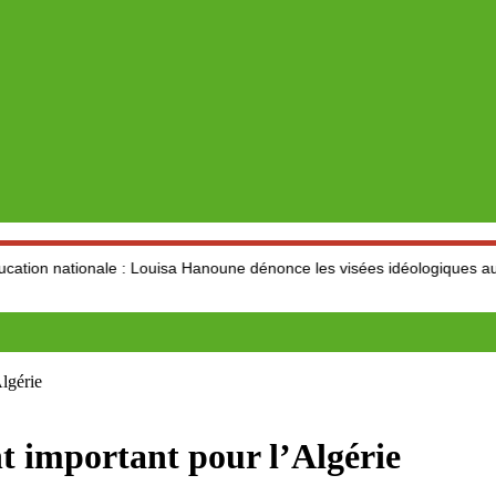
le : Louisa Hanoune dénonce les visées idéologiques au dépend du se
lgérie
t important pour l’Algérie