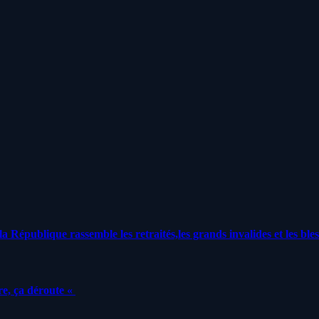
a République rassemble les retraités,les grands invalides et les bles
e, ça déroute «