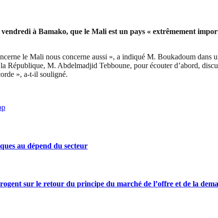
vendredi à Bamako, que le Mali est un pays « extrêmement importan
ncerne le Mali nous concerne aussi », a indiqué M. Boukadoum dans une 
e la République, M. Abdelmadjid Tebboune, pour écouter d’abord, discute
orde », a-t-il souligné.
pp
iques au dépend du secteur
rrogent sur le retour du principe du marché de l’offre et de la dem