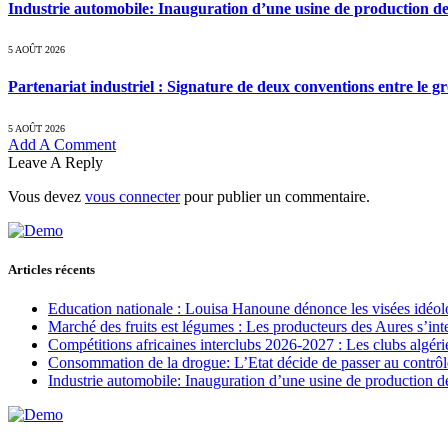
Industrie automobile: Inauguration d’une usine de production de
5 AOÛT 2026
Partenariat industriel : Signature de deux conventions entre le g
5 AOÛT 2026
Add A Comment
Leave A Reply
Vous devez
vous connecter
pour publier un commentaire.
Articles récents
Education nationale : Louisa Hanoune dénonce les visées idéol
Marché des fruits est légumes : Les producteurs des Aures s’int
Compétitions africaines interclubs 2026-2027 : Les clubs algérie
Consommation de la drogue: L’Etat décide de passer au contrôl
Industrie automobile: Inauguration d’une usine de production de