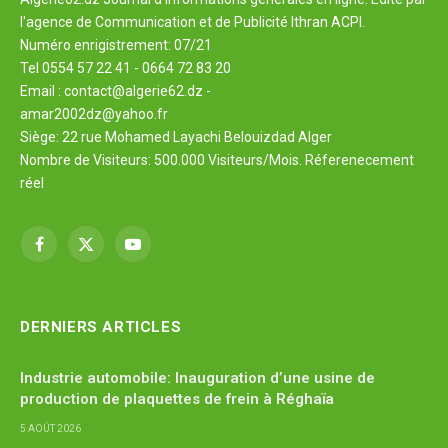
l'agence de Communication et de Publicité Ithran ACPI.
Numéro enrigistrement: 07/21
Tel 0554 57 22 41 - 0664 72 83 20
Email : contact@algerie62.dz -
amar2002dz@yahoo.fr
Siège: 22 rue Mohamed Layachi Belouizdad Alger
Nombre de Visiteurs: 500.000 Visiteurs/Mois. Réferenecement
réel
Facebook
X
YouTube
(Twitter)
DERNIERS ARTICLES
Industrie automobile: Inauguration d’une usine de
production de plaquettes de frein à Réghaïa
5 AOÛT 2026