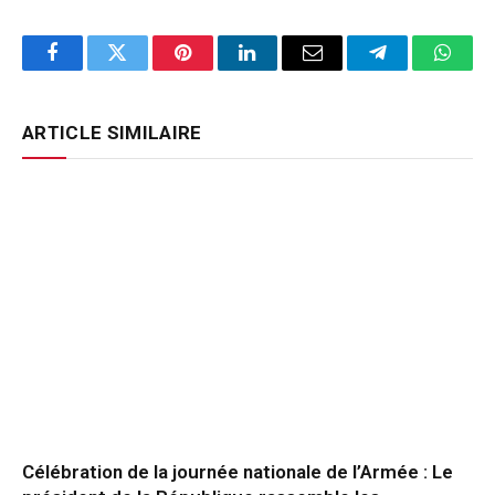
Facebook
Twitter
Pinterest
LinkedIn
Email
Telegram
Whats
ARTICLE SIMILAIRE
Célébration de la journée nationale de l’Armée : Le