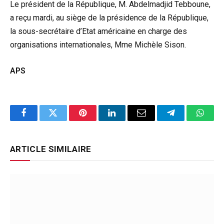
Le président de la République, M. Abdelmadjid Tebboune,
a reçu mardi, au siège de la présidence de la République,
la sous-secrétaire d’Etat américaine en charge des
organisations internationales, Mme Michèle Sison.
APS
Facebook
Twitter
Pinterest
LinkedIn
Email
Telegram
Whats
ARTICLE SIMILAIRE