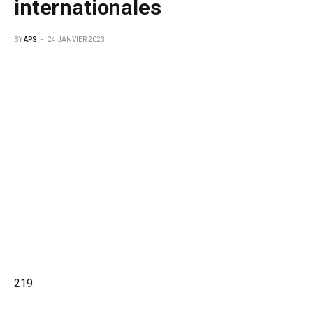
internationales
BY
APS
24 JANVIER 2023
219