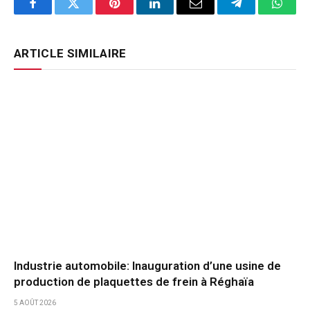
Facebook
Twitter
Pinterest
LinkedIn
Email
Telegram
Whats
ARTICLE SIMILAIRE
Industrie automobile: Inauguration d’une usine de
production de plaquettes de frein à Réghaïa
5 AOÛT 2026