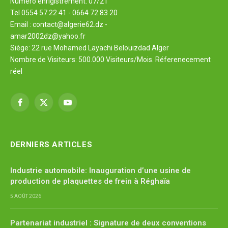
Numéro enrigistrement: 07/21
Tel 0554 57 22 41 - 0664 72 83 20
Email : contact@algerie62.dz -
amar2002dz@yahoo.fr
Siège: 22 rue Mohamed Layachi Belouizdad Alger
Nombre de Visiteurs: 500.000 Visiteurs/Mois. Réferenecement
réel
Facebook
X
YouTube
(Twitter)
DERNIERS ARTICLES
Industrie automobile: Inauguration d’une usine de
production de plaquettes de frein à Réghaïa
5 AOÛT 2026
Partenariat industriel : Signature de deux conventions