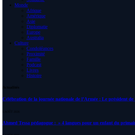
Monde
Afrique
Amérique
Asie
Diplomatie
Europe
Australia
Culture
Condoléances
Proximité
Famille
Podcast
Livres
Histoire
Actualités
Célébration de la journée nationale de l’Armée : Le président de l
5 AOÛT 2026
Ahmed Tessa pédagogue : » 4 langues pour un enfant du primair