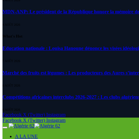
4 AOÛT 2026
MDN-ANP: Le président de la République honore la mémoire des m
4 AOÛT 2026
What's Hot
Education nationale : Louisa Hanoune dénonce les visées idéolog
7 AOÛT 2026
Marché des fruits est légumes : Les producteurs des Aures s’inte
6 AOÛT 2026
Compétitions africaines interclubs 2026-2027 : Les clubs algérien
6 AOÛT 2026
Facebook
X (Twitter)
Instagram
Facebook
X (Twitter)
Instagram
A LA UNE