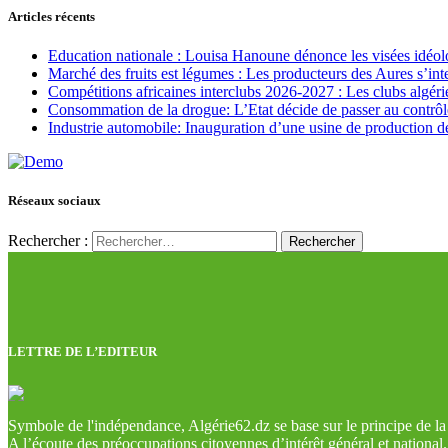
Articles récents
Education nationale : Louisa Hanoune dénonce les visées idéol
Marché des fruits est légumes : Les producteurs des Aures s’int
Compétitions africaines interclubs 2026-2027 : Les clubs algérie
Consommation de la drogue: L’Etat décide de passer au contrôl
Industrie automobile: Inauguration d’une usine de production de
Réseaux sociaux
Rechercher :
LETTRE DE L’EDITEUR
Symbole de l'indépendance, Algérie62.dz se base sur le principe de la l
A l’écoute des préoccupations citoyennes d’intérêt général et national.