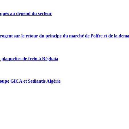
iques au dépend du secteur
rrogent sur le retour du principe du marché de l’offre et de la dem
 plaquettes de frein à Réghaïa
roupe GICA et Setllantis Algérie