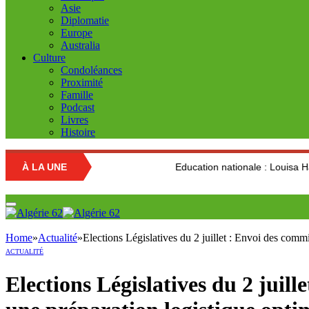
Asie
Diplomatie
Europe
Australia
Culture
Condoléances
Proximité
Famille
Podcast
Livres
Histoire
À LA UNE
Education nationale : Louisa Hanoune dénonc
Home
»
Actualité
»
Elections Législatives du 2 juillet : Envoi des comm
ACTUALITÉ
Elections Législatives du 2 juil