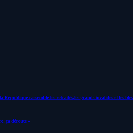
a République rassemble les retraités,les grands invalides et les bles
e, ça déroute «