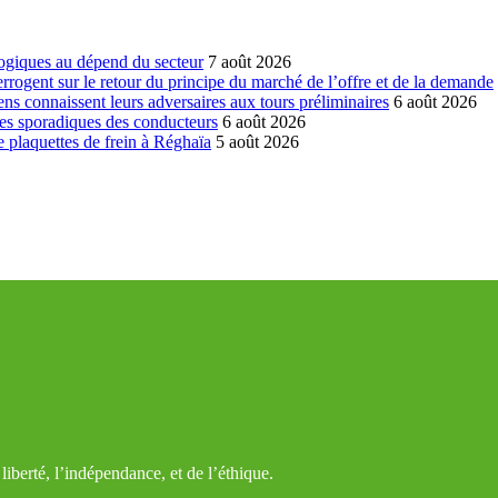
ogiques au dépend du secteur
7 août 2026
errogent sur le retour du principe du marché de l’offre et de la demande
ns connaissent leurs adversaires aux tours préliminaires
6 août 2026
es sporadiques des conducteurs
6 août 2026
 plaquettes de frein à Réghaïa
5 août 2026
iberté, l’indépendance, et de l’éthique.