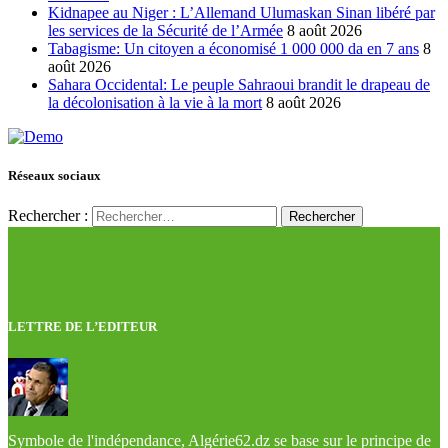
Kidnapee au Niger : L’Allemand Ulumaskan Sinan libéré par
les services de la Sécurité de l’Armée
8 août 2026
Tabagisme: Un citoyen a économisé 1 000 000 da en 7 ans
8
août 2026
Sahara Occidental: Le peuple Sahraoui brandit le drapeau de
la décolonisation à la vie à la mort
8 août 2026
Réseaux sociaux
Rechercher :
LETTRE DE L’EDITEUR
Symbole de l'indépendance, Algérie62.dz se base sur le principe de