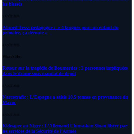
les blessés
5 AOÛT 2026
Ahmed Tessa pédagogue : » 4 langues pour un enfant du
primaire, ça déroute «
4 AOÛT 2026
What's Hot
Retour sur la tragédie de Boumerdes : 3 personnes impliquées
dans le drame sous mandat de dépôt
8 AOÛT 2026
Narcotrafic : L’Espagne a saisie 10,5 tonnes en provenance du
Maroc
8 AOÛT 2026
Kidnapee au Niger : L’Allemand Ulumaskan Sinan libéré par
les services de la Sécurité de l’Armée