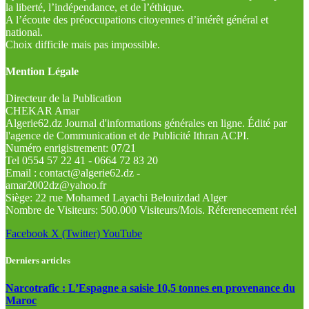
la liberté, l’indépendance, et de l’éthique.
A l’écoute des préoccupations citoyennes d’intérêt général et
national.
Choix difficile mais pas impossible.
Mention Légale
Directeur de la Publication
CHEKAR Amar
Algerie62.dz Journal d'informations générales en ligne. Édité par
l'agence de Communication et de Publicité Ithran ACPI.
Numéro enrigistrement: 07/21
Tel 0554 57 22 41 - 0664 72 83 20
Email : contact@algerie62.dz -
amar2002dz@yahoo.fr
Siège: 22 rue Mohamed Layachi Belouizdad Alger
Nombre de Visiteurs: 500.000 Visiteurs/Mois. Réferenecement réel
Facebook
X (Twitter)
YouTube
Derniers articles
Narcotrafic : L’Espagne a saisie 10,5 tonnes en provenance du
Maroc