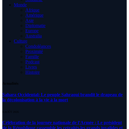
Monde
Afrique
Amérique
Asie
Diplomatie
Europe
Australia
Culture
Condoléances
Proximité
Famille
Podcast
Livres
Histoire
Actualités
Sahara Occidental: Le peuple Sahraoui brandit le drapeau de
la décolonisation à la vie à la mort
8 AOÛT 2026
Célébration de la journée nationale de l’Armée : Le président
de la République rassemble les retraités,les grands invalides et