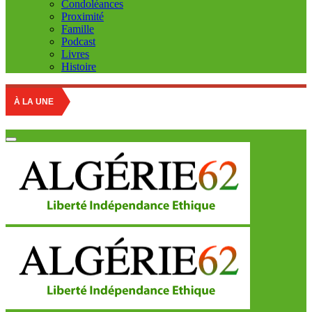
Condoléances
Proximité
Famille
Podcast
Livres
Histoire
À LA UNE