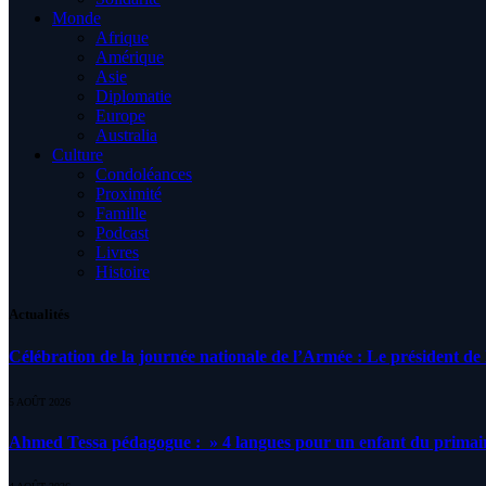
Monde
Afrique
Amérique
Asie
Diplomatie
Europe
Australia
Culture
Condoléances
Proximité
Famille
Podcast
Livres
Histoire
Actualités
Célébration de la journée nationale de l’Armée : Le président de l
5 AOÛT 2026
Ahmed Tessa pédagogue : » 4 langues pour un enfant du primair