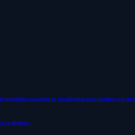
a République rassemble les retraités,les grands invalides et les bles
e, ça déroute «