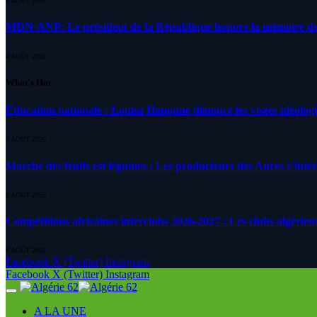
4 AOÛT 2026
MDN-ANP: Le président de la République honore la mémoire des m
4 AOÛT 2026
What's Hot
Education nationale : Louisa Hanoune dénonce les visées idéolog
7 AOÛT 2026
Marché des fruits est légumes : Les producteurs des Aures s’inte
6 AOÛT 2026
Compétitions africaines interclubs 2026-2027 : Les clubs algérien
6 AOÛT 2026
Facebook
X (Twitter)
Instagram
Facebook
X (Twitter)
Instagram
A LA UNE