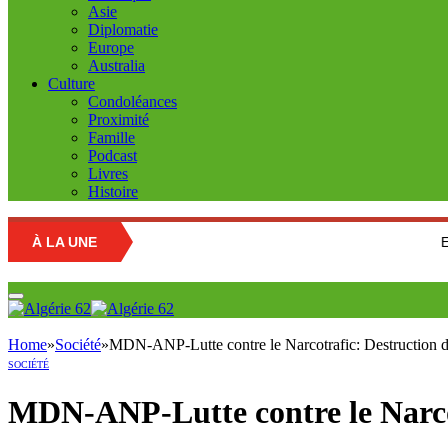
Asie
Diplomatie
Europe
Australia
Culture
Condoléances
Proximité
Famille
Podcast
Livres
Histoire
À LA UNE
Education nation
Home
»
Société
»
MDN-ANP-Lutte contre le Narcotrafic: Destruction d
SOCIÉTÉ
MDN-ANP-Lutte contre le Narcot