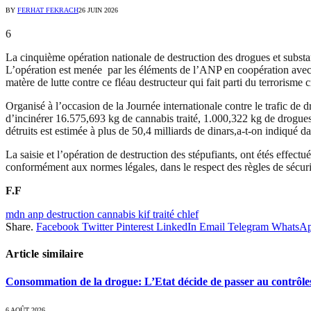
BY
FERHAT FEKRACH
26 JUIN 2026
6
La cinquième opération nationale de destruction des drogues et substanc
L’opération est menée par les éléments de l’ANP en coopération avec l
matère de lutte contre ce fléau destructeur qui fait parti du terrorisme c
Organisé à l’occasion de la Journée internationale contre le trafic de 
d’incinérer 16.575,693 kg de cannabis traité, 1.000,322 kg de drogue
détruits est estimée à plus de 50,4 milliards de dinars,a-t-on indiq
La saisie et l’opération de destruction des stépufiants, ont étés effec
conformément aux normes légales, dans le respect des règles de sécuri
F.F
mdn anp destruction cannabis kif traité chlef
Share.
Facebook
Twitter
Pinterest
LinkedIn
Email
Telegram
WhatsA
Article similaire
Consommation de la drogue: L’Etat décide de passer au contrôle
6 AOÛT 2026