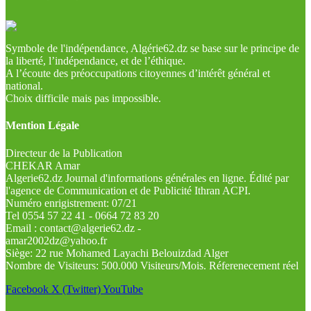
Symbole de l'indépendance, Algérie62.dz se base sur le principe de
la liberté, l’indépendance, et de l’éthique.
A l’écoute des préoccupations citoyennes d’intérêt général et
national.
Choix difficile mais pas impossible.
Mention Légale
Directeur de la Publication
CHEKAR Amar
Algerie62.dz Journal d'informations générales en ligne. Édité par
l'agence de Communication et de Publicité Ithran ACPI.
Numéro enrigistrement: 07/21
Tel 0554 57 22 41 - 0664 72 83 20
Email : contact@algerie62.dz -
amar2002dz@yahoo.fr
Siège: 22 rue Mohamed Layachi Belouizdad Alger
Nombre de Visiteurs: 500.000 Visiteurs/Mois. Réferenecement réel
Facebook
X (Twitter)
YouTube