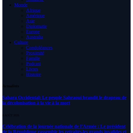
Monde
Afrique
Amérique
Asie
Diplomatie
Europe
Australia
Culture
Condoléances
Proximité
Famille
Podcast
Livres
Histoire
Actualités
Sahara Occidental: Le peuple Sahraoui brandit le drapeau de
la décolonisation à la vie à la mort
8 AOÛT 2026
Célébration de la journée nationale de l’Armée : Le président
de la République rassemble les retraités,les grands invalides et