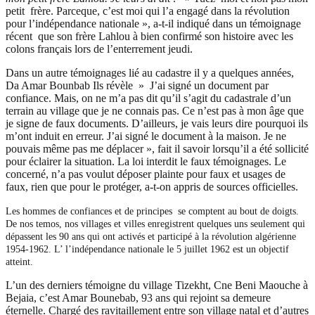
petit frère. Parceque, c’est moi qui l’a engagé dans la révolution
pour l’indépendance nationale », a-t-il indiqué dans un témoignage
récent que son frère Lahlou à bien confirmé son histoire avec les
colons français lors de l’enterrement jeudi.
Dans un autre témoignages lié au cadastre il y a quelques années,
Da Amar Bounbab Ils révèle » J’ai signé un document par
confiance. Mais, on ne m’a pas dit qu’il s’agit du cadastrale d’un
terrain au village que je ne connais pas. Ce n’est pas à mon âge que
je signe de faux documents. D’ailleurs, je vais leurs dire pourquoi ils
m’ont induit en erreur. J’ai signé le document à la maison. Je ne
pouvais même pas me déplacer », fait il savoir lorsqu’il a été sollicité
pour éclairer la situation. La loi interdit le faux témoignages. Le
concerné, n’a pas voulut déposer plainte pour faux et usages de
faux, rien que pour le protéger, a-t-on appris de sources officielles.
Les hommes de confiances et de principes se comptent au bout de doigts.
De nos temos, nos villages et villes enregistrent quelques uns seulement qui
dépassent les 90 ans qui ont activés et participé à la révolution algérienne
1954-1962. L’ l’indépendance nationale le 5 juillet 1962 est un objectif
atteint.
L’un des derniers témoigne du village Tizekht, Cne Beni Maouche à
Bejaia, c’est Amar Bounebab, 93 ans qui rejoint sa demeure
éternelle. Chargé des ravitaillement entre son village natal et d’autres