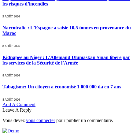
les risques d’incendies
9 AOÛT 2026
Narcotrafic : L’Espagne a saisie 10,5 tonnes en provenance du
Maroc
8 AOÛT 2026
Kidnapee au Niger : L’Allemand Ulumaskan Sinan libéré par
les services de la Sécurité de l’Armée
8 AOÛT 2026
Tabagisme: Un citoyen a économisé 1 000 000 da en 7 ans
8 AOÛT 2026
Add A Comment
Leave A Reply
Vous devez
vous connecter
pour publier un commentaire.