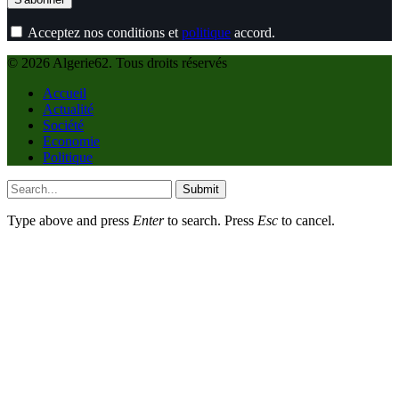
Acceptez nos conditions et
politique
accord.
© 2026 Algerie62. Tous droits réservés
Accueil
Actualité
Société
Economie
Politique
Submit
Type above and press
Enter
to search. Press
Esc
to cancel.