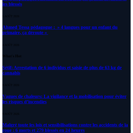
les blessés
5 AOÛT 2026
Ahmed Tessa pédagogue : » 4 langues pour un enfant du
primaire, ça déroute «
4 AOÛT 2026
What's Hot
Sétif: Arrestation de 6 individus et saisie de plus de 63 kg de
cannabis
9 AOÛT 2026
Vagues de chaleurs: La vigilance et la mobilisation pour éviter
les risques d’incendies
9 AOÛT 2026
Malgré toute les lois et sensibilisations contre les accidents de la
roue : 6 morts et 279 blessés en 24 heures