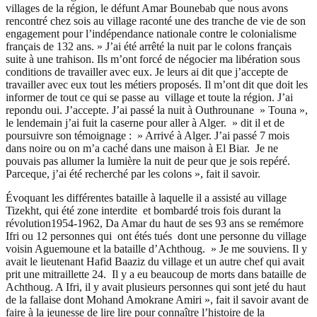
villages de la région, le défunt Amar Bounebab que nous avons
rencontré chez sois au village raconté une des tranche de vie de son
engagement pour l’indépendance nationale contre le colonialisme
français de 132 ans. » J’ai été arrêté la nuit par le colons français
suite à une trahison. Ils m’ont forcé de négocier ma libération sous
conditions de travailler avec eux. Je leurs ai dit que j’accepte de
travailler avec eux tout les métiers proposés. Il m’ont dit que doit les
informer de tout ce qui se passe au village et toute la région. J’ai
repondu oui. J’accepte. J’ai passé la nuit à Outhrounane » Touna »,
le lendemain j’ai fuit la caserne pour aller à Alger. » dit il et de
poursuivre son témoignage : » Arrivé à Alger. J’ai passé 7 mois
dans noire ou on m’a caché dans une maison à El Biar. Je ne
pouvais pas allumer la lumière la nuit de peur que je sois repéré.
Parceque, j’ai été recherché par les colons », fait il savoir.
Évoquant les différentes bataille à laquelle il a assisté au village
Tizekht, qui été zone interdite et bombardé trois fois durant la
révolution1954-1962, Da Amar du haut de ses 93 ans se remémore
Ifri ou 12 personnes qui ont étés tués dont une personne du village
voisin Aguemoune et la bataille d’Achthoug. » Je me souviens. Il y
avait le lieutenant Hafid Baaziz du village et un autre chef qui avait
prit une mitraillette 24. Il y a eu beaucoup de morts dans bataille de
Achthoug. A Ifri, il y avait plusieurs personnes qui sont jeté du haut
de la fallaise dont Mohand Amokrane Amiri », fait il savoir avant de
faire à la jeunesse de lire lire pour connaître l’histoire de la