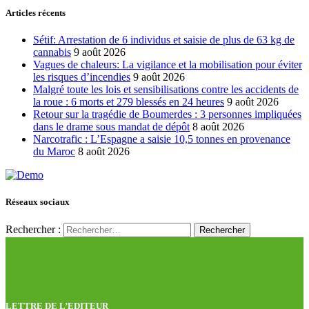
Articles récents
Sétif: Arrestation de 6 individus et saisie de plus de 63 kg de
cannabis
9 août 2026
Vagues de chaleurs: La vigilance et la mobilisation pour éviter
les risques d’incendies
9 août 2026
Malgré toute les lois et sensibilisations contre les accidents de
la roue : 6 morts et 279 blessés en 24 heures
9 août 2026
Retour sur la tragédie de Boumerdes : 3 personnes impliquées
dans le drame sous mandat de dépôt
8 août 2026
Narcotrafic : L’Espagne a saisie 10,5 tonnes en provenance
du Maroc
8 août 2026
Réseaux sociaux
Rechercher :
LETTRE DE L’EDITEUR