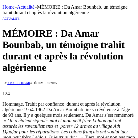
Home
»
Actualité
»
MÉMOIRE : Da Amar Bounbab, un témoigne
trahit durant et après la révolution algérienne
ACTUALITÉ
MÉMOIRE : Da Amar
Bounbab, un témoigne trahit
durant et après la révolution
algérienne
BY
AMAR CHEKAR
4 DÉCEMBRE 2025
124
Hommage. Trahit par confiance durant et après la révolution
algérienne 1954-1962 Da Amar Bounbab tire sa révérence à l’âge
de 93 ans. Il y a quelques mois seulement, Da Amar s’est remémoré
»
On a étaient signalés moi et mon petit frère Lahlou qui ont
assurés les ravitaillements et porter 12 armes au village Ath
Djaafar pour les réparations.
Les colons français ont voulut tuer
mon petit frère Lahlou. Je leurs ai dit :
» Tuez moi et non pas mon