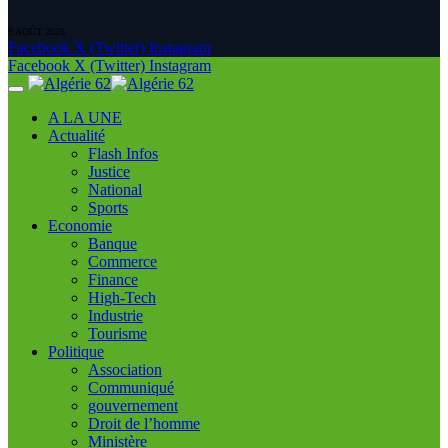
9 AOÛT 2026
Facebook
X (Twitter)
Instagram
Facebook
X (Twitter)
Instagram
A LA UNE
Actualité
Flash Infos
Justice
National
Sports
Economie
Banque
Commerce
Finance
High-Tech
Industrie
Tourisme
Politique
Association
Communiqué
gouvernement
Droit de l’homme
Ministère