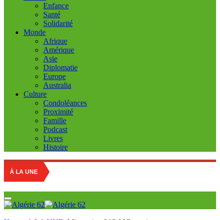
Enfance
Santé
Solidarité
Monde
Afrique
Amérique
Asie
Diplomatie
Europe
Australia
Culture
Condoléances
Proximité
Famille
Podcast
Livres
Histoire
À LA UNE