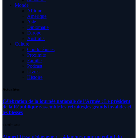
Monde
Afrique
Amérique
Asie
Diplomatie
Europe
Australia
Culture
Condoléances
Proximité
Famille
Podcast
Livres
Histoire
Actualités
Célébration de la journée nationale de l’Armée : Le président
de la République rassemble les retraités,les grands invalides et
les blessés
5 AOÛT 2026
Ahmed Tessa pédagogue : » 4 langues pour un enfant du