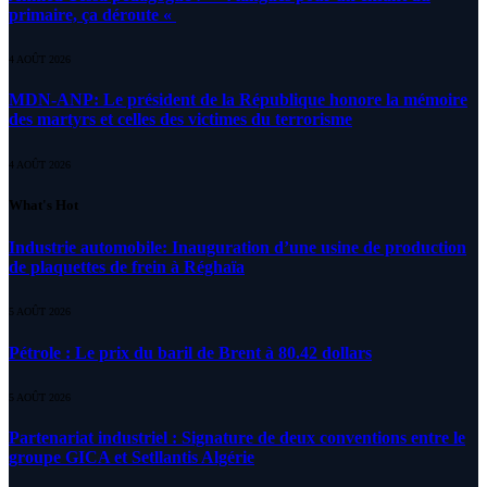
primaire, ça déroute «
4 AOÛT 2026
MDN-ANP: Le président de la République honore la mémoire
des martyrs et celles des victimes du terrorisme
4 AOÛT 2026
What's Hot
Industrie automobile: Inauguration d’une usine de production
de plaquettes de frein à Réghaïa
5 AOÛT 2026
Pétrole : Le prix du baril de Brent à 80.42 dollars
5 AOÛT 2026
Partenariat industriel : Signature de deux conventions entre le
groupe GICA et Setllantis Algérie