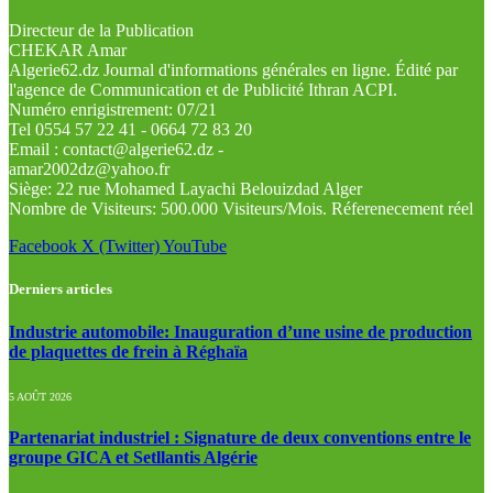
Directeur de la Publication
CHEKAR Amar
Algerie62.dz Journal d'informations générales en ligne. Édité par
l'agence de Communication et de Publicité Ithran ACPI.
Numéro enrigistrement: 07/21
Tel 0554 57 22 41 - 0664 72 83 20
Email : contact@algerie62.dz -
amar2002dz@yahoo.fr
Siège: 22 rue Mohamed Layachi Belouizdad Alger
Nombre de Visiteurs: 500.000 Visiteurs/Mois. Réferenecement réel
Facebook
X (Twitter)
YouTube
Derniers articles
Industrie automobile: Inauguration d’une usine de production
de plaquettes de frein à Réghaïa
5 AOÛT 2026
Partenariat industriel : Signature de deux conventions entre le
groupe GICA et Setllantis Algérie