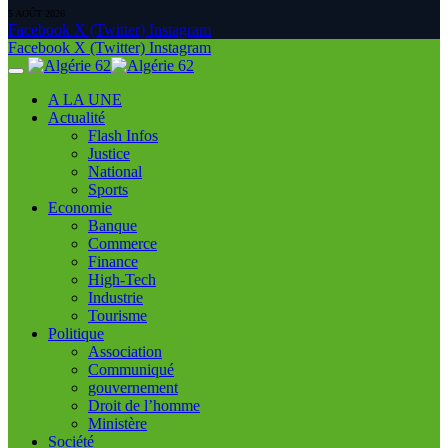
5 AOÛT 2026
Facebook
X (Twitter)
Instagram
Facebook
X (Twitter)
Instagram
A LA UNE
Actualité
Flash Infos
Justice
National
Sports
Economie
Banque
Commerce
Finance
High-Tech
Industrie
Tourisme
Politique
Association
Communiqué
gouvernement
Droit de l’homme
Ministère
Société