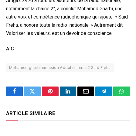
Amgaz 2976 à tous les auditeurs de la radio nationale,
notamment la chaîne 2″, à conclut Mohamed Gharbi, une
autre voix et compétence radiophonique qui ajoute » Said
Freha, a honoré toute la radio nationale. » Autrement dit.
Valoriser les valeurs, est un devoir de conscience.
A.C
Mohamed gharbi émission Addal chaînes 2 Said Freha
Facebook
Twitter
Pinterest
LinkedIn
Email
Telegram
Whats
ARTICLE SIMILAIRE