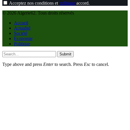
Acceptez nos conditions et
politique
accord.
© 2026 Algerie62. Tous droits réservés
Accueil
Actualité
Société
Economie
Politique
Submit
Type above and press
Enter
to search. Press
Esc
to cancel.