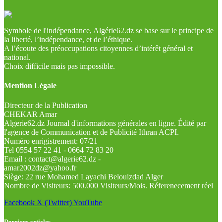
Symbole de l'indépendance, Algérie62.dz se base sur le principe de
la liberté, l’indépendance, et de l’éthique.
A l’écoute des préoccupations citoyennes d’intérêt général et
national.
Choix difficile mais pas impossible.
Mention Légale
Directeur de la Publication
CHEKAR Amar
Algerie62.dz Journal d'informations générales en ligne. Édité par
l'agence de Communication et de Publicité Ithran ACPI.
Numéro enrigistrement: 07/21
Tel 0554 57 22 41 - 0664 72 83 20
Email : contact@algerie62.dz -
amar2002dz@yahoo.fr
Siège: 22 rue Mohamed Layachi Belouizdad Alger
Nombre de Visiteurs: 500.000 Visiteurs/Mois. Réferenecement réel
Facebook
X (Twitter)
YouTube
Derniers articles