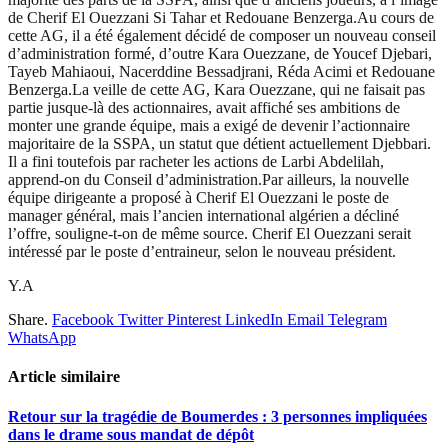
de Cherif El Ouezzani Si Tahar et Redouane Benzerga.Au cours de
cette AG, il a été également décidé de composer un nouveau conseil
d’administration formé, d’outre Kara Ouezzane, de Youcef Djebari,
Tayeb Mahiaoui, Nacerddine Bessadjrani, Réda Acimi et Redouane
Benzerga.La veille de cette AG, Kara Ouezzane, qui ne faisait pas
partie jusque-là des actionnaires, avait affiché ses ambitions de
monter une grande équipe, mais a exigé de devenir l’actionnaire
majoritaire de la SSPA, un statut que détient actuellement Djebbari.
Il a fini toutefois par racheter les actions de Larbi Abdelilah,
apprend-on du Conseil d’administration.Par ailleurs, la nouvelle
équipe dirigeante a proposé à Cherif El Ouezzani le poste de
manager général, mais l’ancien international algérien a décliné
l’offre, souligne-t-on de même source. Cherif El Ouezzani serait
intéressé par le poste d’entraineur, selon le nouveau président.
Y.A
Share.
Facebook
Twitter
Pinterest
LinkedIn
Email
Telegram
WhatsApp
Article similaire
Retour sur la tragédie de Boumerdes : 3 personnes impliquées
dans le drame sous mandat de dépôt