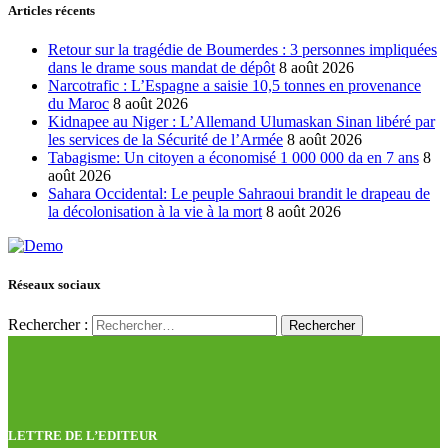
Articles récents
Retour sur la tragédie de Boumerdes : 3 personnes impliquées
dans le drame sous mandat de dépôt
8 août 2026
Narcotrafic : L’Espagne a saisie 10,5 tonnes en provenance
du Maroc
8 août 2026
Kidnapee au Niger : L’Allemand Ulumaskan Sinan libéré par
les services de la Sécurité de l’Armée
8 août 2026
Tabagisme: Un citoyen a économisé 1 000 000 da en 7 ans
8
août 2026
Sahara Occidental: Le peuple Sahraoui brandit le drapeau de
la décolonisation à la vie à la mort
8 août 2026
Réseaux sociaux
Rechercher :
LETTRE DE L’EDITEUR