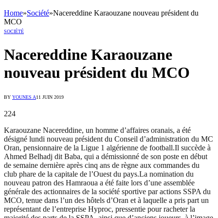
Home
»
Société
»
Nacereddine Karaouzane nouveau président du
MCO
SOCIÉTÉ
Nacereddine Karaouzane
nouveau président du MCO
BY
YOUNES A
11 JUIN 2019
224
Karaouzane Nacereddine, un homme d’affaires oranais, a été
désigné lundi nouveau président du Conseil d’administration du MC
Oran, pensionnaire de la Ligue 1 algérienne de football.Il succède à
Ahmed Belhadj dit Baba, qui a démissionné de son poste en début
de semaine dernière après cinq ans de règne aux commandes du
club phare de la capitale de l’Ouest du pays.La nomination du
nouveau patron des Hamraoua a été faite lors d’une assemblée
générale des actionnaires de la société sportive par actions SSPA du
MCO, tenue dans l’un des hôtels d’Oran et à laquelle a pris part un
représentant de l’entreprise Hyproc, pressentie pour racheter la
majorité des parts de la SSPA, ainsi que d’anciens joueurs, à l’image