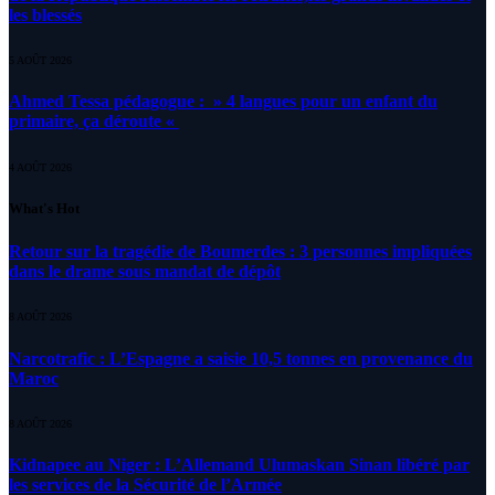
les blessés
5 AOÛT 2026
Ahmed Tessa pédagogue : » 4 langues pour un enfant du
primaire, ça déroute «
4 AOÛT 2026
What's Hot
Retour sur la tragédie de Boumerdes : 3 personnes impliquées
dans le drame sous mandat de dépôt
8 AOÛT 2026
Narcotrafic : L’Espagne a saisie 10,5 tonnes en provenance du
Maroc
8 AOÛT 2026
Kidnapee au Niger : L’Allemand Ulumaskan Sinan libéré par
les services de la Sécurité de l’Armée