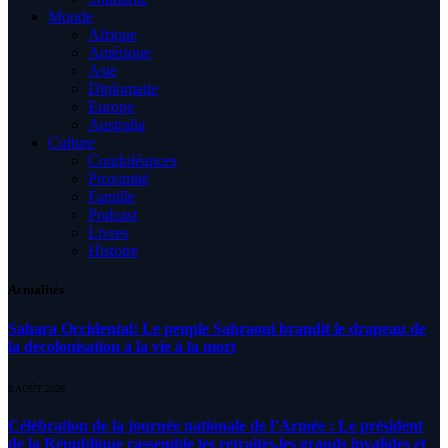
Monde
Afrique
Amérique
Asie
Diplomatie
Europe
Australia
Culture
Condoléances
Proximité
Famille
Podcast
Livres
Histoire
Actualités
Sahara Occidental: Le peuple Sahraoui brandit le drapeau de
la décolonisation à la vie à la mort
8 AOÛT 2026
Célébration de la journée nationale de l’Armée : Le président
de la République rassemble les retraités,les grands invalides et