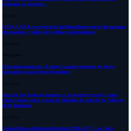
primaire, ça déroute «
4 AOÛT 2026
MDN-ANP: Le président de la République honore la mémoire
des martyrs et celles des victimes du terrorisme
4 AOÛT 2026
What's Hot
Education nationale : Louisa Hanoune dénonce les visées
idéologiques au dépend du secteur
7 AOÛT 2026
Marché des fruits est légumes : Les producteurs des Aures
s’interrogent sur le retour du principe du marché de l’offre et
de la demande
6 AOÛT 2026
Compétitions africaines interclubs 2026-2027 : Les clubs