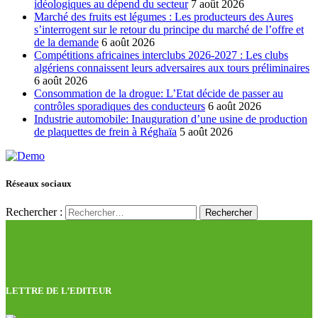
idéologiques au dépend du secteur
7 août 2026
Marché des fruits est légumes : Les producteurs des Aures
s’interrogent sur le retour du principe du marché de l’offre et
de la demande
6 août 2026
Compétitions africaines interclubs 2026-2027 : Les clubs
algériens connaissent leurs adversaires aux tours préliminaires
6 août 2026
Consommation de la drogue: L’Etat décide de passer au
contrôles sporadiques des conducteurs
6 août 2026
Industrie automobile: Inauguration d’une usine de production
de plaquettes de frein à Réghaïa
5 août 2026
Réseaux sociaux
Rechercher :
LETTRE DE L’EDITEUR