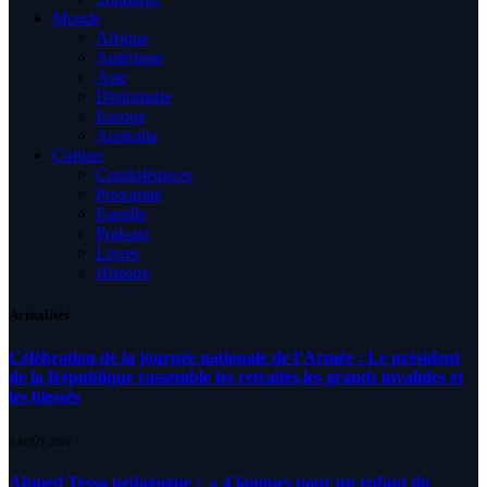
Monde
Afrique
Amérique
Asie
Diplomatie
Europe
Australia
Culture
Condoléances
Proximité
Famille
Podcast
Livres
Histoire
Actualités
Célébration de la journée nationale de l’Armée : Le président
de la République rassemble les retraités,les grands invalides et
les blessés
5 AOÛT 2026
Ahmed Tessa pédagogue : » 4 langues pour un enfant du