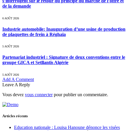
s’interrogent sur le retour du principe du marché de l’offre et
de la demande
6 AOÛT 2026
Industrie automobile: Inauguration d’une usine de production
de plaquettes de frein à Réghaïa
5 AOÛT 2026
Partenariat industriel : Signature de deux conventions entre le
groupe GICA et Setllantis Algérie
5 AOÛT 2026
Add A Comment
Leave A Reply
Vous devez
vous connecter
pour publier un commentaire.
Articles récents
Education nationale : Louisa Hanoune dénonce les visées