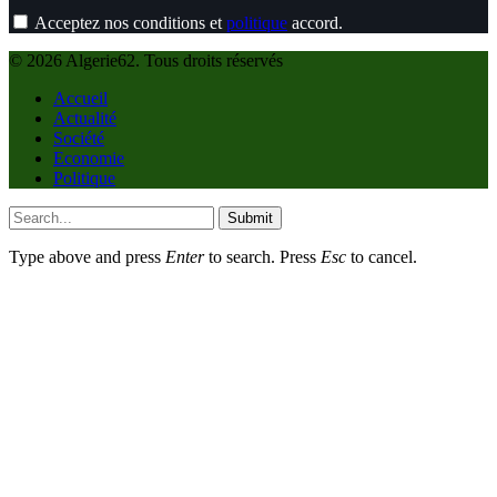
Acceptez nos conditions et
politique
accord.
© 2026 Algerie62. Tous droits réservés
Accueil
Actualité
Société
Economie
Politique
Submit
Type above and press
Enter
to search. Press
Esc
to cancel.