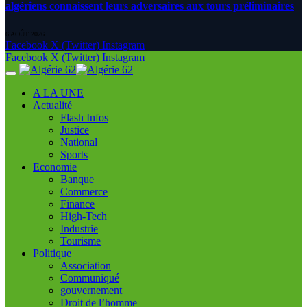
algériens connaissent leurs adversaires aux tours préliminaires
6 AOÛT 2026
Facebook
X (Twitter)
Instagram
Facebook
X (Twitter)
Instagram
A LA UNE
Actualité
Flash Infos
Justice
National
Sports
Economie
Banque
Commerce
Finance
High-Tech
Industrie
Tourisme
Politique
Association
Communiqué
gouvernement
Droit de l’homme