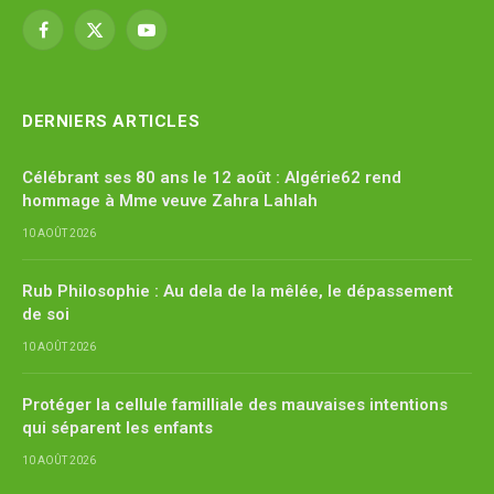
Facebook
X
YouTube
(Twitter)
DERNIERS ARTICLES
Célébrant ses 80 ans le 12 août : Algérie62 rend
hommage à Mme veuve Zahra Lahlah
10 AOÛT 2026
Rub Philosophie : Au dela de la mêlée, le dépassement
de soi
10 AOÛT 2026
Protéger la cellule familliale des mauvaises intentions
qui séparent les enfants
10 AOÛT 2026