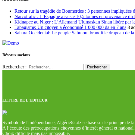
Retour sur la tragédie de Boumerdes : 3 personnes impliquées 
Narcotrafic : L’Espagne a saisie 10,5 tonnes en provenance du
Kidnapee au Niger : L’Allemand Ulumaskan Sinan libéré par les
Tabagisme: Un citoyen a économisé 1 000 000 da en 7 ans
8 a
Sahara Occidental: Le peuple Sahraoui brandit le drapeau de la d
Réseaux sociaux
Rechercher :
LETTRE DE L’EDITEUR
Symbole de l'indépendance, Algérie62.dz se base sur le principe de la l
A l’écoute des préoccupations citoyennes d’intérêt général et national.
Choix difficile mais pas impossible.