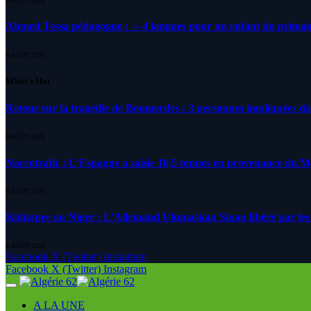
5 AOÛT 2026
Ahmed Tessa pédagogue : » 4 langues pour un enfant du primair
4 AOÛT 2026
What's Hot
Retour sur la tragédie de Boumerdes : 3 personnes impliquées d
8 AOÛT 2026
Narcotrafic : L’Espagne a saisie 10,5 tonnes en provenance du 
8 AOÛT 2026
Kidnapee au Niger : L’Allemand Ulumaskan Sinan libéré par les s
8 AOÛT 2026
Facebook
X (Twitter)
Instagram
Facebook
X (Twitter)
Instagram
A LA UNE