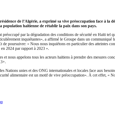
ésidence de l’Algérie, a exprimé sa vive préoccupation face à la dég
a population haïtienne de rétablir la paix dans son pays.
réoccupé par la dégradation des conditions de sécurité en Haïti tel qu
particulièrement inquiétantes», a affirmé le Groupe dans un communiqué l
. Et de poursuivre: « Nous nous inquiétons en particulier des atteintes 
s en 2024 par rapport à 2023 ».
es et nous appelons tous les acteurs haïtiens à prendre des mesures concr
A3+.
 des Nations unies et des ONG internationales et locales face aux besoins
écurité alimentaire est un motif de vive préoccupation». À cet effet, 
pp