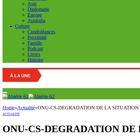
Asie
Diplomatie
Europe
Australia
Culture
Condoléances
Proximité
Famille
Podcast
Livres
Histoire
À LA UNE
Retour 
Home
»
Actualité
»
ONU-CS-DEGRADATION DE LA SITUATION AU HA
ACTUALITÉ
ONU-CS-DEGRADATION DE LA S