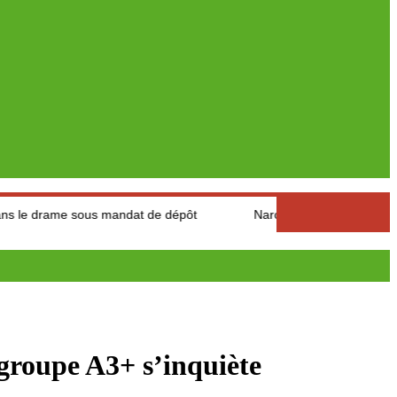
 sous mandat de dépôt
Narcotrafic : L’Espagne a saisie 10,
upe A3+ s’inquiète