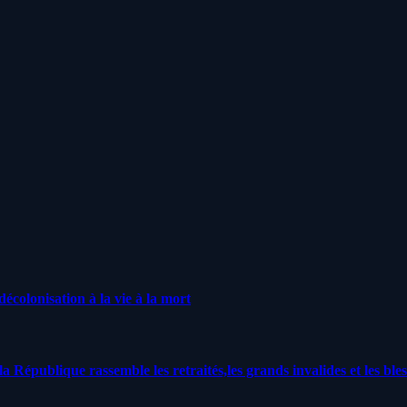
écolonisation à la vie à la mort
a République rassemble les retraités,les grands invalides et les bles