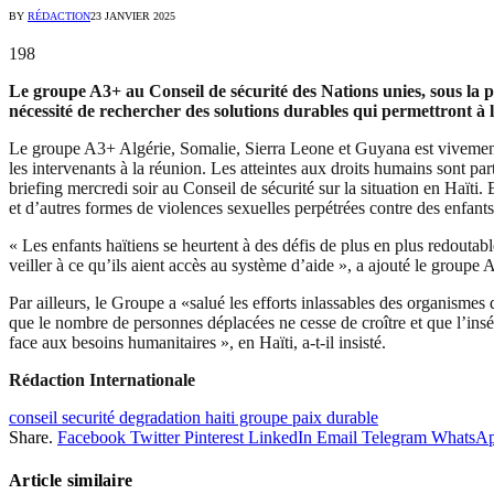
BY
RÉDACTION
23 JANVIER 2025
198
Le groupe A3+ au Conseil de sécurité des Nations unies, sous la pr
nécessité de rechercher des solutions durables qui permettront à l
Le groupe A3+ Algérie, Somalie, Sierra Leone et Guyana est vivement p
les intervenants à la réunion. Les atteintes aux droits humains sont 
briefing mercredi soir au Conseil de sécurité sur la situation en Haïti
et d’autres formes de violences sexuelles perpétrées contre des enfant
« Les enfants haïtiens se heurtent à des défis de plus en plus redoutabl
veiller à ce qu’ils aient accès au système d’aide », a ajouté le groupe 
Par ailleurs, le Groupe a «salué les efforts inlassables des organismes
que le nombre de personnes déplacées ne cesse de croître et que l’ins
face aux besoins humanitaires », en Haïti, a-t-il insisté.
Rédaction Internationale
conseil securité degradation haiti groupe paix durable
Share.
Facebook
Twitter
Pinterest
LinkedIn
Email
Telegram
WhatsA
Article similaire