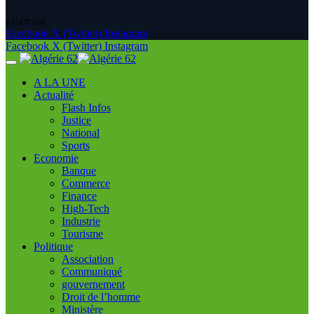
8 AOÛT 2026
Facebook
X (Twitter)
Instagram
Facebook
X (Twitter)
Instagram
A LA UNE
Actualité
Flash Infos
Justice
National
Sports
Economie
Banque
Commerce
Finance
High-Tech
Industrie
Tourisme
Politique
Association
Communiqué
gouvernement
Droit de l’homme
Ministère