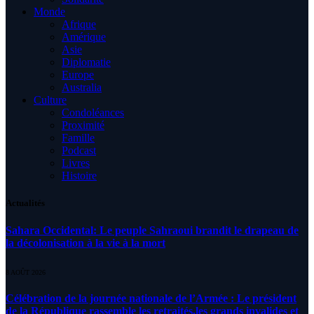
Monde
Afrique
Amérique
Asie
Diplomatie
Europe
Australia
Culture
Condoléances
Proximité
Famille
Podcast
Livres
Histoire
Actualités
Sahara Occidental: Le peuple Sahraoui brandit le drapeau de
la décolonisation à la vie à la mort
8 AOÛT 2026
Célébration de la journée nationale de l’Armée : Le président
de la République rassemble les retraités,les grands invalides et