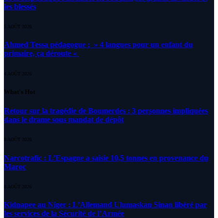
les blessés
5 AOÛT 2026
Ahmed Tessa pédagogue : » 4 langues pour un enfant du
primaire, ça déroute «
4 AOÛT 2026
What's Hot
Retour sur la tragédie de Boumerdes : 3 personnes impliquées
dans le drame sous mandat de dépôt
8 AOÛT 2026
Narcotrafic : L’Espagne a saisie 10,5 tonnes en provenance du
Maroc
8 AOÛT 2026
Kidnapee au Niger : L’Allemand Ulumaskan Sinan libéré par
les services de la Sécurité de l’Armée