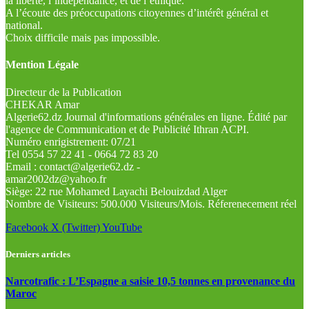
la liberté, l’indépendance, et de l’éthique.
A l’écoute des préoccupations citoyennes d’intérêt général et
national.
Choix difficile mais pas impossible.
Mention Légale
Directeur de la Publication
CHEKAR Amar
Algerie62.dz Journal d'informations générales en ligne. Édité par
l'agence de Communication et de Publicité Ithran ACPI.
Numéro enrigistrement: 07/21
Tel 0554 57 22 41 - 0664 72 83 20
Email : contact@algerie62.dz -
amar2002dz@yahoo.fr
Siège: 22 rue Mohamed Layachi Belouizdad Alger
Nombre de Visiteurs: 500.000 Visiteurs/Mois. Réferenecement réel
Facebook
X (Twitter)
YouTube
Derniers articles
Narcotrafic : L’Espagne a saisie 10,5 tonnes en provenance du
Maroc