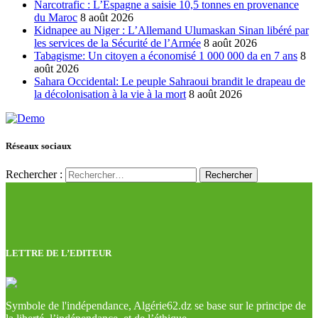
Narcotrafic : L’Espagne a saisie 10,5 tonnes en provenance
du Maroc
8 août 2026
Kidnapee au Niger : L’Allemand Ulumaskan Sinan libéré par
les services de la Sécurité de l’Armée
8 août 2026
Tabagisme: Un citoyen a économisé 1 000 000 da en 7 ans
8
août 2026
Sahara Occidental: Le peuple Sahraoui brandit le drapeau de
la décolonisation à la vie à la mort
8 août 2026
Réseaux sociaux
Rechercher :
LETTRE DE L’EDITEUR
Symbole de l'indépendance, Algérie62.dz se base sur le principe de