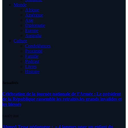
Monde
Afrique
Amérique
Asie
Diplomatie
Europe
Australia
Culture
Condoléances
Proximité
Famille
Podcast
Livres
Histoire
Actualités
Célébration de la journée nationale de l’Armée : Le président
de la République rassemble les retraités,les grands invalides et
les blessés
5 AOÛT 2026
Ahmed Tessa pédagogue : » 4 langues pour un enfant du