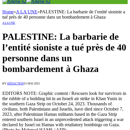
Home
»
A LA UNE
»
PALESTINE: La barbarie de l’entité sioniste a
tué près de 40 personne dans un bombardement à Ghaza
A LA UNE
PALESTINE: La barbarie de
l’entité sioniste a tué près de 40
personne dans un
bombardement à Ghaza
BY
RÉDACTION
15 MAI 2025
EDITORS NOTE: Graphic content / Rescuers look for survivors in
the rubble of a building hit in an Israeli air strike in Khan Yunis in
the southern Gaza Strip on October 24, 2023. Thousands of
civilians, both Palestinians and Israelis, have died since October 7,
2023, after Palestinian Hamas militants based in the Gaza Strip
entered southern Israel in an unprecedented attack triggering a war
declared by Israel on Hamas with retaliatory bombings on Gaza.
(Photo by Mahmud HAMS / AFP)