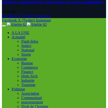
algériens connaissent leurs adversaires aux tours préliminaires
6 AOÛT 2026
Facebook
X (Twitter)
Instagram
Facebook
X (Twitter)
Instagram
A LA UNE
Actualité
Flash Infos
Justice
National
Sports
Economie
Banque
Commerce
Finance
High-Tech
Industrie
Tourisme
Politique
Association
Communiqué
gouvernement
Droit de l’homme