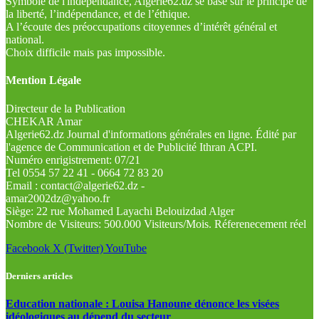
Symbole de l'indépendance, Algérie62.dz se base sur le principe de
la liberté, l’indépendance, et de l’éthique.
A l’écoute des préoccupations citoyennes d’intérêt général et
national.
Choix difficile mais pas impossible.
Mention Légale
Directeur de la Publication
CHEKAR Amar
Algerie62.dz Journal d'informations générales en ligne. Édité par
l'agence de Communication et de Publicité Ithran ACPI.
Numéro enrigistrement: 07/21
Tel 0554 57 22 41 - 0664 72 83 20
Email : contact@algerie62.dz -
amar2002dz@yahoo.fr
Siège: 22 rue Mohamed Layachi Belouizdad Alger
Nombre de Visiteurs: 500.000 Visiteurs/Mois. Réferenecement réel
Facebook
X (Twitter)
YouTube
Derniers articles
Education nationale : Louisa Hanoune dénonce les visées
idéologiques au dépend du secteur