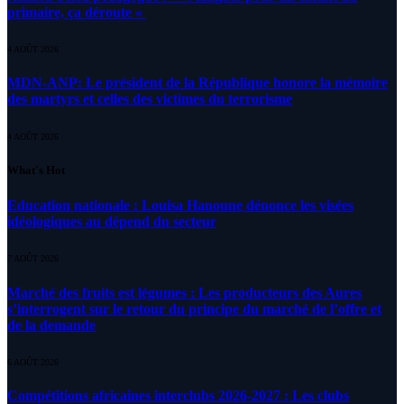
primaire, ça déroute «
4 AOÛT 2026
MDN-ANP: Le président de la République honore la mémoire
des martyrs et celles des victimes du terrorisme
4 AOÛT 2026
What's Hot
Education nationale : Louisa Hanoune dénonce les visées
idéologiques au dépend du secteur
7 AOÛT 2026
Marché des fruits est légumes : Les producteurs des Aures
s’interrogent sur le retour du principe du marché de l’offre et
de la demande
6 AOÛT 2026
Compétitions africaines interclubs 2026-2027 : Les clubs