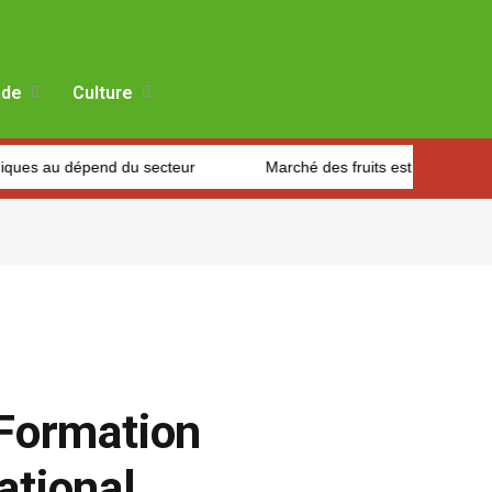
Facebook
X
Instagram
(Twitter)
de
Culture
end du secteur
Marché des fruits est légumes : Les producteur
Formation
ational