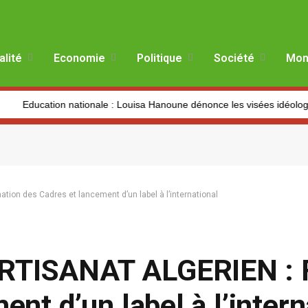
alité
Economie
Politique
Société
Mon
n nationale : Louisa Hanoune dénonce les visées idéologiques au dép
on des Cadres et lancement d’un label à l’international
RTISANAT ALGERIEN : 
nt d’un label à l’intern