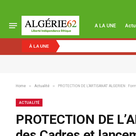
A LA UNE
Actu
À LA UNE
Educatio
»
»
Home
Actualité
PROTECTION DE L’ARTISANAT ALGERIEN : Formati
ACTUALITÉ
PROTECTION DE L’A
des Cadres et lanceme