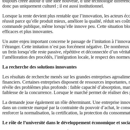
toujours créée autour d’une idée nouvelle, d’une technologie différe
donc pas uniquement culturel ; il est aussi institutionnel.
Lorsque la rente devient plus rentable que l’innovation, les acteurs é
réussit parce qu’elle produit mieux, améliore la qualité, réduit ses co
commande publique, même lorsqu’elle innove peu. Cette situation bloqu
efficaces et plus innovantes.
Un autre enjeu important concerne le passage de l’imitation à l’innova
l’étranger. Cette imitation n’est pas forcément négative. De nombreux 
un frein lorsqu’elle reste passive, répétitive et déconnectée d’un vérit
l’amélioration des procédés, l’intégration locale, le respect des normes
La re
cherche des solutions innovantes
Les résultats de recherche menés sur les grandes entreprises agroali
financiers. Certaines entreprises disposent de ressources importantes, m
révèle des problèmes plus profonds : faible capacité d’absorption, manqu
faiblesse de la concurrence. Lorsque le marché permet de réaliser des
La demande joue également un rôle déterminant. Une entreprise innove l
dans un contexte marqué par la contrainte du pouvoir d’achat, le conso
renforcer la normalisation, la certification, la protection du consommate
Le rôle de l’université dans le développement économique et socia