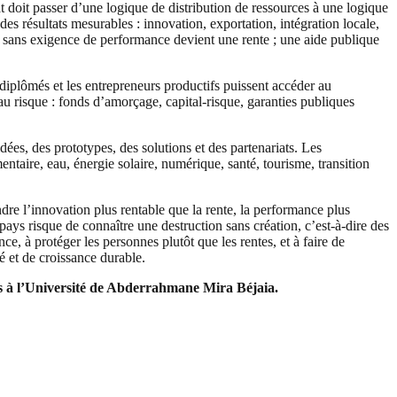
État doit passer d’une logique de distribution de ressources à une logique
s résultats mesurables : innovation, exportation, intégration locale,
ue sans exigence de performance devient une rente ; une aide publique
 diplômés et les entrepreneurs productifs puissent accéder au
u risque : fonds d’amorçage, capital-risque, garanties publiques
dées, des prototypes, des solutions et des partenariats. Les
imentaire, eau, énergie solaire, numérique, santé, tourisme, transition
ndre l’innovation plus rentable que la rente, la performance plus
pays risque de connaître une destruction sans création, c’est-à-dire des
e, à protéger les personnes plutôt que les rentes, et à faire de
é et de croissance durable.
es à l’Université de Abderrahmane Mira Béjaia.