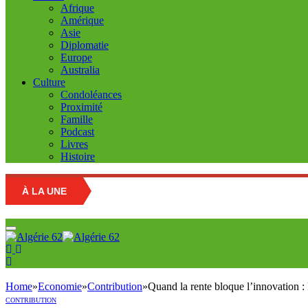
Afrique
Amérique
Asie
Diplomatie
Europe
Australia
Culture
Condoléances
Proximité
Famille
Podcast
Livres
Histoire
À LA UNE
Home
»
Economie
»
Contribution
»
Quand la rente bloque l’innovation :
CONTRIBUTION