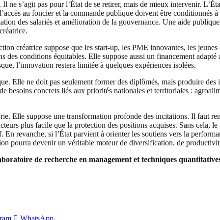
er. Il ne s’agit pas pour l’État de se retirer, mais de mieux intervenir. L’
l’accès au foncier et la commande publique doivent être conditionnés à de
formation des salariés et amélioration de la gouvernance. Une aide publiq
créatrice.
ction créatrice suppose que les start-up, les PME innovantes, les jeunes
ns des conditions équitables. Elle suppose aussi un financement adapté a
e, l’innovation restera limitée à quelques expériences isolées.
ique. Elle ne doit pas seulement former des diplômés, mais produire des i
 de besoins concrets liés aux priorités nationales et territoriales : agroal
érie. Elle suppose une transformation profonde des incitations. Il faut re
teurs plus facile que la protection des positions acquises. Sans cela, le 
En revanche, si l’État parvient à orienter les soutiens vers la performanc
tion pourra devenir un véritable moteur de diversification, de productivit
laboratoire de recherche en management et techniques quantitativ
gram
WhatsApp