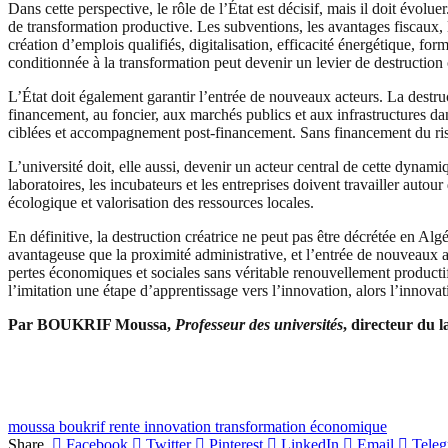
Dans cette perspective, le rôle de l’État est décisif, mais il doit évolu
de transformation productive. Les subventions, les avantages fiscaux, 
création d’emplois qualifiés, digitalisation, efficacité énergétique, 
conditionnée à la transformation peut devenir un levier de destruction 
L’État doit également garantir l’entrée de nouveaux acteurs. La destru
financement, au foncier, aux marchés publics et aux infrastructures da
ciblées et accompagnement post-financement. Sans financement du risqu
L’université doit, elle aussi, devenir un acteur central de cette dynam
laboratoires, les incubateurs et les entreprises doivent travailler autour
écologique et valorisation des ressources locales.
En définitive, la destruction créatrice ne peut pas être décrétée en Alg
avantageuse que la proximité administrative, et l’entrée de nouveaux ac
pertes économiques et sociales sans véritable renouvellement productif. 
l’imitation une étape d’apprentissage vers l’innovation, alors l’innova
Par BOUKRIF Moussa,
Professeur des universités
, directeur du 
moussa boukrif rente innovation transformation économique
Share.
Facebook
Twitter
Pinterest
LinkedIn
Email
Tele