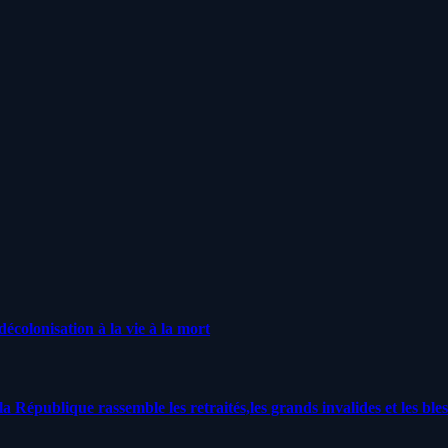
écolonisation à la vie à la mort
a République rassemble les retraités,les grands invalides et les bles