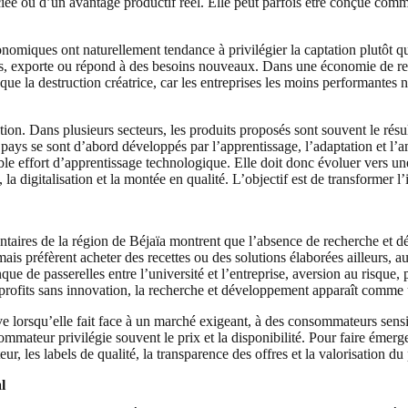
nciée ou d’un avantage productif réel. Elle peut parfois être conçue c
conomiques ont naturellement tendance à privilégier la captation plutôt 
ûts, exporte ou répond à des besoins nouveaux. Dans une économie de rent
e la destruction créatrice, car les entreprises les moins performantes 
tion. Dans plusieurs secteurs, les produits proposés sont souvent le rés
pays se sont d’abord développés par l’apprentissage, l’adaptation et l’
able effort d’apprentissage technologique. Elle doit donc évoluer vers un
, la digitalisation et la montée en qualité. L’objectif est de transformer
mentaires de la région de Béjaïa montrent que l’absence de recherche e
ais préfèrent acheter des recettes ou des solutions élaborées ailleurs, au
e de passerelles entre l’université et l’entreprise, aversion au risque, p
 profits sans innovation, la recherche et développement apparaît comme
orsqu’elle fait face à un marché exigeant, à des consommateurs sensible
mmateur privilégie souvent le prix et la disponibilité. Pour faire émerg
ur, les labels de qualité, la transparence des offres et la valorisation du
l