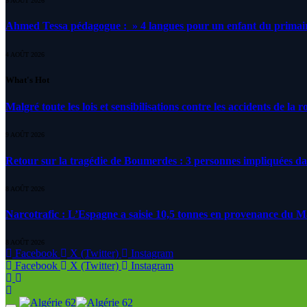
5 AOÛT 2026
Ahmed Tessa pédagogue : » 4 langues pour un enfant du primair
4 AOÛT 2026
What's Hot
Malgré toute les lois et sensibilisations contre les accidents de la 
9 AOÛT 2026
Retour sur la tragédie de Boumerdes : 3 personnes impliquées d
8 AOÛT 2026
Narcotrafic : L’Espagne a saisie 10,5 tonnes en provenance du 
8 AOÛT 2026
Facebook
X (Twitter)
Instagram
Facebook
X (Twitter)
Instagram