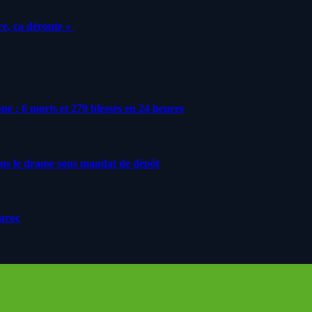
e, ça déroute «
roue : 6 morts et 279 blessés en 24 heures
ans le drame sous mandat de dépôt
Maroc