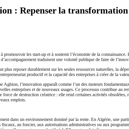
ion : Repenser la transformation
 à promouvoir les start-up et à soutenir l’économie de la connaissance. 
et d’accompagnement traduisent une volonté publique de faire de l’inno
eut plus reposer durablement sur les seules ressources naturelles, la dép
repreneuriat productif et la capacité des entreprises à créer de la valeu
e Aghion, l’innovation apparaît comme l’un des moteurs fondamentaux d
elles entreprises et de nouveaux usages. Ce processus contribue au renou
ne force de destruction créatrice : elle rend certaines activités obsolèt
veaux emplois.
ment dans un environnement dominé par la rente. En Algérie, une partie
fiscaux, au foncier, aux autorisations administratives ou aux programmes