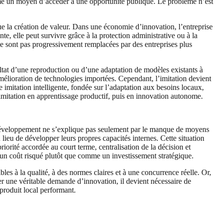
omme un moyen d’accéder à une opportunité publique. Le problème n’est
que la création de valeur. Dans une économie d’innovation, l’entreprise
e, elle peut survivre grâce à la protection administrative ou à la
ne sont pas progressivement remplacées par des entreprises plus
ultat d’une reproduction ou d’une adaptation de modèles existants à
amélioration de technologies importées. Cependant, l’imitation devient
e imitation intelligente, fondée sur l’adaptation aux besoins locaux,
 l’imitation en apprentissage productif, puis en innovation autonome.
t développement ne s’explique pas seulement par le manque de moyens
 lieu de développer leurs propres capacités internes. Cette situation
riorité accordée au court terme, centralisation de la décision et
 un coût risqué plutôt que comme un investissement stratégique.
s à la qualité, à des normes claires et à une concurrence réelle. Or,
er une véritable demande d’innovation, il devient nécessaire de
 produit local performant.