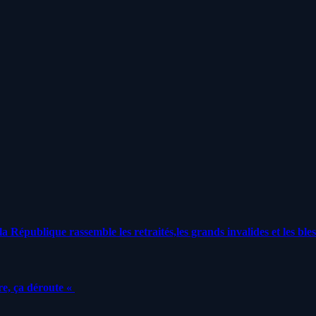
a République rassemble les retraités,les grands invalides et les bles
e, ça déroute «