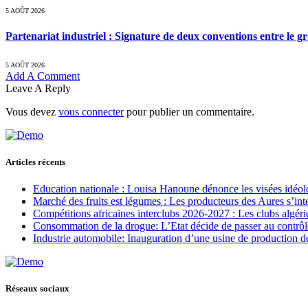
5 AOÛT 2026
Partenariat industriel : Signature de deux conventions entre le g
5 AOÛT 2026
Add A Comment
Leave A Reply
Vous devez
vous connecter
pour publier un commentaire.
Articles récents
Education nationale : Louisa Hanoune dénonce les visées idéol
Marché des fruits est légumes : Les producteurs des Aures s’int
Compétitions africaines interclubs 2026-2027 : Les clubs algérie
Consommation de la drogue: L’Etat décide de passer au contrôl
Industrie automobile: Inauguration d’une usine de production de
Réseaux sociaux