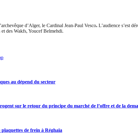
l’archevêque d’Alger, le Cardinal Jean-Paul Vesco
.
L’audience s’est dér
s et des Wakfs, Youcef Belmehdi.
pp
iques au dépend du secteur
rrogent sur le retour du principe du marché de l’offre et de la dem
 plaquettes de frein à Réghaïa