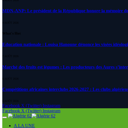
4 AOÛT 2026
MDN-ANP: Le président de la République honore la mémoire des m
4 AOÛT 2026
What's Hot
Education nationale : Louisa Hanoune dénonce les visées idéolog
7 AOÛT 2026
Marché des fruits est légumes : Les producteurs des Aures s’inte
6 AOÛT 2026
Compétitions africaines interclubs 2026-2027 : Les clubs algérien
6 AOÛT 2026
Facebook
X (Twitter)
Instagram
Facebook
X (Twitter)
Instagram
A LA UNE