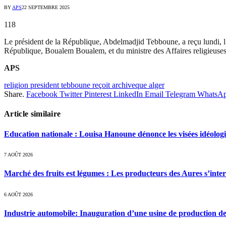
BY
APS
22 SEPTEMBRE 2025
118
Le président de la République, Abdelmadjid Tebboune, a reçu lundi, 
République, Boualem Boualem, et du ministre des Affaires religieuse
APS
religion president tebboune reçoit archiveque alger
Share.
Facebook
Twitter
Pinterest
LinkedIn
Email
Telegram
WhatsA
Article similaire
Education nationale : Louisa Hanoune dénonce les visées idéolog
7 AOÛT 2026
Marché des fruits est légumes : Les producteurs des Aures s’inte
6 AOÛT 2026
Industrie automobile: Inauguration d’une usine de production de