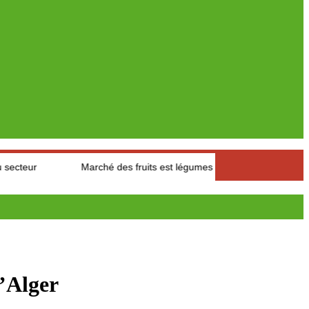
Marché des fruits est légumes : Les producteurs des Aures s’interr
’Alger