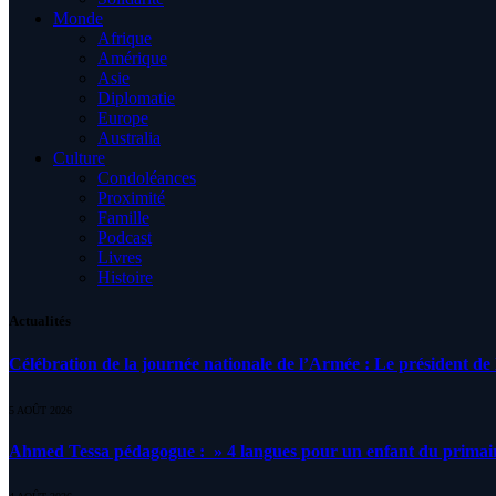
Monde
Afrique
Amérique
Asie
Diplomatie
Europe
Australia
Culture
Condoléances
Proximité
Famille
Podcast
Livres
Histoire
Actualités
Célébration de la journée nationale de l’Armée : Le président de l
5 AOÛT 2026
Ahmed Tessa pédagogue : » 4 langues pour un enfant du primair