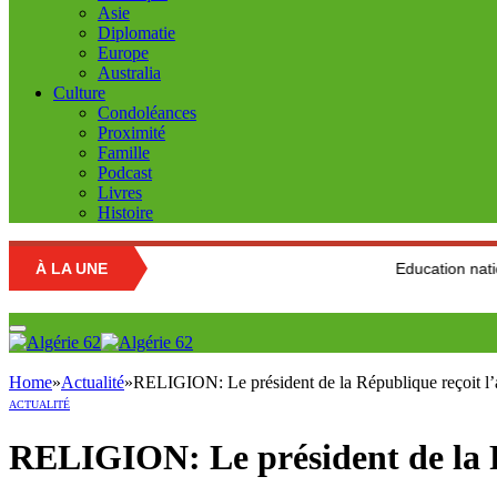
Asie
Diplomatie
Europe
Australia
Culture
Condoléances
Proximité
Famille
Podcast
Livres
Histoire
À LA UNE
Education nationale : Louis
Home
»
Actualité
»
RELIGION: Le président de la République reçoit l
ACTUALITÉ
RELIGION: Le président de la R