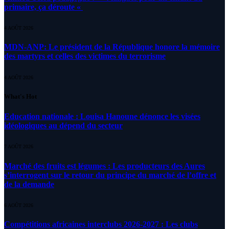
primaire, ça déroute «
4 AOÛT 2026
MDN-ANP: Le président de la République honore la mémoire
des martyrs et celles des victimes du terrorisme
4 AOÛT 2026
What's Hot
Education nationale : Louisa Hanoune dénonce les visées
idéologiques au dépend du secteur
7 AOÛT 2026
Marché des fruits est légumes : Les producteurs des Aures
s’interrogent sur le retour du principe du marché de l’offre et
de la demande
6 AOÛT 2026
Compétitions africaines interclubs 2026-2027 : Les clubs