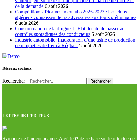
s’interrogent sur le retour du principe du marché de l’offre et
de la demande
6 août 2026
Compétitions africaines interclubs 2026-2027 : Les clubs
algériens connaissent leurs adversaires aux tours préliminaires
6 août 2026
Consommation de la drogue: L’Etat décide de passer au
contrôles sporadiques des conducteurs
6 août 2026
Industrie automobile: Inauguration d’une usine de production
de plaquettes de frein à Réghaïa
5 août 2026
Réseaux sociaux
Rechercher :
LETTRE DE L’EDITEUR
Symbole de l'indépendance, Algérie62.dz se base sur le principe de