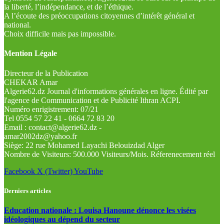
la liberté, l’indépendance, et de l’éthique.
A l’écoute des préoccupations citoyennes d’intérêt général et
national.
Choix difficile mais pas impossible.
Mention Légale
Directeur de la Publication
CHEKAR Amar
Algerie62.dz Journal d'informations générales en ligne. Édité par
l'agence de Communication et de Publicité Ithran ACPI.
Numéro enrigistrement: 07/21
Tel 0554 57 22 41 - 0664 72 83 20
Email : contact@algerie62.dz -
amar2002dz@yahoo.fr
Siège: 22 rue Mohamed Layachi Belouizdad Alger
Nombre de Visiteurs: 500.000 Visiteurs/Mois. Réferenecement réel
Facebook
X (Twitter)
YouTube
Derniers articles
Education nationale : Louisa Hanoune dénonce les visées
idéologiques au dépend du secteur