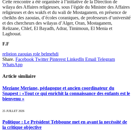
Cette rencontre a été organisée à l’initiative de la Direction de
wilaya des Affaires religieuses, sous l’égide du Ministre des Affaires
religieuses et des wakfs et du wali de Mostaganem, en présence de
cheikhs des zaouias, d’écoles coraniques, de professeurs d’université
et des chercheurs des wilayas d’Alger, Oran, Mostaganem,
Relizane, Chlef, El Bayadh, Adrar, Timimoun, El Menia et
Laghouat.
F.F
religion zaouias role belmehdi
Share.
Facebook
Twitter
Pinterest
LinkedIn
Email
Telegram
WhatsApp
Article similaire
Meziane Meriane, pédagogue et ancien coordinateur du
Snapest : «Tout ce qui enrichit la connaissance des enfants est le
bienvenu »
25 JUILLET 2026
Politique : Le Président Tebboune met en avant la necéssité de
la critique objective