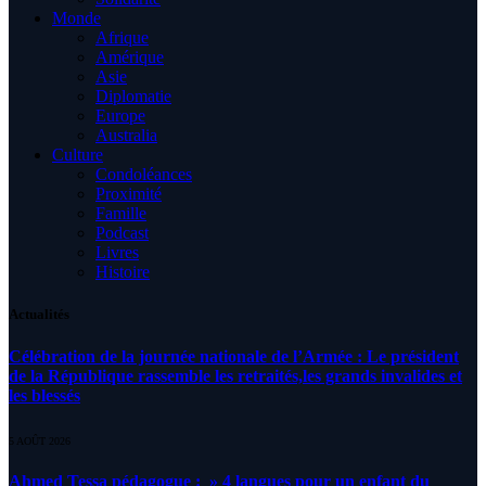
Monde
Afrique
Amérique
Asie
Diplomatie
Europe
Australia
Culture
Condoléances
Proximité
Famille
Podcast
Livres
Histoire
Actualités
Célébration de la journée nationale de l’Armée : Le président
de la République rassemble les retraités,les grands invalides et
les blessés
5 AOÛT 2026
Ahmed Tessa pédagogue : » 4 langues pour un enfant du