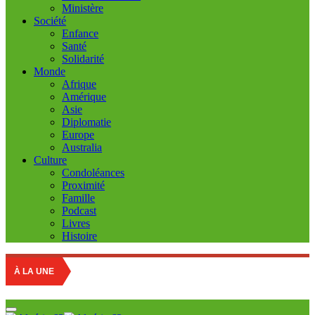
Ministère
Société
Enfance
Santé
Solidarité
Monde
Afrique
Amérique
Asie
Diplomatie
Europe
Australia
Culture
Condoléances
Proximité
Famille
Podcast
Livres
Histoire
Education na
À LA UNE