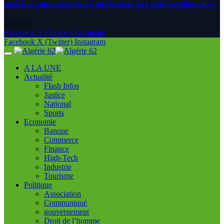
algériens connaissent leurs adversaires aux tours préliminaires
6 AOÛT 2026
Facebook
X (Twitter)
Instagram
Facebook
X (Twitter)
Instagram
A LA UNE
Actualité
Flash Infos
Justice
National
Sports
Economie
Banque
Commerce
Finance
High-Tech
Industrie
Tourisme
Politique
Association
Communiqué
gouvernement
Droit de l’homme