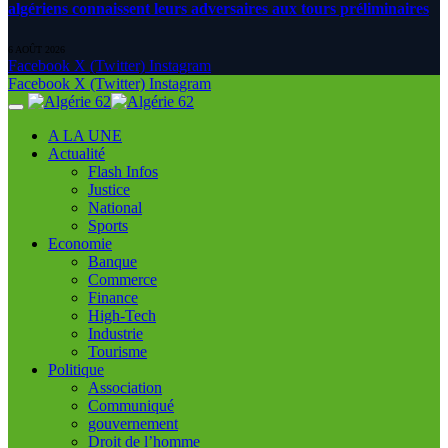
algériens connaissent leurs adversaires aux tours préliminaires
6 AOÛT 2026
Facebook
X (Twitter)
Instagram
Facebook
X (Twitter)
Instagram
A LA UNE
Actualité
Flash Infos
Justice
National
Sports
Economie
Banque
Commerce
Finance
High-Tech
Industrie
Tourisme
Politique
Association
Communiqué
gouvernement
Droit de l’homme