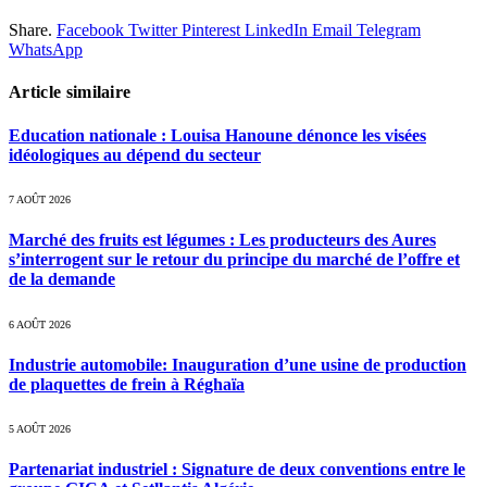
Share.
Facebook
Twitter
Pinterest
LinkedIn
Email
Telegram
WhatsApp
Article similaire
Education nationale : Louisa Hanoune dénonce les visées
idéologiques au dépend du secteur
7 AOÛT 2026
Marché des fruits est légumes : Les producteurs des Aures
s’interrogent sur le retour du principe du marché de l’offre et
de la demande
6 AOÛT 2026
Industrie automobile: Inauguration d’une usine de production
de plaquettes de frein à Réghaïa
5 AOÛT 2026
Partenariat industriel : Signature de deux conventions entre le