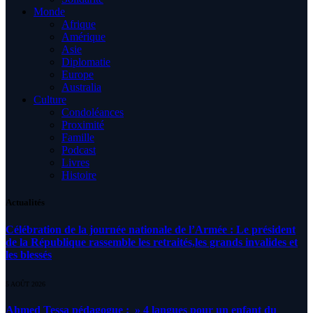
Monde
Afrique
Amérique
Asie
Diplomatie
Europe
Australia
Culture
Condoléances
Proximité
Famille
Podcast
Livres
Histoire
Actualités
Célébration de la journée nationale de l’Armée : Le président
de la République rassemble les retraités,les grands invalides et
les blessés
5 AOÛT 2026
Ahmed Tessa pédagogue : » 4 langues pour un enfant du