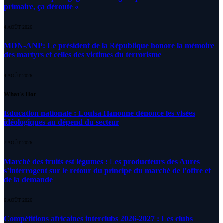
primaire, ça déroute «
4 AOÛT 2026
MDN-ANP: Le président de la République honore la mémoire
des martyrs et celles des victimes du terrorisme
4 AOÛT 2026
What's Hot
Education nationale : Louisa Hanoune dénonce les visées
idéologiques au dépend du secteur
7 AOÛT 2026
Marché des fruits est légumes : Les producteurs des Aures
s’interrogent sur le retour du principe du marché de l’offre et
de la demande
6 AOÛT 2026
Compétitions africaines interclubs 2026-2027 : Les clubs