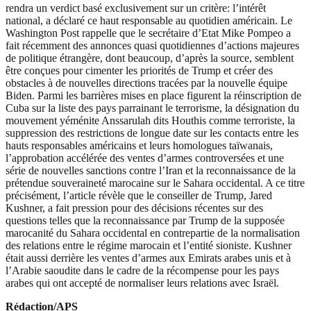
rendra un verdict basé exclusivement sur un critère: l’intérêt
national, a déclaré ce haut responsable au quotidien américain. Le
Washington Post rappelle que le secrétaire d’Etat Mike Pompeo a
fait récemment des annonces quasi quotidiennes d’actions majeures
de politique étrangère, dont beaucoup, d’après la source, semblent
être conçues pour cimenter les priorités de Trump et créer des
obstacles à de nouvelles directions tracées par la nouvelle équipe
Biden. Parmi les barrières mises en place figurent la réinscription de
Cuba sur la liste des pays parrainant le terrorisme, la désignation du
mouvement yéménite Anssarulah dits Houthis comme terroriste, la
suppression des restrictions de longue date sur les contacts entre les
hauts responsables américains et leurs homologues taïwanais,
l’approbation accélérée des ventes d’armes controversées et une
série de nouvelles sanctions contre l’Iran et la reconnaissance de la
prétendue souveraineté marocaine sur le Sahara occidental. A ce titre
précisément, l’article révèle que le conseiller de Trump, Jared
Kushner, a fait pression pour des décisions récentes sur des
questions telles que la reconnaissance par Trump de la supposée
marocanité du Sahara occidental en contrepartie de la normalisation
des relations entre le régime marocain et l’entité sioniste. Kushner
était aussi derrière les ventes d’armes aux Emirats arabes unis et à
l’Arabie saoudite dans le cadre de la récompense pour les pays
arabes qui ont accepté de normaliser leurs relations avec Israël.
Rédaction/APS