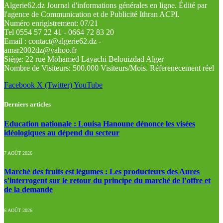
Algerie62.dz Journal d'informations générales en ligne. Édité par
l'agence de Communication et de Publicité Ithran ACPI.
Numéro enrigistrement: 07/21
Tel 0554 57 22 41 - 0664 72 83 20
Email : contact@algerie62.dz -
amar2002dz@yahoo.fr
Siège: 22 rue Mohamed Layachi Belouizdad Alger
Nombre de Visiteurs: 500.000 Visiteurs/Mois. Réferenecement réel
Facebook
X (Twitter)
YouTube
Derniers articles
Education nationale : Louisa Hanoune dénonce les visées
idéologiques au dépend du secteur
7 AOÛT 2026
Marché des fruits est légumes : Les producteurs des Aures
s’interrogent sur le retour du principe du marché de l’offre et
de la demande
6 AOÛT 2026