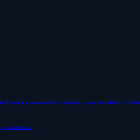
a République rassemble les retraités,les grands invalides et les bles
e, ça déroute «