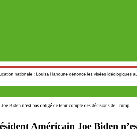
le : Louisa Hanoune dénonce les visées idéologiques au dépend du se
 Joe Biden n’est pas obligé de tenir compte des décisions de Trump
sident Américain Joe Biden n’est