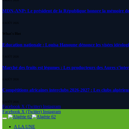
4 AOÛT 2026
MDN-ANP: Le président de la République honore la mémoire des m
4 AOÛT 2026
What's Hot
Education nationale : Louisa Hanoune dénonce les visées idéolog
7 AOÛT 2026
Marché des fruits est légumes : Les producteurs des Aures s’inte
6 AOÛT 2026
Compétitions africaines interclubs 2026-2027 : Les clubs algérien
6 AOÛT 2026
Facebook
X (Twitter)
Instagram
Facebook
X (Twitter)
Instagram
A LA UNE