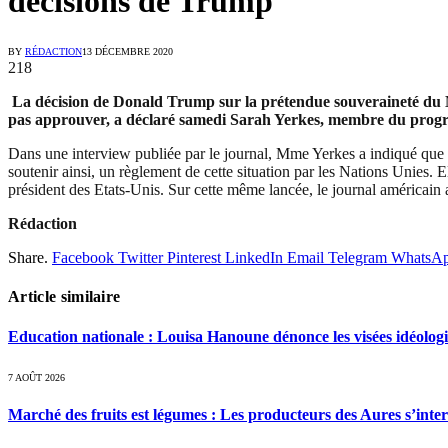
décisions de Trump
BY
RÉDACTION
13 DÉCEMBRE 2020
218
La décision de Donald Trump sur la prétendue souveraineté du Ma
pas approuver, a déclaré samedi Sarah Yerkes, membre du prog
Dans une interview publiée par le journal, Mme Yerkes a indiqué que l
soutenir ainsi, un règlement de cette situation par les Nations Unies. 
président des Etats-Unis. Sur cette même lancée, le journal américain
Rédaction
Share.
Facebook
Twitter
Pinterest
LinkedIn
Email
Telegram
WhatsA
Article similaire
Education nationale : Louisa Hanoune dénonce les visées idéolog
7 AOÛT 2026
Marché des fruits est légumes : Les producteurs des Aures s’inte