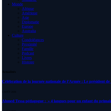
Monde
Afrique
Amérique
Asie
Diplomatie
Europe
Australia
Culture
Condoléances
Proximité
Famille
Podcast
Livres
Histoire
Actualités
Célébration de la journée nationale de l’Armée : Le président de l
5 AOÛT 2026
Ahmed Tessa pédagogue : » 4 langues pour un enfant du primair