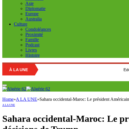
Asie
Diplomatie
Europe
Australia
Culture
Condoléances
Proximité
Famille
Podcast
Livres
Histoire
À LA UNE
Education nationa
Home
»
A LA UNE
»
Sahara occidental-Maroc: Le président Américain
A LA UNE
Sahara occidental-Maroc: Le pré