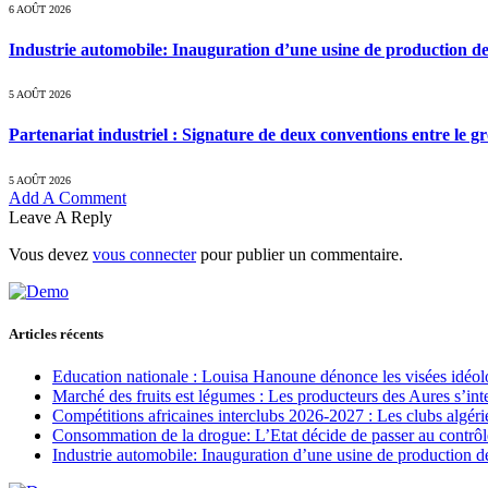
6 AOÛT 2026
Industrie automobile: Inauguration d’une usine de production de
5 AOÛT 2026
Partenariat industriel : Signature de deux conventions entre le g
5 AOÛT 2026
Add A Comment
Leave A Reply
Vous devez
vous connecter
pour publier un commentaire.
Articles récents
Education nationale : Louisa Hanoune dénonce les visées idéol
Marché des fruits est légumes : Les producteurs des Aures s’int
Compétitions africaines interclubs 2026-2027 : Les clubs algérie
Consommation de la drogue: L’Etat décide de passer au contrôl
Industrie automobile: Inauguration d’une usine de production de