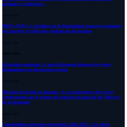
primaire, ça déroute «
4 AOÛT 2026
MDN-ANP: Le président de la République honore la mémoire
des martyrs et celles des victimes du terrorisme
4 AOÛT 2026
What's Hot
Education nationale : Louisa Hanoune dénonce les visées
idéologiques au dépend du secteur
7 AOÛT 2026
Marché des fruits est légumes : Les producteurs des Aures
s’interrogent sur le retour du principe du marché de l’offre et
de la demande
6 AOÛT 2026
Compétitions africaines interclubs 2026-2027 : Les clubs