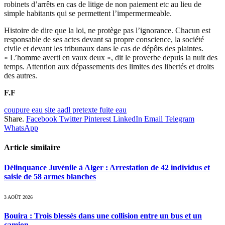
robinets d’arrêts en cas de litige de non paiement etc au lieu de
simple habitants qui se permettent l’impermermeable.
Histoire de dire que la loi, ne protège pas l’ignorance. Chacun est
responsable de ses actes devant sa propre conscience, la société
civile et devant les tribunaux dans le cas de dépôts des plaintes.
« L’homme averti en vaux deux », dit le proverbe depuis la nuit des
temps. Attention aux dépassements des limites des libertés et droits
des autres.
F.F
coupure eau site aadl pretexte fuite eau
Share.
Facebook
Twitter
Pinterest
LinkedIn
Email
Telegram
WhatsApp
Article similaire
Délinquance Juvénile à Alger : Arrestation de 42 individus et
saisie de 58 armes blanches
3 AOÛT 2026
Bouira : Trois blessés dans une collision entre un bus et un
camion