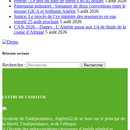
Pétrole : Le prix du baril de Brent à 80.42 dollars
5 août 2026
Partenariat industriel : Signature de deux conventions entre le
groupe GICA et Setllantis Algérie
5 août 2026
Justice: Le procès de l’ex ministre des ressources en eau
reporté 25 août prochain
5 août 2026
CAN-2026 – Dames : L’Algérie passe aux 1/4 de finale de la
coupe d’Afrique
5 août 2026
Réseaux sociaux
Rechercher :
LETTRE DE L’EDITEUR
Symbole de l'indépendance, Algérie62.dz se base sur le principe de
la liberté, l’indépendance, et de l’éthique.
A l’écoute des préoccupations citoyennes d’intérêt général et