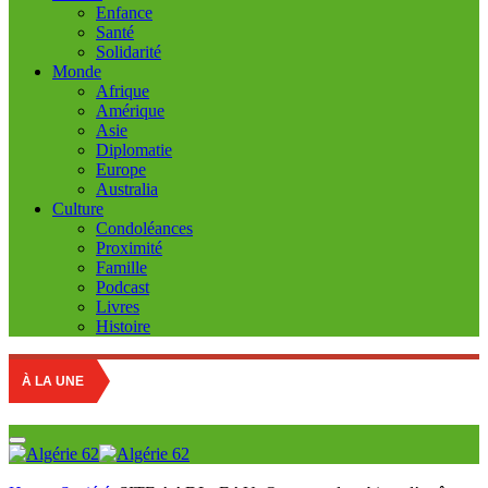
Enfance
Santé
Solidarité
Monde
Afrique
Amérique
Asie
Diplomatie
Europe
Australia
Culture
Condoléances
Proximité
Famille
Podcast
Livres
Histoire
À LA UNE