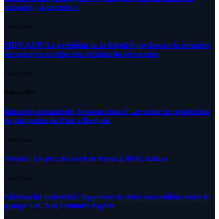
primaire, ça déroute «
4 AOÛT 2026
MDN-ANP: Le président de la République honore la mémoire
des martyrs et celles des victimes du terrorisme
4 AOÛT 2026
What's Hot
Industrie automobile: Inauguration d’une usine de production
de plaquettes de frein à Réghaïa
5 AOÛT 2026
Pétrole : Le prix du baril de Brent à 80.42 dollars
5 AOÛT 2026
Partenariat industriel : Signature de deux conventions entre le
groupe GICA et Setllantis Algérie