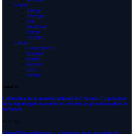
Monde
Afrique
Amérique
Asie
Diplomatie
Europe
Australia
Culture
Condoléances
Proximité
Famille
Podcast
Livres
Histoire
Actualités
Célébration de la journée nationale de l’Armée : Le président
de la République rassemble les retraités,les grands invalides et
les blessés
5 AOÛT 2026
Ahmed Tessa pédagogue : » 4 langues pour un enfant du