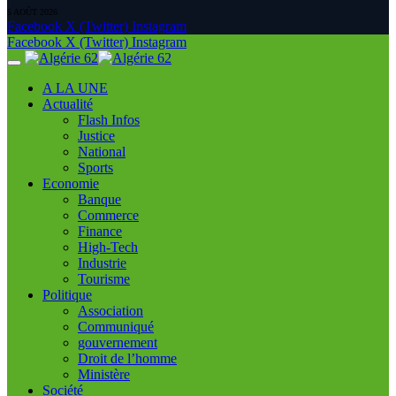
5 AOÛT 2026
Facebook
X (Twitter)
Instagram
Facebook
X (Twitter)
Instagram
A LA UNE
Actualité
Flash Infos
Justice
National
Sports
Economie
Banque
Commerce
Finance
High-Tech
Industrie
Tourisme
Politique
Association
Communiqué
gouvernement
Droit de l’homme
Ministère
Société