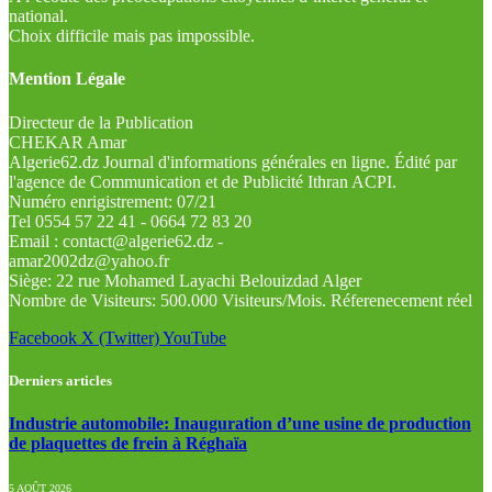
national.
Choix difficile mais pas impossible.
Mention Légale
Directeur de la Publication
CHEKAR Amar
Algerie62.dz Journal d'informations générales en ligne. Édité par
l'agence de Communication et de Publicité Ithran ACPI.
Numéro enrigistrement: 07/21
Tel 0554 57 22 41 - 0664 72 83 20
Email : contact@algerie62.dz -
amar2002dz@yahoo.fr
Siège: 22 rue Mohamed Layachi Belouizdad Alger
Nombre de Visiteurs: 500.000 Visiteurs/Mois. Réferenecement réel
Facebook
X (Twitter)
YouTube
Derniers articles
Industrie automobile: Inauguration d’une usine de production
de plaquettes de frein à Réghaïa
5 AOÛT 2026