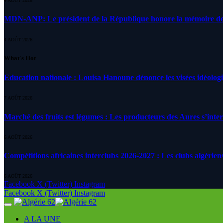
4 AOÛT 2026
MDN-ANP: Le président de la République honore la mémoire des m
4 AOÛT 2026
What's Hot
Education nationale : Louisa Hanoune dénonce les visées idéolog
7 AOÛT 2026
Marché des fruits est légumes : Les producteurs des Aures s’inte
6 AOÛT 2026
Compétitions africaines interclubs 2026-2027 : Les clubs algérien
6 AOÛT 2026
Facebook
X (Twitter)
Instagram
Facebook
X (Twitter)
Instagram
A LA UNE