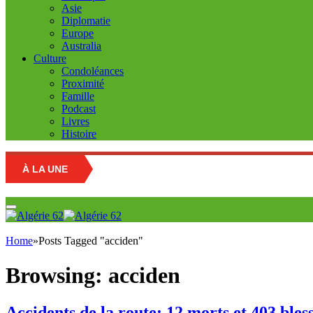
Asie
Diplomatie
Europe
Australia
Culture
Condoléances
Proximité
Famille
Podcast
Livres
Histoire
À LA UNE
Educa
Home
»
Posts Tagged "acciden"
Browsing:
acciden
Accidents de la route: 12 morts et 403 bles