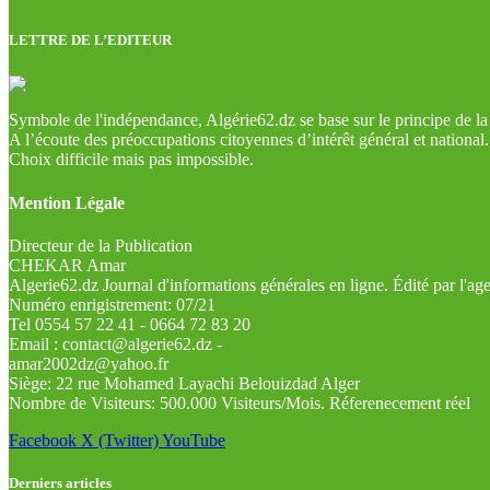
LETTRE DE L’EDITEUR
Symbole de l'indépendance, Algérie62.dz se base sur le principe de la l
A l’écoute des préoccupations citoyennes d’intérêt général et national.
Choix difficile mais pas impossible.
Mention Légale
Directeur de la Publication
CHEKAR Amar
Algerie62.dz Journal d'informations générales en ligne. Édité par l'a
Numéro enrigistrement: 07/21
Tel 0554 57 22 41 - 0664 72 83 20
Email : contact@algerie62.dz -
amar2002dz@yahoo.fr
Siège: 22 rue Mohamed Layachi Belouizdad Alger
Nombre de Visiteurs: 500.000 Visiteurs/Mois. Réferenecement réel
Facebook
X (Twitter)
YouTube
Derniers articles