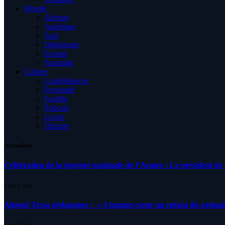
Monde
Afrique
Amérique
Asie
Diplomatie
Europe
Australia
Culture
Condoléances
Proximité
Famille
Podcast
Livres
Histoire
Actualités
Célébration de la journée nationale de l’Armée : Le président de l
5 AOÛT 2026
Ahmed Tessa pédagogue : » 4 langues pour un enfant du primair