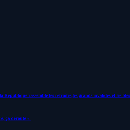
a République rassemble les retraités,les grands invalides et les bles
e, ça déroute «