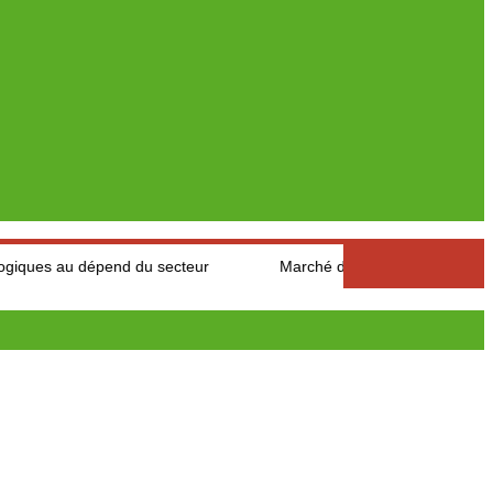
dépend du secteur
Marché des fruits est légumes : Les product