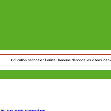
tion nationale : Louisa Hanoune dénonce les visées idéologiques au 
sés en une semaine