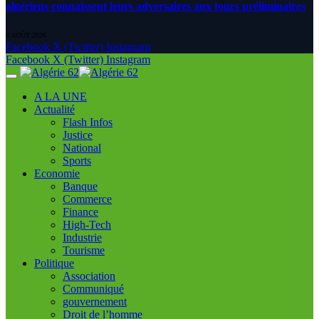
algériens connaissent leurs adversaires aux tours préliminaires
6 AOÛT 2026
Facebook
X (Twitter)
Instagram
Facebook
X (Twitter)
Instagram
A LA UNE
Actualité
Flash Infos
Justice
National
Sports
Economie
Banque
Commerce
Finance
High-Tech
Industrie
Tourisme
Politique
Association
Communiqué
gouvernement
Droit de l’homme