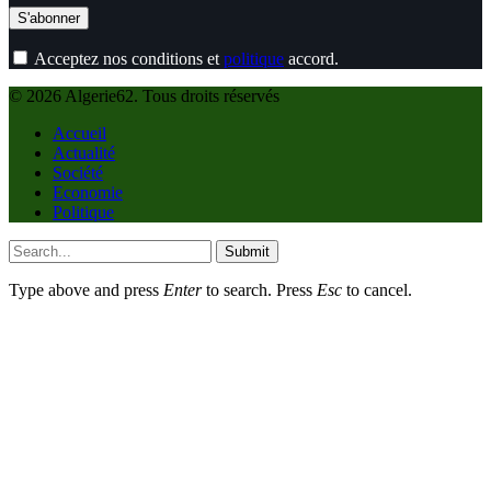
Acceptez nos conditions et
politique
accord.
© 2026 Algerie62. Tous droits réservés
Accueil
Actualité
Société
Economie
Politique
Submit
Type above and press
Enter
to search. Press
Esc
to cancel.