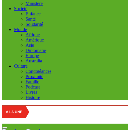
Ministère
Société
Enfance
Santé
Solidarité
Monde
Afrique
Amérique
Asie
Diplomatie
Europe
Australia
Culture
Condoléances
Proximité
Famille
Podcast
Livres
Histoire
Education
À LA UNE