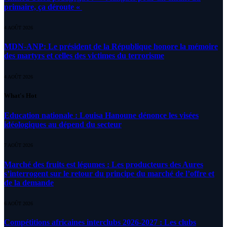
primaire, ça déroute «
4 AOÛT 2026
MDN-ANP: Le président de la République honore la mémoire
des martyrs et celles des victimes du terrorisme
4 AOÛT 2026
What's Hot
Education nationale : Louisa Hanoune dénonce les visées
idéologiques au dépend du secteur
7 AOÛT 2026
Marché des fruits est légumes : Les producteurs des Aures
s’interrogent sur le retour du principe du marché de l’offre et
de la demande
6 AOÛT 2026
Compétitions africaines interclubs 2026-2027 : Les clubs