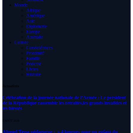
Monde
Afrique
Amérique
Asie
Diplomatie
Europe
Australia
Culture
Condoléances
Proximité
Famille
Podcast
Livres
Histoire
Actualités
Célébration de la journée nationale de l’Armée : Le président
de la République rassemble les retraités,les grands invalides et
les blessés
5 AOÛT 2026
Ahmed Tessa pédagogue : » 4 langues pour un enfant du