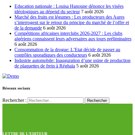
Education nationale : Louisa Hanoune dénonce les visées
idéologiques au dépend du secteur
7 août 2026
Marché des fruits est légumes : Les producteurs des Aures
s’interrogent sur le retour du principe du marché de l’offre et
de la demande
6 août 2026
Compétitions africaines interclubs 2026-2027 : Les clubs
algériens connaissent leurs adversaires aux tours préliminaires
6 août 2026
Consommation de la drogue: L’Etat décide de passer au
contrôles sporadiques des conducteurs
6 août 2026
Industrie automobile: Inauguration d’une usine de production
de plaquettes de frein à Réghaïa
5 août 2026
Réseaux sociaux
Rechercher :
LETTRE DE L’EDITEUR