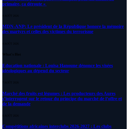
primaire, ça déroute «
4 AOÛT 2026
MDN-ANP: Le président de la République honore la mémoire
des martyrs et celles des victimes du terrorisme
4 AOÛT 2026
What's Hot
Education nationale : Louisa Hanoune dénonce les visées
idéologiques au dépend du secteur
7 AOÛT 2026
Marché des fruits est légumes : Les producteurs des Aures
s’interrogent sur le retour du principe du marché de l’offre et
de la demande
6 AOÛT 2026
Compétitions africaines interclubs 2026-2027 : Les clubs