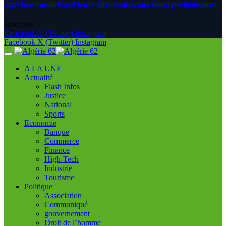
algériens connaissent leurs adversaires aux tours préliminaires
6 AOÛT 2026
Facebook
X (Twitter)
Instagram
Facebook
X (Twitter)
Instagram
A LA UNE
Actualité
Flash Infos
Justice
National
Sports
Economie
Banque
Commerce
Finance
High-Tech
Industrie
Tourisme
Politique
Association
Communiqué
gouvernement
Droit de l’homme