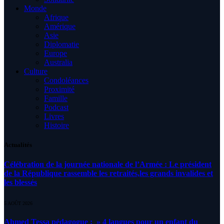
Monde
Afrique
Amérique
Asie
Diplomatie
Europe
Australia
Culture
Condoléances
Proximité
Famille
Podcast
Livres
Histoire
Actualités
Célébration de la journée nationale de l’Armée : Le président
de la République rassemble les retraités,les grands invalides et
les blessés
5 AOÛT 2026
Ahmed Tessa pédagogue : » 4 langues pour un enfant du