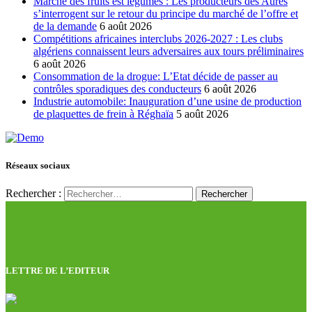
Marché des fruits est légumes : Les producteurs des Aures
s’interrogent sur le retour du principe du marché de l’offre et
de la demande
6 août 2026
Compétitions africaines interclubs 2026-2027 : Les clubs
algériens connaissent leurs adversaires aux tours préliminaires
6 août 2026
Consommation de la drogue: L’Etat décide de passer au
contrôles sporadiques des conducteurs
6 août 2026
Industrie automobile: Inauguration d’une usine de production
de plaquettes de frein à Réghaïa
5 août 2026
Réseaux sociaux
Rechercher :
LETTRE DE L’EDITEUR