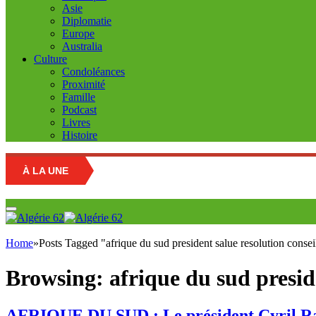
Asie
Diplomatie
Europe
Australia
Culture
Condoléances
Proximité
Famille
Podcast
Livres
Histoire
À LA UNE
Edu
Home
»
Posts Tagged "afrique du sud president salue resolution conseil
Browsing:
afrique du sud preside
AFRIQUE DU SUD : Le président Cyril Rama