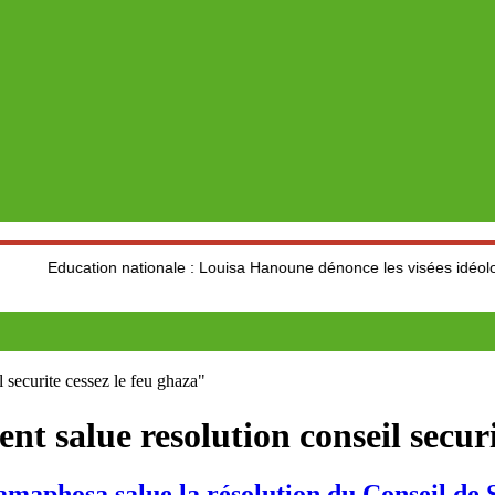
cation nationale : Louisa Hanoune dénonce les visées idéologiques a
 securite cessez le feu ghaza"
nt salue resolution conseil securi
phosa salue la résolution du Conseil de 