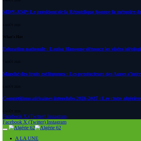
4 AOÛT 2026
MDN-ANP: Le président de la République honore la mémoire des m
4 AOÛT 2026
What's Hot
Education nationale : Louisa Hanoune dénonce les visées idéolog
7 AOÛT 2026
Marché des fruits est légumes : Les producteurs des Aures s’inte
6 AOÛT 2026
Compétitions africaines interclubs 2026-2027 : Les clubs algérien
6 AOÛT 2026
Facebook
X (Twitter)
Instagram
Facebook
X (Twitter)
Instagram
A LA UNE