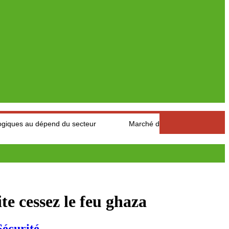
u dépend du secteur
Marché des fruits est légumes : Les produ
te cessez le feu ghaza
Sécurité