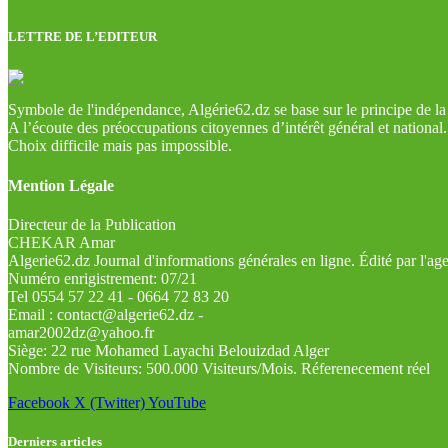
LETTRE DE L’EDITEUR
Symbole de l'indépendance, Algérie62.dz se base sur le principe de la l
A l’écoute des préoccupations citoyennes d’intérêt général et national.
Choix difficile mais pas impossible.
Mention Légale
Directeur de la Publication
CHEKAR Amar
Algerie62.dz Journal d'informations générales en ligne. Édité par l'a
Numéro enrigistrement: 07/21
Tel 0554 57 22 41 - 0664 72 83 20
Email : contact@algerie62.dz -
amar2002dz@yahoo.fr
Siège: 22 rue Mohamed Layachi Belouizdad Alger
Nombre de Visiteurs: 500.000 Visiteurs/Mois. Réferenecement réel
Facebook
X (Twitter)
YouTube
Derniers articles