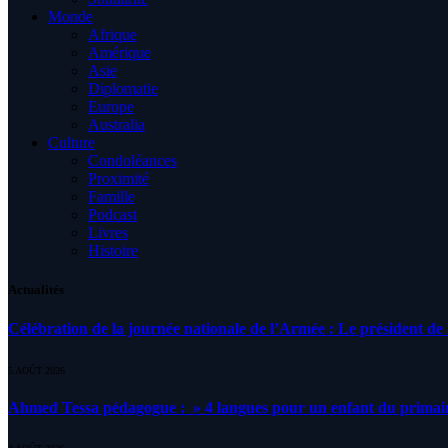
Monde
Afrique
Amérique
Asie
Diplomatie
Europe
Australia
Culture
Condoléances
Proximité
Famille
Podcast
Livres
Histoire
Actualités
Célébration de la journée nationale de l’Armée : Le président de l
5 AOÛT 2026
Ahmed Tessa pédagogue : » 4 langues pour un enfant du primair