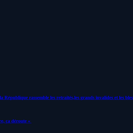
a République rassemble les retraités,les grands invalides et les bles
e, ça déroute «