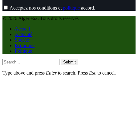
Acceptez nos conditions et
politique
accord.
© 2026 Algerie62. Tous droits réservés
Accueil
Actualité
Société
Economie
Politique
Submit
Type above and press
Enter
to search. Press
Esc
to cancel.