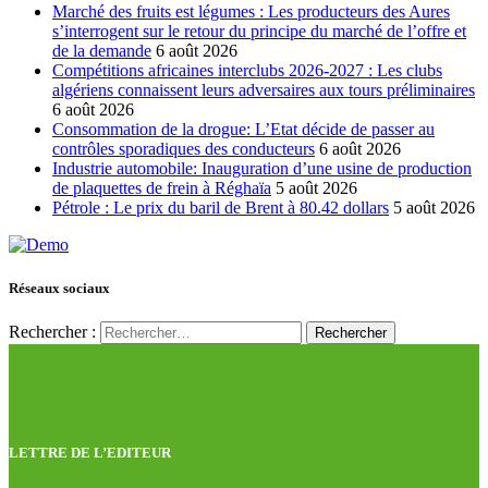
Marché des fruits est légumes : Les producteurs des Aures
s’interrogent sur le retour du principe du marché de l’offre et
de la demande
6 août 2026
Compétitions africaines interclubs 2026-2027 : Les clubs
algériens connaissent leurs adversaires aux tours préliminaires
6 août 2026
Consommation de la drogue: L’Etat décide de passer au
contrôles sporadiques des conducteurs
6 août 2026
Industrie automobile: Inauguration d’une usine de production
de plaquettes de frein à Réghaïa
5 août 2026
Pétrole : Le prix du baril de Brent à 80.42 dollars
5 août 2026
Réseaux sociaux
Rechercher :
LETTRE DE L’EDITEUR