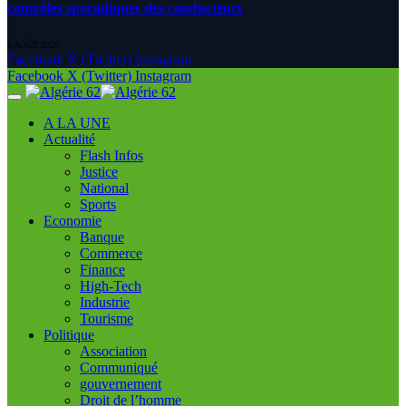
contrôles sporadiques des conducteurs
6 AOÛT 2026
Facebook
X (Twitter)
Instagram
Facebook
X (Twitter)
Instagram
A LA UNE
Actualité
Flash Infos
Justice
National
Sports
Economie
Banque
Commerce
Finance
High-Tech
Industrie
Tourisme
Politique
Association
Communiqué
gouvernement
Droit de l’homme