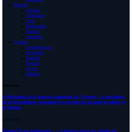
Monde
Afrique
Amérique
Asie
Diplomatie
Europe
Australia
Culture
Condoléances
Proximité
Famille
Podcast
Livres
Histoire
Actualités
Célébration de la journée nationale de l’Armée : Le président
de la République rassemble les retraités,les grands invalides et
les blessés
5 AOÛT 2026
Ahmed Tessa pédagogue : » 4 langues pour un enfant du