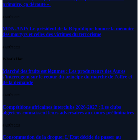
primaire, ça déroute «
4 AOÛT 2026
MDN-ANP: Le président de la République honore la mémoire
des martyrs et celles des victimes du terrorisme
4 AOÛT 2026
What's Hot
Marché des fruits est légumes : Les producteurs des Aures
s’interrogent sur le retour du principe du marché de l’offre et
de la demande
6 AOÛT 2026
Compétitions africaines interclubs 2026-2027 : Les clubs
algériens connaissent leurs adversaires aux tours préliminaires
6 AOÛT 2026
Consommation de la drogue: L’Etat décide de passer au